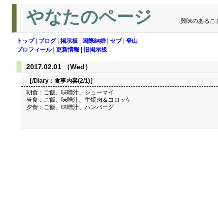
やなたのページ
興味のあるこ
トップ
|
ブログ
|
掲示板
|
国際結婚
|
セブ
|
登山
プロフィール
|
更新情報
|
旧掲示板
2017.02.01 （Wed）
［/Diary：
食事内容(2/1)
］
朝食：ご飯、味噌汁、シューマイ
昼食：ご飯、味噌汁、牛焼肉＆コロッケ
夕食：ご飯、味噌汁、ハンバーグ