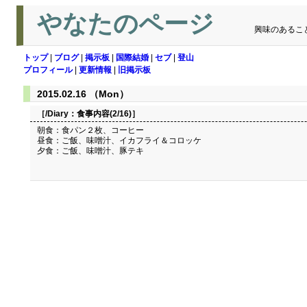
やなたのページ
興味のあるこ
トップ
|
ブログ
|
掲示板
|
国際結婚
|
セブ
|
登山
プロフィール
|
更新情報
|
旧掲示板
2015.02.16 （Mon）
［/Diary：
食事内容(2/16)
］
朝食：食パン２枚、コーヒー
昼食：ご飯、味噌汁、イカフライ＆コロッケ
夕食：ご飯、味噌汁、豚テキ