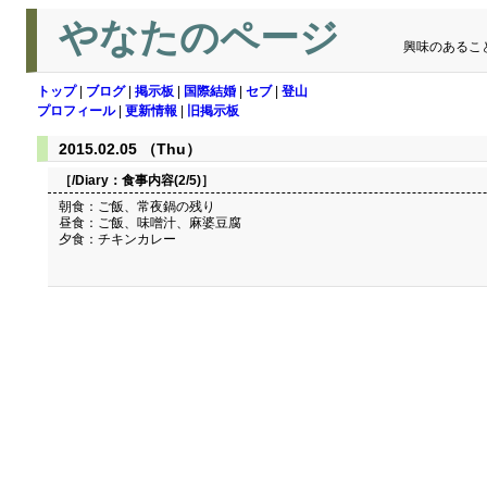
やなたのページ
興味のあるこ
トップ
|
ブログ
|
掲示板
|
国際結婚
|
セブ
|
登山
プロフィール
|
更新情報
|
旧掲示板
2015.02.05 （Thu）
［/Diary：
食事内容(2/5)
］
朝食：ご飯、常夜鍋の残り
昼食：ご飯、味噌汁、麻婆豆腐
夕食：チキンカレー