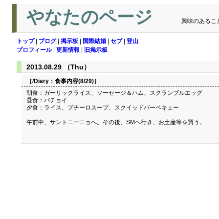
やなたのページ
興味のあるこ
トップ
|
ブログ
|
掲示板
|
国際結婚
|
セブ
|
登山
プロフィール
|
更新情報
|
旧掲示板
2013.08.29 （Thu）
［/Diary：
食事内容(8/29)
］
朝食：ガーリックライス、ソーセージ＆ハム、スクランブルエッグ
昼食：バチョイ
夕食：ライス、プチーロスープ、スクイッドバーベキュー
午前中、サントニーニョへ。その後、SMへ行き、お土産等を買う。