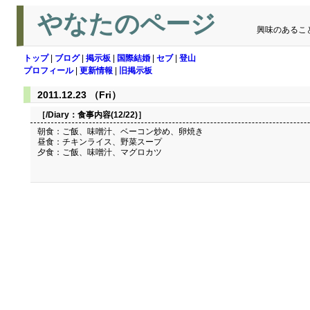
やなたのページ
興味のあるこ
トップ
|
ブログ
|
掲示板
|
国際結婚
|
セブ
|
登山
プロフィール
|
更新情報
|
旧掲示板
2011.12.23 （Fri）
［/Diary：
食事内容(12/22)
］
朝食：ご飯、味噌汁、ベーコン炒め、卵焼き
昼食：チキンライス、野菜スープ
夕食：ご飯、味噌汁、マグロカツ