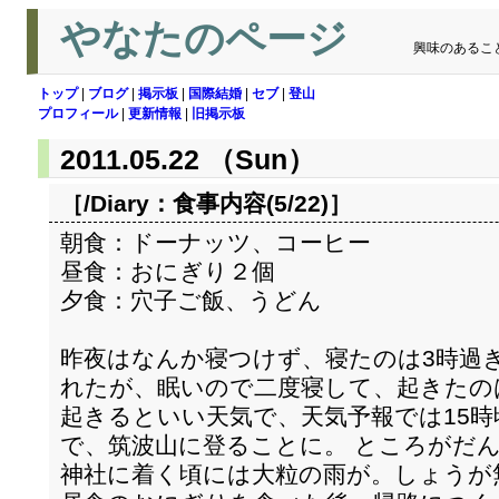
やなたのページ
興味のあるこ
トップ
|
ブログ
|
掲示板
|
国際結婚
|
セブ
|
登山
プロフィール
|
更新情報
|
旧掲示板
2011.05.22 （Sun）
［/Diary：
食事内容(5/22)
］
朝食：ドーナッツ、コーヒー
昼食：おにぎり２個
夕食：穴子ご飯、うどん
昨夜はなんか寝つけず、寝たのは3時過ぎ
れたが、眠いので二度寝して、起きたの
起きるといい天気で、天気予報では15
で、筑波山に登ることに。 ところがだ
神社に着く頃には大粒の雨が。しょうが