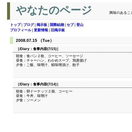
やなたのページ
興味のあるこ
トップ
|
ブログ
|
掲示板
|
国際結婚
|
セブ
|
登山
プロフィール
|
更新情報
|
旧掲示板
2008.07.15 （Tue）
［/Diary：
食事内容(7/15)
］
朝食：食パン２枚、コーヒー、ソーセージ
昼食：チャーハン、わかめスープ、鶏唐揚げ
夕食：ご飯、味噌汁、鯖味噌漬け、餃子
［/Diary：
食事内容(7/14)
］
朝食：卵ドーナッツ２個、コーヒー
昼食：牛丼、味噌汁
夕食：ソーメン