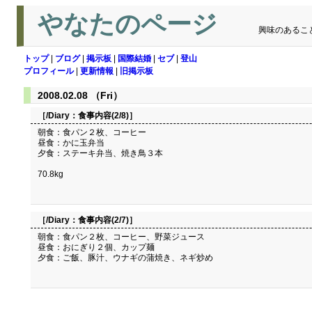
やなたのページ
興味のあるこ
トップ
|
ブログ
|
掲示板
|
国際結婚
|
セブ
|
登山
プロフィール
|
更新情報
|
旧掲示板
2008.02.08 （Fri）
［/Diary：
食事内容(2/8)
］
朝食：食パン２枚、コーヒー
昼食：かに玉弁当
夕食：ステーキ弁当、焼き鳥３本
70.8kg
［/Diary：
食事内容(2/7)
］
朝食：食パン２枚、コーヒー、野菜ジュース
昼食：おにぎり２個、カップ麺
夕食：ご飯、豚汁、ウナギの蒲焼き、ネギ炒め