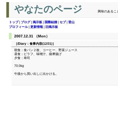
やなたのページ
興味のあるこ
トップ
|
ブログ
|
掲示板
|
国際結婚
|
セブ
|
登山
プロフィール
|
更新情報
|
旧掲示板
2007.12.31 （Mon）
［/Diary：
食事内容(12/31)
］
朝食：食パン２枚、コーヒー、野菜ジュース
昼食：ピラフ、味噌汁、薩摩揚げ
夕食：寿司
70.0kg
午後から買い出しに出かける。