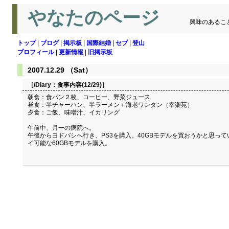
やなたのページ
興味のあるこ
トップ
|
ブログ
|
掲示板
|
国際結婚
|
セブ
|
登山
プロフィール
|
更新情報
|
旧掲示板
2007.12.29 （Sat）
［/Diary：
食事内容(12/29)
］
朝食：食パン２枚、コーヒー、野菜ジュース
昼食：半チャーハン、半ラーメン＋海老ワンタン（幸楽苑）
夕食：ご飯、味噌汁、イカリング
午前中、月一の病院へ。
午後からヨドバシへ行き、PS3を購入。40GBモデルを買おうかと思って
イ可能な60GBモデルを購入。