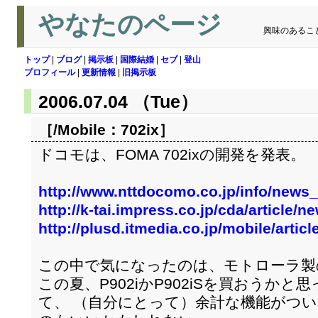
やなたのページ
興味のあるこ
トップ
|
ブログ
|
掲示板
|
国際結婚
|
セブ
|
登山
プロフィール
|
更新情報
|
旧掲示板
2006.07.04 （Tue）
［/Mobile：
702ix
］
ドコモは、FOMA 702ixの開発を発表。
http://www.nttdocomo.co.jp/info/news
http://k-tai.impress.co.jp/cda/article
http://plusd.itmedia.co.jp/mobile/arti
この中で気になったのは、モトローラ製
この夏、P902iかP902iSを買おうか
て、 （自分にとって）余計な機能がつ