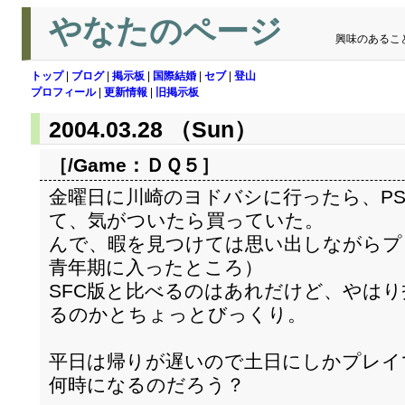
やなたのページ
興味のあるこ
トップ
|
ブログ
|
掲示板
|
国際結婚
|
セブ
|
登山
プロフィール
|
更新情報
|
旧掲示板
2004.03.28 （Sun）
［/Game：
ＤＱ５
］
金曜日に川崎のヨドバシに行ったら、PS
て、気がついたら買っていた。
んで、暇を見つけては思い出しながらプ
青年期に入ったところ）
SFC版と比べるのはあれだけど、やは
るのかとちょっとびっくり。
平日は帰りが遅いので土日にしかプレイ
何時になるのだろう？