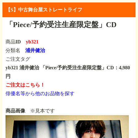
【S】中古舞台屋ストレートライフ
「Piece/予約受注生産限定盤」CD
商品ID
yb321
分類名
浦井健治
ご注文タグ
yb321 浦井健治
「Piece/予約受注生産限定盤」CD：4,980
円
ご注文はこちら！
俳優名等から他のお品物を探す
商品画像
※見本です