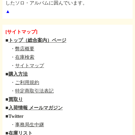
したソロ・アルバムに因んでいます。
▲
[サイトマップ]
■
トップ（総合案内）ページ
・
弊店概要
・
在庫検索
・
サイトマップ
■
購入方法
・
ご利用規約
・
特定商取引法表記
■
買取り
■
入荷情報 メールマガジン
■
Twitter
・
事務局生中継
■
在庫リスト