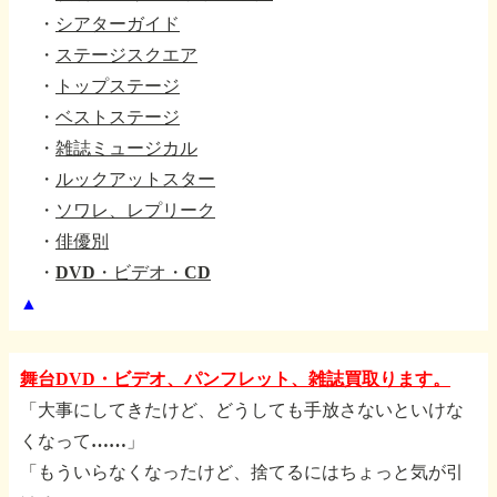
・
シアターガイド
・
ステージスクエア
・
トップステージ
・
ベストステージ
・
雑誌ミュージカル
・
ルックアットスター
・
ソワレ、レプリーク
・
俳優別
・
DVD・ビデオ・CD
▲
舞台DVD・ビデオ、パンフレット、雑誌買取ります。
「大事にしてきたけど、どうしても手放さないといけな
くなって……」
「もういらなくなったけど、捨てるにはちょっと気が引