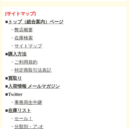
[サイトマップ]
■
トップ（総合案内）ページ
・
弊店概要
・
在庫検索
・
サイトマップ
■
購入方法
・
ご利用規約
・
特定商取引法表記
■
買取り
■
入荷情報 メールマガジン
■
Twitter
・
事務局生中継
■
在庫リスト
・
セール！
・
分類別・ア-オ