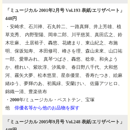
「ミュージカル 2001年2月号 Vol.193 表紙/エリザベート」
448円
・安崎求、石川禅、石丸幹二、一路真輝、井上芳雄、植
草克秀、
内野聖陽、岡幸二郎、川平慈英、真田広之、鈴
木壮麻、
土居裕子、轟悠、花總まり、東山紀之、布施
明、保坂知寿、
本田修司、峰さを理、森山未來、山口祐
一郎、愛華みれ、
真琴つばさ、轟悠、稔幸、和央よう
か、檀れい、紫吹淳、汐風幸、
春日野八千代、大和悠
河、霧矢大夢、松本悠里、星奈優里、
香寿たつき、絵麻
緒ゆう、夢輝のあ、初風緑、安蘭けい、
佐藤アツヒロ、
錦織一清、豊楽依布
・2000年/ミュージカル・ベストテン、宝塚
他
俳優名等から他のお品物を探す
「ミュージカル 2005年9月号 Vol.248 表紙/エリザベート」
448円