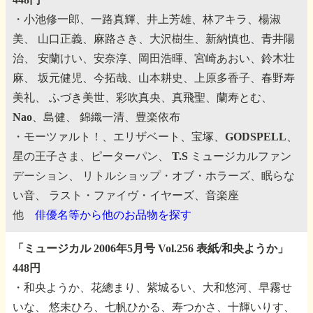
・小池修一郎、一路真輝、井上芳雄、林アキラ、楊淑
美、
山口正義、麻路さき、大沢樹生、新納慎也、青井陽
治、
安蘭けい、安奈淳、岡田浩暉、宮崎あおい、鈴木壮
麻、
坂元健児、今拓哉、山本耕史、上原多香子、春野寿
美礼、
ふづき美世、彩吹真央、真飛聖、蘭寿とむ、
Nao、島健、
錦織一清、豊楽依布
・モーツァルト！、エリザベート、宝塚、GODSPELL、
星の王子さま、ピーターパン、
T.S ミュージカルファン
デーション、
リトルショップ・オブ・ホラーズ、眠らな
い音、
ラスト・ファイヴ・イヤーズ、音楽座
他
俳優名等から他のお品物を探す
「ミュージカル 2006年5月号 Vol.256 表紙/和央ようか」
448円
・和央ようか、花總まり、紫城るい、大和悠河、早霧せ
いな、
悠未ひろ、七帆ひかる、寿つかさ、十輝いりす、