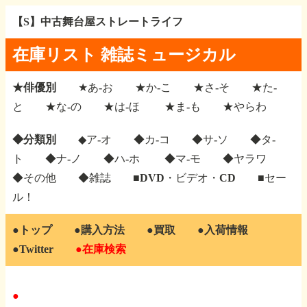
【S】中古舞台屋ストレートライフ
在庫リスト 雑誌ミュージカル
★俳優別
★あ-お
★か-こ
★さ-そ
★た-
と
★な-の
★は-ほ
★ま-も
★やらわ
◆分類別
◆ア-オ
◆カ-コ
◆サ-ソ
◆タ-
ト
◆ナ-ノ
◆ハ-ホ
◆マ-モ
◆ヤラワ
◆その他
◆雑誌
■DVD・ビデオ・CD
■セー
ル！
●トップ
●購入方法
●買取
●入荷情報
●Twitter
●在庫検索
●