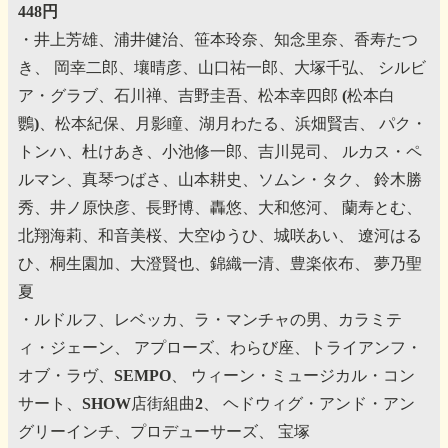
448円
・井上芳雄、浦井健治、笹本玲奈、知念里奈、香寿たつ
き、
岡幸二郎、壤晴彦、山口祐一郎、大塚千弘、
シルビ
ア・グラブ、石川禅、吉野圭吾、松本幸四郎
(松本白
鸚)、松本紀保、月影瞳、湖月わたる、浜畑賢吉、
パク・
トンハ、杜けあき、小池修一郎、吉川晃司、
ルカス・ペ
ルマン、真琴つばさ、山本耕史、ソムン・タク、
鈴木勝
秀、井ノ原快彦、長野博、轟悠、大和悠河、
蘭寿とむ、
北翔海莉、和音美桜、大空ゆうひ、城咲あい、
遼河はる
ひ、桐生園加、大澄賢也、錦織一清、豊楽依布、
夢乃聖
夏
・ルドルフ、レベッカ、ラ・マンチャの男、カラミテ
ィ・ジェーン、
アプローズ、わらび座、トライアンフ・
オブ・ラヴ、SEMPO、
ウィーン・ミュージカル・コン
サート、SHOW店街組曲2、
ヘドウィグ・アンド・アン
グリーインチ、プロデューサーズ、
宝塚