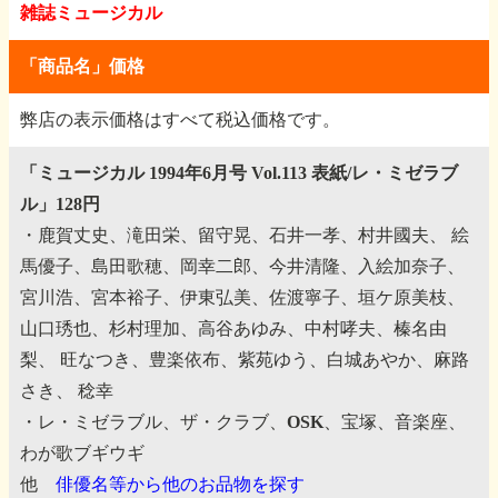
雑誌ミュージカル
「商品名」価格
弊店の表示価格はすべて税込価格です。
「ミュージカル 1994年6月号 Vol.113 表紙/レ・ミゼラブ
ル」128円
・鹿賀丈史、滝田栄、留守晃、石井一孝、村井國夫、
絵
馬優子、島田歌穂、岡幸二郎、今井清隆、入絵加奈子、
宮川浩、宮本裕子、伊東弘美、佐渡寧子、垣ケ原美枝、
山口琇也、杉村理加、高谷あゆみ、中村哮夫、榛名由
梨、
旺なつき、豊楽依布、紫苑ゆう、白城あやか、麻路
さき、
稔幸
・レ・ミゼラブル、ザ・クラブ、OSK、宝塚、音楽座、
わが歌ブギウギ
他
俳優名等から他のお品物を探す