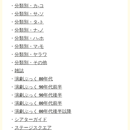
・
分類別・カ-コ
・
分類別・サ-ソ
・
分類別・タ-ト
・
分類別・ナ-ノ
・
分類別・ハ-ホ
・
分類別・マ-モ
・
分類別・ヤラワ
・
分類別・その他
・
雑誌
・
演劇ぶっく 80年代
・
演劇ぶっく 90年代前半
・
演劇ぶっく 90年代後半
・
演劇ぶっく 00年代前半
・
演劇ぶっく 00年代後半以降
・
シアターガイド
・
ステージスクエア