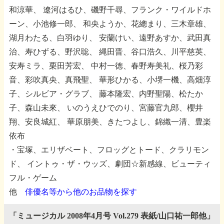
和涼華、
遼河はるひ、磯野千尋、フランク・ワイルドホ
ーン、小池修一郎、
和央ようか、花總まり、三木章雄、
湖月わたる、白羽ゆり、
安蘭けい、遠野あすか、武田真
治、寿ひずる、野沢聡、
縄田晋、谷口浩久、川平慈英、
安寿ミラ、栗田芳宏、
中村一徳、春野寿美礼、桜乃彩
音、彩吹真央、真飛聖、
華形ひかる、小堺一機、高畑淳
子、シルビア・グラブ、
藤本隆宏、内野聖陽、松たか
子、森山未來、
いのうえひでのり、宮藤官九郎、櫻井
翔、安良城紅、
華原朋美、きたつよし、錦織一清、豊楽
依布
・宝塚、エリザベート、フロッグとトード、クラリモン
ド、
イントゥ・ザ・ウッズ、劇団☆新感線、ビューティ
フル・ゲーム
他
俳優名等から他のお品物を探す
「ミュージカル 2008年4月号 Vol.279 表紙/山口祐一郎他」