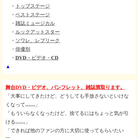
・
トップステージ
・
ベストステージ
・
雑誌ミュージカル
・
ルックアットスター
・
ソワレ、レプリーク
・
俳優別
・
DVD・ビデオ・CD
▲
舞台DVD・ビデオ、パンフレット、雑誌買取ります。
「大事にしてきたけど、どうしても手放さないといけな
くなって……」
「もういらなくなったけど、捨てるにはちょっと気が引
ける……」
「できれば他のファンの方に大切に使ってもらいたい