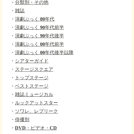
・
分類別・その他
・
雑誌
・
演劇ぶっく 80年代
・
演劇ぶっく 90年代前半
・
演劇ぶっく 90年代後半
・
演劇ぶっく 00年代前半
・
演劇ぶっく 00年代後半以降
・
シアターガイド
・
ステージスクエア
・
トップステージ
・
ベストステージ
・
雑誌ミュージカル
・
ルックアットスター
・
ソワレ、レプリーク
・
俳優別
・
DVD・ビデオ・CD