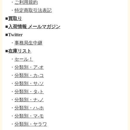
・
ご利用規約
・
特定商取引法表記
■
買取り
■
入荷情報 メールマガジン
■
Twitter
・
事務局生中継
■
在庫リスト
・
セール！
・
分類別・ア-オ
・
分類別・カ-コ
・
分類別・サ-ソ
・
分類別・タ-ト
・
分類別・ナ-ノ
・
分類別・ハ-ホ
・
分類別・マ-モ
・
分類別・ヤラワ