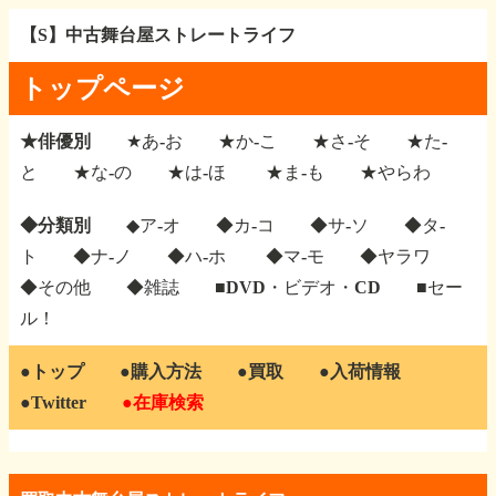
【S】中古舞台屋ストレートライフ
トップページ
★俳優別
★あ-お
★か-こ
★さ-そ
★た-
と
★な-の
★は-ほ
★ま-も
★やらわ
◆分類別
◆ア-オ
◆カ-コ
◆サ-ソ
◆タ-
ト
◆ナ-ノ
◆ハ-ホ
◆マ-モ
◆ヤラワ
◆その他
◆雑誌
■DVD・ビデオ・CD
■セー
ル！
●トップ
●購入方法
●買取
●入荷情報
●Twitter
●在庫検索