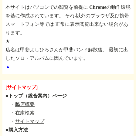
本サイトはパソコンでの閲覧を前提に
Chromeの動作環境
を基に作成されています。
それ.以外のブラウザ及び携帯
スマートフォン等では
正常に表示閲覧出来ない場合があ
ります。
★
店名は甲斐よしひろさんが甲斐バンド解散後、
最初に出
したソロ・アルバムに因んでいます。
▲
[サイトマップ]
■
トップ（総合案内）ページ
・
弊店概要
・
在庫検索
・
サイトマップ
■
購入方法