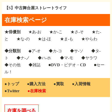
【S】中古舞台屋ストレートライフ
在庫検索ページ
★俳優別
★あ-お
★か-こ
★さ-そ
★た-
と
★な-の
★は-ほ
★ま-も
★やらわ
◆分類別
◆ア-オ
◆カ-コ
◆サ-ソ
◆タ-
ト
◆ナ-ノ
◆ハ-ホ
◆マ-モ
◆ヤラワ
◆その他
◆雑誌
■DVD・ビデオ・CD
■セー
ル！
●トップ
●購入方法
●買取
●入荷情報
●Twitter
●在庫検索
在庫を調べる