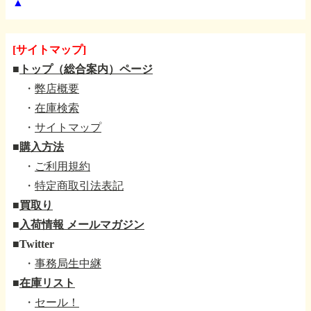
▲
[サイトマップ]
■
トップ（総合案内）ページ
・
弊店概要
・
在庫検索
・
サイトマップ
■
購入方法
・
ご利用規約
・
特定商取引法表記
■
買取り
■
入荷情報 メールマガジン
■
Twitter
・
事務局生中継
■
在庫リスト
・
セール！