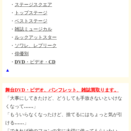
・
ステージスクエア
・
トップステージ
・
ベストステージ
・
雑誌ミュージカル
・
ルックアットスター
・
ソワレ、レプリーク
・
俳優別
・
DVD・ビデオ・CD
▲
舞台DVD・ビデオ、パンフレット、雑誌買取ります。
「大事にしてきたけど、どうしても手放さないといけな
くなって……」
「もういらなくなったけど、捨てるにはちょっと気が引
ける……」
「できれば他のファンの方に大切に使ってもらいたい