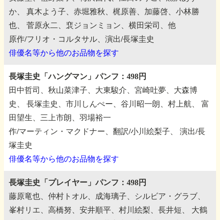
か、
真木よう子、赤堀雅秋、梶原善、加藤啓、小林勝
也、
菅原永二、裵ジョンミョン、横田栄司、他
原作/フリオ・コルタサル、演出/長塚圭史
俳優名等から他のお品物を探す
長塚圭史「ハングマン」パンフ：498円
田中哲司、秋山菜津子、大東駿介、宮崎吐夢、大森博
史、
長塚圭史、市川しんぺー、谷川昭一朗、村上航、
富
田望生、三上市朗、羽場裕一
作/マーティン・マクドナー、翻訳/小川絵梨子、
演出/長
塚圭史
俳優名等から他のお品物を探す
長塚圭史「プレイヤー」パンフ：498円
藤原竜也、仲村トオル、成海璃子、シルビア・グラブ、
峯村リエ、高橋努、安井順平、村川絵梨、長井短、
大鶴