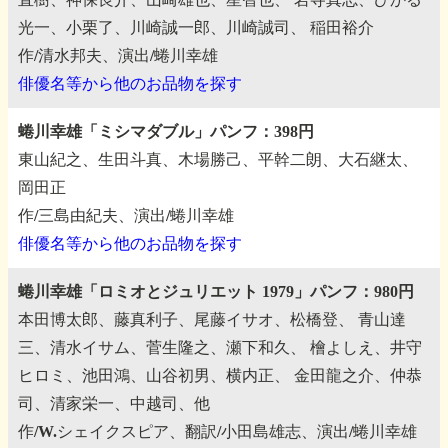
光一、小栗了、川崎誠一郎、川崎誠司、
稲田裕介
作/清水邦夫、演出/蜷川幸雄
俳優名等から他のお品物を探す
蜷川幸雄「ミシマダブル」パンフ：398円
東山紀之、生田斗真、木場勝己、平幹二朗、大石継太、
岡田正
作/三島由紀夫、演出/蜷川幸雄
俳優名等から他のお品物を探す
蜷川幸雄「ロミオとジュリエット 1979」パンフ：980円
本田博太郎、藤真利子、尾藤イサオ、松橋登、
青山達
三、清水イサム、菅生隆之、瀬下和久、
檜よしえ、井守
ヒロミ、池田鴻、山谷初男、横内正、
金田龍之介、仲恭
司、清家栄一、中越司、他
作/W.シェイクスピア、翻訳/小田島雄志、演出/蜷川幸雄