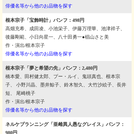
俳優名等から他のお品物を探す
根本宗子「宝飾時計」パンフ：498円
高畑充希、成田凌、小池栄子、伊藤万理華、池津祥子、
後藤剛範、小日向星一、八十田勇一●椙山さと美
作・演出/根本宗子
俳優名等から他のお品物を探す
根本宗子「夢と希望の先」パンフ：2,480円
橋本愛、田村健太郎、プー・ルイ、鬼頭真也、根本宗
子、
小野川晶、墨井鯨子、鈴木智久、大竹沙絵子、長井
短、
尾崎桃子
作・演出/根本宗子
俳優名等から他のお品物を探す
ネルケプランニング「亜雌異人愚なグレイス」パンフ：
980円