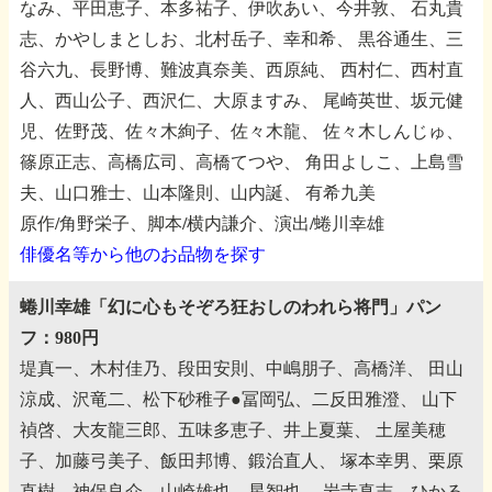
なみ、平田恵子、本多祐子、伊吹あい、今井敦、
石丸貴
志、かやしまとしお、北村岳子、幸和希、
黒谷通生、三
谷六九、長野博、難波真奈美、西原純、
西村仁、西村直
人、西山公子、西沢仁、大原ますみ、
尾崎英世、坂元健
児、佐野茂、佐々木絢子、佐々木龍、
佐々木しんじゅ、
篠原正志、高橋広司、高橋てつや、
角田よしこ、上島雪
夫、山口雅士、山本隆則、山内誕、
有希九美
原作/角野栄子、脚本/横内謙介、演出/蜷川幸雄
俳優名等から他のお品物を探す
蜷川幸雄「幻に心もそぞろ狂おしのわれら将門」パン
フ：980円
堤真一、木村佳乃、段田安則、中嶋朋子、高橋洋、
田山
涼成、沢竜二、松下砂稚子●冨岡弘、二反田雅澄、
山下
禎啓、大友龍三郎、五味多恵子、井上夏葉、
土屋美穂
子、加藤弓美子、飯田邦博、鍛治直人、
塚本幸男、栗原
直樹、神保良介、山崎雄也、星智也、
岩寺真志、ひかる