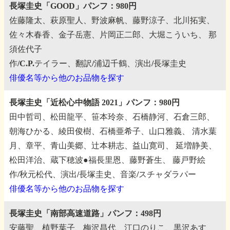
長塚圭史「GOOD」パンフ：980円
佐藤隆太、萩原聖人、野波麻帆、藤野涼子、北川拓実、
佐々木春香、金子岳憲、片岡正二郎、大堀こういち、
那
須佐代子
作/C.P.テイラー、翻訳/浦辺千鶴、演出/長塚圭史
俳優名等から他のお品物を探す
長塚圭史「近松心中物語 2021」パンフ：980円
田中哲司、松田龍平、笹本玲奈、石橋静河、石倉三郎、
朝海ひかる、綾田俊樹、石橋亜希子、山口雅義、
清水葉
月、章平、青山美郷、辻本耕志、益山寛司、
延増静美、
松田洋治、蔵下穂波●福長里恩、藤野蒼生、
藤戸野絵
作/秋元松代、演出/長塚圭史、音楽/スチャダラパー
俳優名等から他のお品物を探す
長塚圭史「南部高速道路」パンフ：498円
安藤聖、植野葉子、梅沢昌代、江口のりこ、黒沢あす