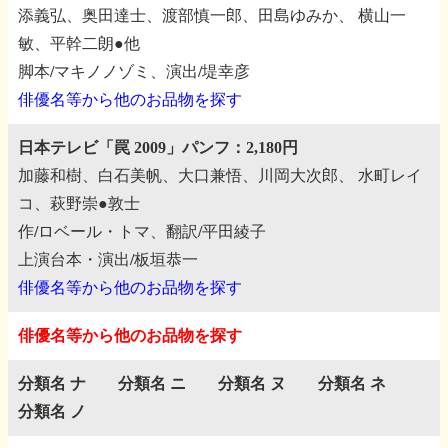
添義弘、奥田達士、渡部慎一郎、田島ゆみか、
横山一
敏、平幹二朗●他
脚本/マキノノゾミ、演出/堤幸彦
俳優名等から他のお品物を探す
日本テレビ「罠 2009」パンフ：2,180円
加藤和樹、白石美帆、大口兼悟、川岡大次郎、
水町レイ
コ、萩野崇●敦士
作/ロベール・トマ、翻訳/平田綾子
上演台本・演出/板垣恭一
俳優名等から他のお品物を探す
俳優名等から他のお品物を探す
分類名 ナ
分類名 ニ
分類名 ヌ
分類名 ネ
分類名 ノ