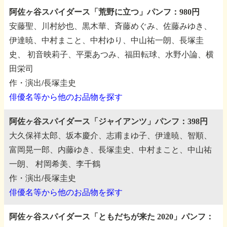
阿佐ヶ谷スパイダース「荒野に立つ」パンフ：980円
安藤聖、川村紗也、黒木華、斉藤めぐみ、佐藤みゆき、
伊達暁、中村まこと、中村ゆり、中山祐一朗、長塚圭
史、
初音映莉子、平栗あつみ、福田転球、水野小論、横
田栄司
作・演出/長塚圭史
俳優名等から他のお品物を探す
阿佐ヶ谷スパイダース「ジャイアンツ」パンフ：398円
大久保祥太郎、坂本慶介、志甫まゆ子、伊達暁、智順、
富岡晃一郎、内藤ゆき、長塚圭史、中村まこと、中山祐
一朗、
村岡希美、李千鶴
作・演出/長塚圭史
俳優名等から他のお品物を探す
阿佐ヶ谷スパイダース「ともだちが来た 2020」パンフ：