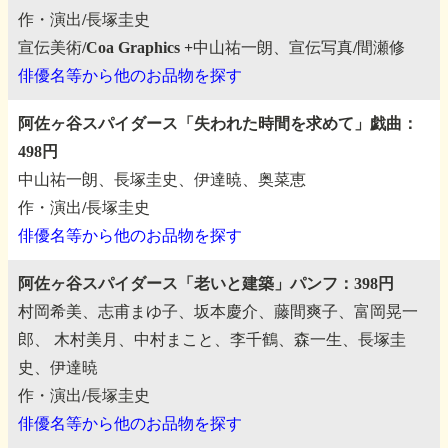
作・演出/長塚圭史
宣伝美術/Coa Graphics +中山祐一朗、宣伝写真/間瀬修
俳優名等から他のお品物を探す
阿佐ヶ谷スパイダース「失われた時間を求めて」戯曲：
498円
中山祐一朗、長塚圭史、伊達暁、奥菜恵
作・演出/長塚圭史
俳優名等から他のお品物を探す
阿佐ヶ谷スパイダース「老いと建築」パンフ：398円
村岡希美、志甫まゆ子、坂本慶介、藤間爽子、富岡晃一
郎、
木村美月、中村まこと、李千鶴、森一生、長塚圭
史、伊達暁
作・演出/長塚圭史
俳優名等から他のお品物を探す