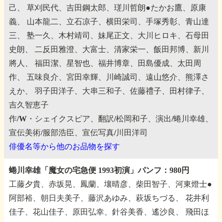
己、
草刈民代、吉田鋼太郎、瑳川哲朗●たかお鷹、原康
義、
山本龍二、立石凉子、横田栄司、手塚秀彰、青山達
三、
塾一久、木村靖司、妹尾正文、大川ヒロキ、石母田
史朗、
二反田雅澄、大富士、清家栄一、飯田邦博、新川
將人、
福田潔、星智也、福井博章、田島優成、太田周
作、
五味良介、宮田幸輝、川崎誠司、遠山悠介、熊澤さ
えか、
羽子田洋子、大串三和子、佐藤禮子、田村律子、
吉久智恵子
作/W・シェイクスピア、翻訳/松岡和子、演出/蜷川幸雄、
宣伝美術/服部浩臣、宣伝写真/川田洋司
俳優名等から他のお品物を探す
蜷川幸雄「魔女の宅急便 1993初演」パンフ：980円
工藤夕貴、赤坂晃、鳳蘭、壤晴彦、柴田智子、河東燈士●
阿部裕、朝日夫美子、藤沢あゆみ、萩坂ちづる、
花井利
佳子、花山佳子、原田弘幸、針谷美香、遙沙良、
飛田ほ