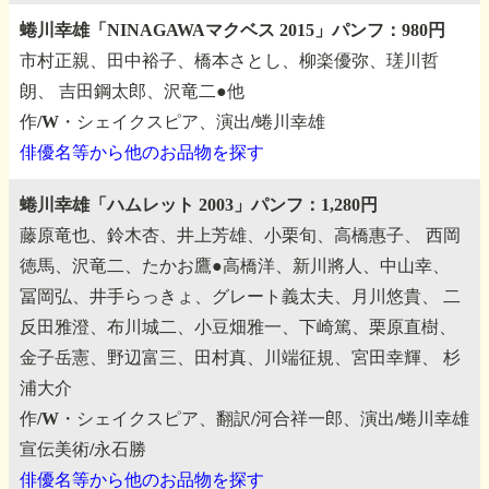
蜷川幸雄「NINAGAWAマクベス 2015」パンフ：980円
市村正親、田中裕子、橋本さとし、柳楽優弥、瑳川哲
朗、
吉田鋼太郎、沢竜二●他
作/W・シェイクスピア、演出/蜷川幸雄
俳優名等から他のお品物を探す
蜷川幸雄「ハムレット 2003」パンフ：1,280円
藤原竜也、鈴木杏、井上芳雄、小栗旬、高橋惠子、
西岡
徳馬、沢竜二、たかお鷹●高橋洋、新川將人、中山幸、
冨岡弘、井手らっきょ、グレート義太夫、月川悠貴、
二
反田雅澄、布川城二、小豆畑雅一、下崎篤、栗原直樹、
金子岳憲、野辺富三、田村真、川端征規、宮田幸輝、
杉
浦大介
作/W・シェイクスピア、翻訳/河合祥一郎、演出/蜷川幸雄
宣伝美術/永石勝
俳優名等から他のお品物を探す