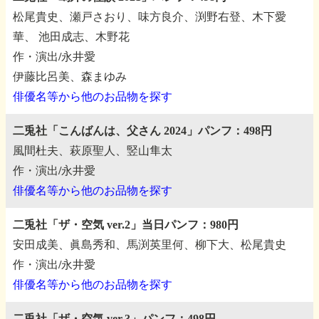
松尾貴史、瀬戸さおり、味方良介、渕野右登、木下愛
華、
池田成志、木野花
作・演出/永井愛
伊藤比呂美、森まゆみ
俳優名等から他のお品物を探す
二兎社「こんばんは、父さん 2024」パンフ：498円
風間杜夫、萩原聖人、竪山隼太
作・演出/永井愛
俳優名等から他のお品物を探す
二兎社「ザ・空気 ver.2」当日パンフ：980円
安田成美、眞島秀和、馬渕英里何、柳下大、松尾貴史
作・演出/永井愛
俳優名等から他のお品物を探す
二兎社「ザ・空気 ver.3」パンフ：498円