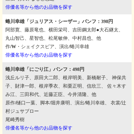
俳優名等から他のお品物を探す
蜷川幸雄「ジュリアス・シーザー」パンフ：398円
阿部寛、藤原竜也、横田栄司、吉田鋼太郎●大石継太、
丸山智己、星智也、松尾敏伸、中村昌也、他
作/W・シェイクスピア、演出/蜷川幸雄
俳優名等から他のお品物を探す
蜷川幸雄「にごり江」パンフ：498円
浅丘ルリ子、原田大二郎、根岸明美、新橋耐子、
神保共
子、財津一郎、根岸季衣、和栗正明、信欣三、
佐々木す
み江、三田和代、近藤正臣、今井清隆、他
原作/樋口一葉、脚本/堀井康明、演出/蜷川幸雄、
衣裳/辻
村ジュサブロー
尾崎秀樹
俳優名等から他のお品物を探す