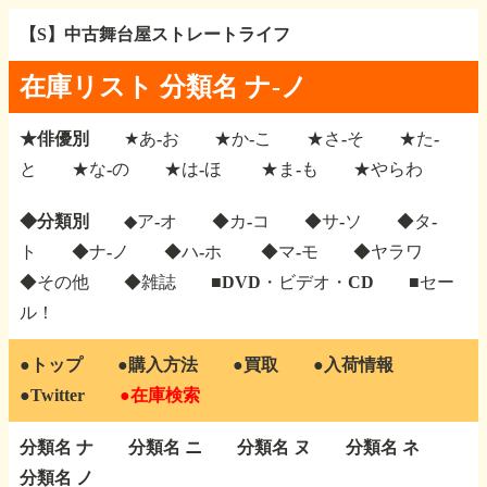
【S】中古舞台屋ストレートライフ
在庫リスト 分類名 ナ-ノ
★俳優別
★あ-お
★か-こ
★さ-そ
★た-
と
★な-の
★は-ほ
★ま-も
★やらわ
◆分類別
◆ア-オ
◆カ-コ
◆サ-ソ
◆タ-
ト
◆ナ-ノ
◆ハ-ホ
◆マ-モ
◆ヤラワ
◆その他
◆雑誌
■DVD・ビデオ・CD
■セー
ル！
●トップ
●購入方法
●買取
●入荷情報
●Twitter
●在庫検索
分類名 ナ
分類名 ニ
分類名 ヌ
分類名 ネ
分類名 ノ