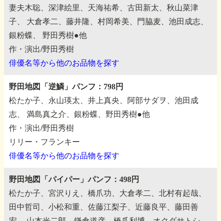
妻夫木聡、深津絵里、天海祐希、古田新太、秋山菜津
子、
大倉孝二、藤井隆、村岡希美、門脇麦、池田成志、
銀粉蝶、
野田秀樹●他
作・演出/野田秀樹
俳優名等から他のお品物を探す
野田地図「逆鱗」パンフ：798円
松たか子、永山瑛太、井上真央、阿部サダヲ、池田成
志、
満島真之介、銀粉蝶、野田秀樹●他
作・演出/野田秀樹
リリー・フランキー
俳優名等から他のお品物を探す
野田地図「パイパー」パンフ：498円
松たか子、宮沢りえ、橋爪功、大倉孝二、北村有起哉、
田中哲司、小松和重、佐藤江梨子、近藤良平、藤田善
宏、
山本光二郎、鎌倉道彦、橋爪利博、オクダサトシ、