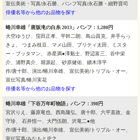
宣伝美術・写真/永石勝、パンフ写真/永石勝・細野晋司
俳優名等から他のお品物を探す
蜷川幸雄「唐版滝の白糸 2013」パンフ：1,280円
大空ゆうひ、窪田正孝、平幹二朗、鳥山昌克、井手らっ
きょ、
つまみ枝豆、マメ山田、プリティ太田、ミスタ
ー・ブッタマン、
赤星満●澤魁士、野辺富三、谷中栄
介、浦野真介、堀源起、
砂原健佑、續木淳平
作/唐十郎、演出/蜷川幸雄、
宣伝美術/トリプル・オー、
宣伝写真/蜷川実花
俳優名等から他のお品物を探す
蜷川幸雄「下谷万年町物語」パンフ：398円
宮沢りえ、藤原竜也、西島隆弘、唐十郎、六平直政、金
守珍、
石井愃一、大門伍朗、沢竜二●他
作/唐十郎、演出/蜷川幸雄、
宣伝美術/トリプル・オー、
宣伝写真/みなもと忠之