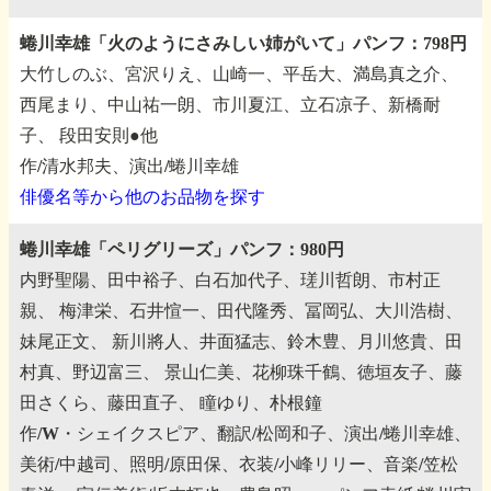
蜷川幸雄「火のようにさみしい姉がいて」パンフ：798円
大竹しのぶ、宮沢りえ、山崎一、平岳大、満島真之介、
西尾まり、中山祐一朗、市川夏江、立石凉子、新橋耐
子、
段田安則●他
作/清水邦夫、演出/蜷川幸雄
俳優名等から他のお品物を探す
蜷川幸雄「ペリグリーズ」パンフ：980円
内野聖陽、田中裕子、白石加代子、瑳川哲朗、市村正
親、
梅津栄、石井愃一、田代隆秀、冨岡弘、大川浩樹、
妹尾正文、
新川將人、井面猛志、鈴木豊、月川悠貴、田
村真、野辺富三、
景山仁美、花柳珠千鶴、徳垣友子、藤
田さくら、藤田直子、
瞳ゆり、朴根鐘
作/W・シェイクスピア、翻訳/松岡和子、演出/蜷川幸雄、
美術/中越司、照明/原田保、衣装/小峰リリー、音楽/笠松