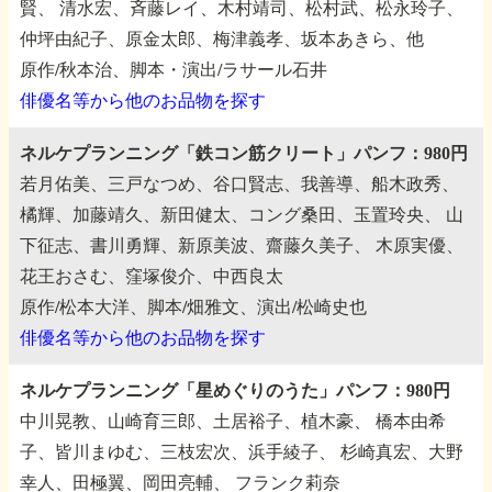
賢、
清水宏、斉藤レイ、木村靖司、松村武、松永玲子、
仲坪由紀子、原金太郎、梅津義孝、坂本あきら、他
原作/秋本治、脚本・演出/ラサール石井
俳優名等から他のお品物を探す
ネルケプランニング「鉄コン筋クリート」パンフ：980円
若月佑美、三戸なつめ、谷口賢志、我善導、船木政秀、
橘輝、加藤靖久、新田健太、コング桑田、玉置玲央、
山
下征志、書川勇輝、新原美波、齋藤久美子、
木原実優、
花王おさむ、窪塚俊介、中西良太
原作/松本大洋、脚本/畑雅文、演出/松崎史也
俳優名等から他のお品物を探す
ネルケプランニング「星めぐりのうた」パンフ：980円
中川晃教、山崎育三郎、土居裕子、植木豪、
橋本由希
子、皆川まゆむ、三枝宏次、浜手綾子、
杉崎真宏、大野
幸人、田極翼、岡田亮輔、
フランク莉奈