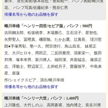
泰洋、
宣伝美術/坂本拓也・豊島昭一、パンフ表紙/蜷川実
花、
パンフ写真/佐藤紀幸・熊谷仁男
俳優名等から他のお品物を探す
蜷川幸雄「ヘンリー四世/セピア版」パンフ：980円
吉田鋼太郎、松坂桃李、木場勝己、立石涼子、星智也、
矢野聖人、冨樫真、磯部勉、たかお鷹、辻萬長、
瑳川哲
朗●手塚秀彰、塾一久、間宮啓行、鳥山昌克、
妹尾正
文、大川ヒロキ、岡田正、二反田雅澄、清家栄一、
飯田
邦博、塚本幸男、新川將人、福田潔、井面猛志、
篠原正
志、澤魁士、野辺富三、土井睦月子、齋藤慎平、
中島来
星、亜蓮
作/シェイクスピア、演出/蜷川幸雄
俳優名等から他のお品物を探す
蜷川幸雄「ヘンリー六世」パンフ：1,480円
上川隆也、大竹しのぶ、高岡蒼甫、池内博之、長谷川博