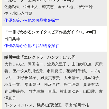
佐藤B作、和田正人、韓英恵、金子大地、神野三鈴
作・演出/永井愛
俳優名等から他のお品物を探す
「一冊でわかるシェイクスピア作品ガイド37」498円
出口典雄
俳優名等から他のお品物を探す
蜷川幸雄「エレクトラ」パンフ：1,480円
大竹しのぶ、岡田准一、波乃久里子.、山口紗弥加、原康
義、
塾一久●月川悠貴、市川夏江、花柳珠千鶴、スズキ
マリ、
羽子田洋子、難波真奈美、太田馨子、川本絢子、
稲葉千立、
栗田愛巳、松坂早苗、坪井理奈、妻鹿有花、
春日井静奈、
竹内瑞枝、春花、横山まゆみ、山田愛、古
澤直子
作/ソフォクレス、翻訳/山形治江、演出/蜷川幸雄