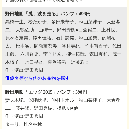
野田地図「兎、波を走る」パンフ：498円
高橋一生、松たか子、多部未華子、秋山菜津子、大倉孝
二、
大鶴佐助、山崎一、野田秀樹●白倉裕二、上村聡、
貝ヶ石奈美、織田佳祐、石川詩織、秋山遊楽、的場祐
太、
松本誠、間瀬奈都美、谷村実紀、竹本智香子、代田
正彦、
六川裕史、李そじん、柳生拓哉、森田真和、茂手
木桜子、
水口早香、菊沢将憲、近藤彩香
作・演出/野田秀樹
俳優名等から他のお品物を探す
野田地図「エッグ 2015」パンフ：398円
妻夫木聡、深津絵里、仲村トオル、秋山菜津子、大倉孝
二、
藤井隆、野田秀樹、橋爪功●他
作・演出/野田秀樹
タモリ、椎名林檎