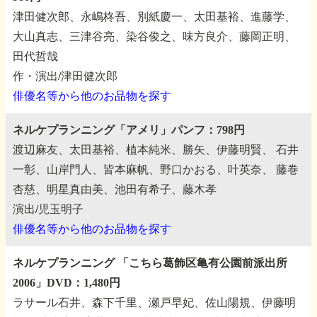
津田健次郎、永嶋柊吾、別紙慶一、太田基裕、進藤学、
大山真志、三津谷亮、染谷俊之、味方良介、藤岡正明、
田代哲哉
作・演出/津田健次郎
俳優名等から他のお品物を探す
ネルケプランニング「アメリ」パンフ：798円
渡辺麻友、太田基裕、植本純米、勝矢、伊藤明賢、
石井
一彰、山岸門人、皆本麻帆、野口かおる、叶英奈、
藤巻
杏慈、明星真由美、池田有希子、藤木孝
演出/児玉明子
俳優名等から他のお品物を探す
ネルケプランニング
「こちら葛飾区亀有公園前派出所
2006」DVD：1,480円
ラサール石井、森下千里、瀬戸早妃、佐山陽規、伊藤明