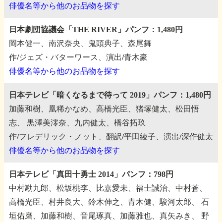
俳優名等から他のお品物を探す
日本劇団協議会「THE RIVER」パンフ：1,480円
岡本健一、南沢奈央、鬼頭典子、森尾舞
作/ジェズ・バターワース、演出/青木豪
俳優名等から他のお品物を探す
日本テレビ「暗くなるまで待って 2019」パンフ：1,480円
加藤和樹、凰稀かなめ、高橋光臣、猪塚健太、松田悟
志、
黒澤美澪奈、九内健太、橋谷拓玖
作/フレデリック・ノット、翻訳/平田綾子、演出/深作健太
俳優名等から他のお品物を探す
日本テレビ「真田十勇士 2014」パンフ：798円
中村勘九郎、松坂桃李、比嘉愛未、福士誠治、中村蒼、
高橋光臣、村井良大、鈴木伸之、青木健、駿河太郎、
石
垣佑磨、加藤和樹、音尾琢真、加藤雅也、真矢みき、
野