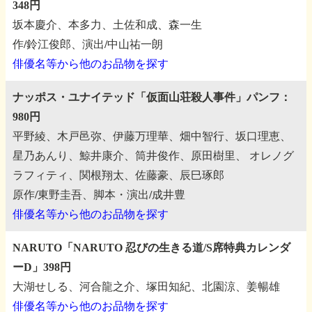
348円
坂本慶介、本多力、土佐和成、森一生
作/鈴江俊郎、演出/中山祐一朗
俳優名等から他のお品物を探す
ナッポス・ユナイテッド「仮面山荘殺人事件」パンフ：
980円
平野綾、木戸邑弥、伊藤万理華、畑中智行、坂口理恵、
星乃あんり、鯨井康介、筒井俊作、原田樹里、
オレノグ
ラフィティ、関根翔太、佐藤豪、辰巳琢郎
原作/東野圭吾、脚本・演出/成井豊
俳優名等から他のお品物を探す
NARUTO「NARUTO 忍びの生きる道/S席特典カレンダ
ーD」398円
大湖せしる、河合龍之介、塚田知紀、北園涼、姜暢雄
俳優名等から他のお品物を探す