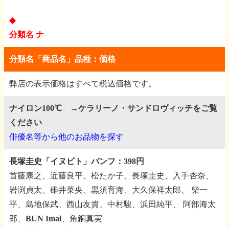
◆
分類名 ナ
分類名「商品名」品種：価格
弊店の表示価格はすべて税込価格です。
ナイロン100℃ →ケラリーノ・サンドロヴィッチをご覧
ください
俳優名等から他のお品物を探す
長塚圭史「イヌビト」パンフ：398円
首藤康之、近藤良平、松たか子、長塚圭史、入手杏奈、
岩渕貞太、碓井菜央、黒須育海、大久保祥太郎、
柴一
平、島地保武、西山友貴、中村駿、浜田純平、
阿部海太
郎、BUN Imai、角銅真実