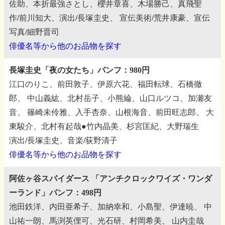
佐助、本折最強さとし、櫻井章喜、木場勝己、真飛聖
作/前川知大、演出/長塚圭史、
宣伝美術/荒井康豪、宣伝
写真/細野晋司
俳優名等から他のお品物を探す
長塚圭史「夜の女たち」パンフ：980円
江口のりこ、前田敦子、伊原六花、福田転球、石橋徹
郎、
中山義紘、北村岳子、小熊綸、山口ルツコ、加瀬友
音、
篠崎未伶雅、入手杏奈、山根海音、前田旺志郎、
大
東駿介、北村有起哉●竹内晶美、杉宮匡紀、大野瑞生
演出/長塚圭史、音楽/荻野清子
俳優名等から他のお品物を探す
阿佐ヶ谷スパイダース
「アンチクロックワイズ・ワンダ
ーランド」パンフ：498円
池田鉄洋、内田亜希子、加納幸和、小島聖、伊達暁、
中
山祐一朗、馬渕英俚可、光石研、村岡希美、
山内圭哉