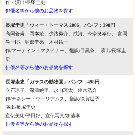
作・演出/長塚圭史
俳優名等から他のお品物を探す
長塚圭史「ウィー・トーマス 2006」パンフ：398円
高岡蒼甫、岡本綾、少路勇介、成河、今奈良孝行、
富岡
晃一郎、堀部圭亮、木村祐一
作/マーティン・マクドナー、翻訳/目黒条、
演出/長塚圭
史
俳優名等から他のお品物を探す
長塚圭史「ガラスの動物園」パンフ：498円
立石凉子、深津絵里、永山瑛太、鈴木浩介
作/テネシー・ウィリアムズ、翻訳/徐賀世子
演出/長塚圭史
宣伝美術/平田好、宣伝写真/加藤孝
俳優名等から他のお品物を探す