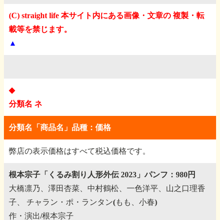
(C) straight life 本サイト内にある画像・文章の 複製・転
載等を禁じます。
▲
◆
分類名 ネ
分類名「商品名」品種：価格
弊店の表示価格はすべて税込価格です。
根本宗子「くるみ割り人形外伝 2023」パンフ：980円
大橋凛乃、澤田杏菜、中村鶴松、一色洋平、山之口理香
子、
チャラン・ポ・ランタン(もも、小春)
作・演出/根本宗子