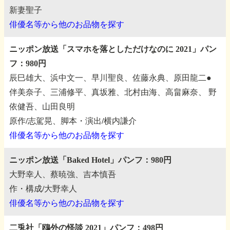
新妻聖子
俳優名等から他のお品物を探す
ニッポン放送「スマホを落としただけなのに 2021」パン
フ：980円
辰巳雄大、浜中文一、早川聖良、佐藤永典、原田龍二●
伴美奈子、三浦修平、真坂雅、北村由海、高畠麻奈、
野
依健吾、山田良明
原作/志駕晃、脚本・演出/横内謙介
俳優名等から他のお品物を探す
ニッポン放送「Baked Hotel」パンフ：980円
大野幸人、蔡暁強、吉本慎吾
作・構成/大野幸人
俳優名等から他のお品物を探す
二兎社「鴎外の怪談 2021」パンフ：498円