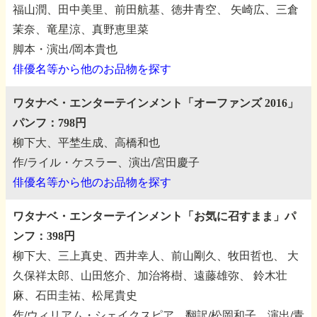
福山潤、田中美里、前田航基、徳井青空、
矢崎広、三倉
茉奈、竜星涼、真野恵里菜
脚本・演出/岡本貴也
俳優名等から他のお品物を探す
ワタナベ・エンターテインメント「オーファンズ 2016」
パンフ：798円
柳下大、平埜生成、高橋和也
作/ライル・ケスラー、演出/宮田慶子
俳優名等から他のお品物を探す
ワタナベ・エンターテインメント「お気に召すまま」パ
ンフ：398円
柳下大、三上真史、西井幸人、前山剛久、牧田哲也、
大
久保祥太郎、山田悠介、加治将樹、遠藤雄弥、
鈴木壮
麻、石田圭祐、松尾貴史
作/ウィリアム・シェイクスピア、翻訳/松岡和子、演出/青