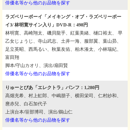
俳優名等から他のお品物を探す
ラズベリーボーイ「メイキング・オブ・ラズベリーボー
イ3/
林明寛サイン入り」DVD-R：498円
林明寛、高崎翔太、磯貝龍乎、紅葉美緒、樋口裕太、
早
乙女じょうじ、寺山武志、土井一海、服部翼、葉山昴、
足立英昭、西馬るい、秋葉友佑、柏木湊太、小林瑞紀、
富田翔
脚本/守山カオリ、演出/扇田賢
俳優名等から他のお品物を探す
りゅーとぴあ「エレクトラ」パンフ：1,280円
高畑充希、村上虹郎、中嶋朋子、横田栄司、仁村紗和、
麿赤兒、白石加代子
上演台本/笹部博司、演出/鵜山仁
俳優名等から他のお品物を探す