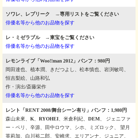
ソワレ、レプリーク →専用リストをご覧ください
俳優名等から他のお品物を探す
レ・ミゼラブル →東宝をご覧ください
俳優名等から他のお品物を探す
レモンライブ「Woo!!man 2012」パンフ：980円
岡田達也、植本潤、きだつよし、松本慎也、岩渕敏司、
恒吉梨絵、山路和弘
作・演出/斎藤栄作
俳優名等から他のお品物を探す
レント「RENT 2008/舞台シーン有り」パンフ：1,980円
森山未來、K、RYOHEI、米倉利紀、DEM、
ジェニファ
ー・ペリ、辛源、田中ロウマ、シホ、ミズロック、
望月
英莉加、白川裕二郎、安崎求、エリアンナ、ジュニア、