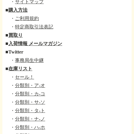
・
サイトマップ
■
購入方法
・
ご利用規約
・
特定商取引法表記
■
買取り
■
入荷情報 メールマガジン
■
Twitter
・
事務局生中継
■
在庫リスト
・
セール！
・
分類別・ア-オ
・
分類別・カ-コ
・
分類別・サ-ソ
・
分類別・タ-ト
・
分類別・ナ-ノ
・
分類別・ハ-ホ