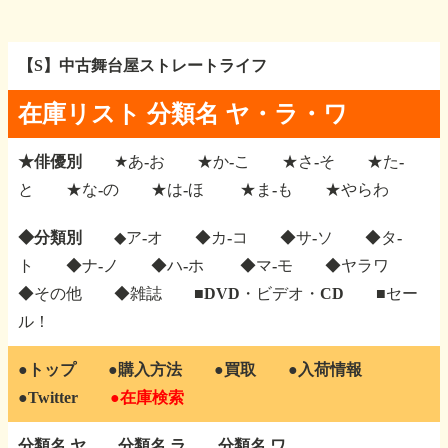
【S】中古舞台屋ストレートライフ
在庫リスト 分類名 ヤ・ラ・ワ
★俳優別
★あ-お
★か-こ
★さ-そ
★た-
と
★な-の
★は-ほ
★ま-も
★やらわ
◆分類別
◆ア-オ
◆カ-コ
◆サ-ソ
◆タ-
ト
◆ナ-ノ
◆ハ-ホ
◆マ-モ
◆ヤラワ
◆その他
◆雑誌
■DVD・ビデオ・CD
■セー
ル！
●トップ
●購入方法
●買取
●入荷情報
●Twitter
●在庫検索
分類名 ヤ
分類名 ラ
分類名 ワ