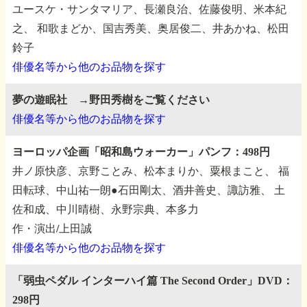
ユースケ・サンタマリア、長瀬良治、佐藤俊明、米本紀
之、
和歌まどか、国吉秀美、奥居俊二、井あかね、松田
鈴子
俳優名等から他のお品物を探す
夢の遊眠社 →野田秀樹をご覧ください
俳優名等から他のお品物を探す
ヨーロッパ企画「昭和島ウォーカー」パンフ：498円
井ノ原快彦、京野ことみ、松本まりか、粟根まこと、
福
田転球、中山祐一朗●石田剛太、酒井善史、諏訪雅、
土
佐和成、中川晴樹、永野宗典、本多力
作・演出/上田誠
俳優名等から他のお品物を探す
「弱虫ペダル インターハイ篇 The Second Order」DVD：
298円