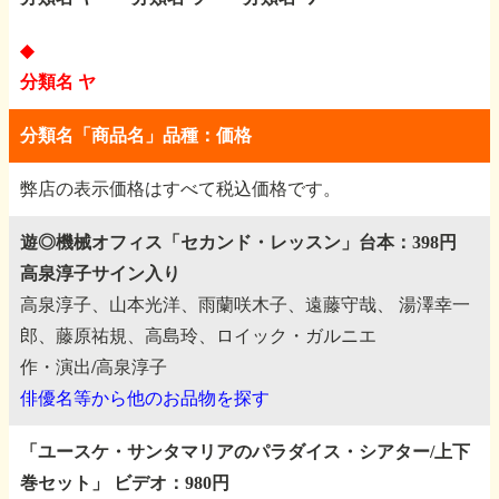
◆
分類名 ヤ
分類名「商品名」品種：価格
弊店の表示価格はすべて税込価格です。
遊◎機械オフィス「セカンド・レッスン」台本：398円
高泉淳子サイン入り
高泉淳子、山本光洋、雨蘭咲木子、遠藤守哉、
湯澤幸一
郎、藤原祐規、高島玲、ロイック・ガルニエ
作・演出/高泉淳子
俳優名等から他のお品物を探す
「ユースケ・サンタマリアのパラダイス・シアター/上下
巻セット」
ビデオ：980円