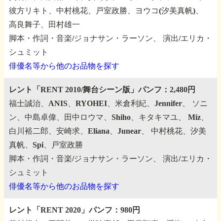
彼方リキト、中村桃花、戸室政勝、ヨウコ(汐美真帆)、
高良舞子、田村雄一
脚本・作詞・音楽/ジョナサン・ラーソン、
演出/エリカ・
シュミット
俳優名等から他のお品物を探す
レント「RENT 2010/舞台シーン版」パンフ：2,480円
福士誠治、ANIS、RYOHEI、米倉利紀、Jennifer、
ソニ
ン、中島卓偉、田中ロウマ、Shiho、キタキマユ、
Miz、
白川裕二郎、安崎求、Eliana、Junear、
中村桃花、汐美
真帆、Spi、戸室政勝
脚本・作詞・音楽/ジョナサン・ラーソン、
演出/エリカ・
シュミット
俳優名等から他のお品物を探す
レント「RENT 2020」パンフ：980円