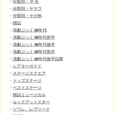
・
分類別・マ-モ
・
分類別・ヤラワ
・
分類別・その他
・
雑誌
・
演劇ぶっく 80年代
・
演劇ぶっく 90年代前半
・
演劇ぶっく 90年代後半
・
演劇ぶっく 00年代前半
・
演劇ぶっく 00年代後半以降
・
シアターガイド
・
ステージスクエア
・
トップステージ
・
ベストステージ
・
雑誌ミュージカル
・
ルックアットスター
・
ソワレ、レプリーク