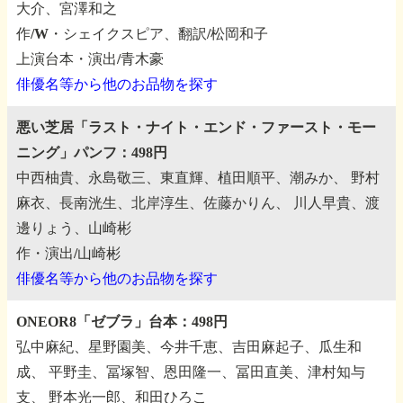
大介、宮澤和之
作/W・シェイクスピア、翻訳/松岡和子
上演台本・演出/青木豪
俳優名等から他のお品物を探す
悪い芝居「ラスト・ナイト・エンド・ファースト・モー
ニング」パンフ：498円
中西柚貴、永島敬三、東直輝、植田順平、潮みか、
野村
麻衣、長南洸生、北岸淳生、佐藤かりん、
川人早貴、渡
邊りょう、山崎彬
作・演出/山崎彬
俳優名等から他のお品物を探す
ONEOR8「ゼブラ」台本：498円
弘中麻紀、星野園美、今井千恵、吉田麻起子、瓜生和
成、
平野圭、冨塚智、恩田隆一、冨田直美、津村知与
支、
野本光一郎、和田ひろこ