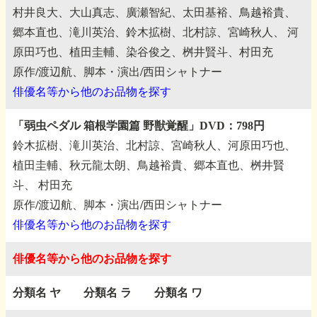
村井良大、大山真志、廣瀬智紀、太田基裕、鳥越裕貴、
郷本直也、滝川英治、鈴木拡樹、北村諒、宮崎秋人、
河
原田巧也、植田圭輔、染谷俊之、桝井賢斗、村田充
原作/渡辺航、脚本・演出/西田シャトナー
俳優名等から他のお品物を探す
「弱虫ペダル 箱根学園篇 野獣覚醒」DVD：798円
鈴木拡樹、滝川英治、北村諒、宮崎秋人、河原田巧也、
植田圭輔、秋元龍太朗、鳥越裕貴、郷本直也、桝井賢
斗、
村田充
原作/渡辺航、脚本・演出/西田シャトナー
俳優名等から他のお品物を探す
俳優名等から他のお品物を探す
分類名 ヤ
分類名 ラ
分類名 ワ