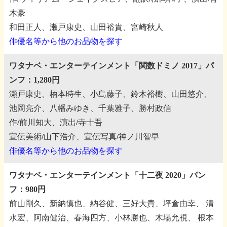
木豪
和田正人、瀬戸康史、山田裕貴、宮崎秋人
俳優名等から他のお品物を探す
ワタナベ・エンターテインメント「関数ドミノ 2017」パ
ンフ：1,280円
瀬戸康史、柄本時生、小島藤子、鈴木裕樹、山田悠介、
池岡亮介、八幡みゆき、千葉雅子、勝村政信
作/前川知大、演出/寺十吾
宣伝美術/山下浩介、宣伝写真/神ノ川智早
俳優名等から他のお品物を探す
ワタナベ・エンターテインメント「十二夜 2020」パン
フ：980円
前山剛久、新納慎也、納谷健、三好大貴、坪倉由幸、
清
水宏、阿南健治、春海四方、小林勝也、木場允視、
根本