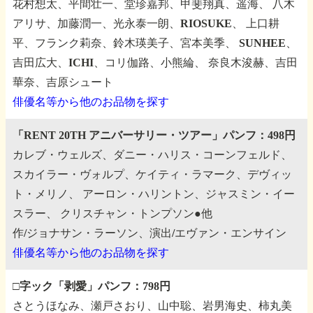
花村想太、平間壮一、堂珍嘉邦、甲斐翔真、遥海、
八木
アリサ、加藤潤一、光永泰一朗、RIOSUKE、
上口耕
平、フランク莉奈、鈴木瑛美子、宮本美季、
SUNHEE、
吉田広大、ICHI、コリ伽路、小熊綸、
奈良木浚赫、吉田
華奈、吉原シュート
俳優名等から他のお品物を探す
「RENT 20TH アニバーサリー・ツアー」パンフ：498円
カレブ・ウェルズ、ダニー・ハリス・コーンフェルド、
スカイラー・ヴォルプ、ケイティ・ラマーク、デヴィッ
ト・メリノ、
アーロン・ハリントン、ジャスミン・イー
スラー、
クリスチャン・トンプソン●他
作/ジョナサン・ラーソン、演出/エヴァン・エンサイン
俳優名等から他のお品物を探す
□字ック「剥愛」パンフ：798円
さとうほなみ、瀬戸さおり、山中聡、岩男海史、柿丸美