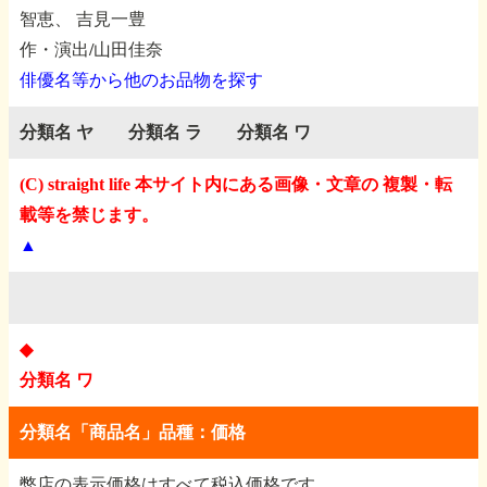
智恵、
吉見一豊
作・演出/山田佳奈
俳優名等から他のお品物を探す
分類名 ヤ
分類名 ラ
分類名 ワ
(C) straight life 本サイト内にある画像・文章の 複製・転
載等を禁じます。
▲
◆
分類名 ワ
分類名「商品名」品種：価格
弊店の表示価格はすべて税込価格です。