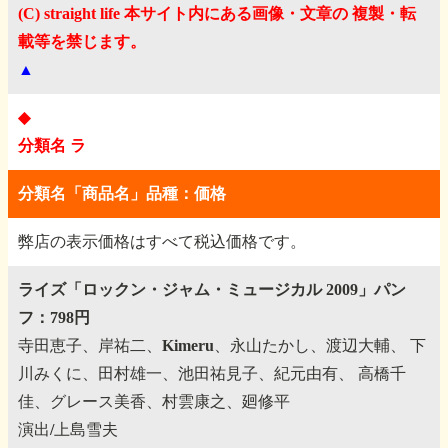
(C) straight life 本サイト内にある画像・文章の 複製・転
載等を禁じます。
▲
◆
分類名 ラ
分類名「商品名」品種：価格
弊店の表示価格はすべて税込価格です。
ライズ「ロックン・ジャム・ミュージカル 2009」パン
フ：798円
寺田恵子、岸祐二、Kimeru、永山たかし、渡辺大輔、
下
川みくに、田村雄一、池田祐見子、紀元由有、
高橋千
佳、グレース美香、村雲康之、廻修平
演出/上島雪夫