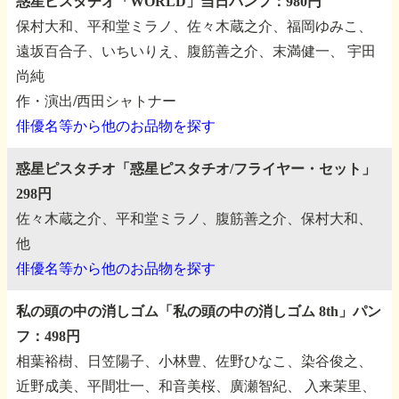
惑星ピスタチオ「WORLD」当日パンフ：980円
保村大和、平和堂ミラノ、佐々木蔵之介、福岡ゆみこ、
遠坂百合子、いちいりえ、腹筋善之介、末満健一、
宇田
尚純
作・演出/西田シャトナー
俳優名等から他のお品物を探す
惑星ピスタチオ「惑星ピスタチオ/フライヤー・セット」
298円
佐々木蔵之介、平和堂ミラノ、腹筋善之介、保村大和、
他
俳優名等から他のお品物を探す
私の頭の中の消しゴム「私の頭の中の消しゴム 8th」パン
フ：498円
相葉裕樹、日笠陽子、小林豊、佐野ひなこ、染谷俊之、
近野成美、平間壮一、和音美桜、廣瀬智紀、
入来茉里、