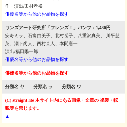
作・演出/田村孝裕
俳優名等から他のお品物を探す
ワンズアート研究所「フレンズ！」パンフ：1,480円
安寿ミラ、石富由美子、北村岳子、八重沢真美、
川平慈
英、瀬下尚人、西村直人、本間憲一
演出/福田陽一郎
俳優名等から他のお品物を探す
俳優名等から他のお品物を探す
分類名 ヤ
分類名 ラ
分類名 ワ
(C) straight life 本サイト内にある画像・文章の 複製・転
載等を禁じます。
▲