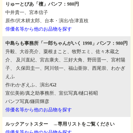
りゅーとぴあ「檀」パンフ：980円
中井貴一、宮本信子
原作/沢木耕太郎、台本・演出/合津直枝
俳優名等から他のお品物を探す
中島らも事務所「一郎ちゃんがいく 1998」パンフ：980円
升毅、大谷亮介、粟根まこと、牧野エミ、佐々木蔵之
介、
及川直紀、宮吉康夫、三好大角、野田晋一、宮村陽
子、
久保田圭一、阿川領一、福山亜弥、西尾崇、わかぎ
えふ
作/わかぎえふ、演出/G2
宣伝美術/真之助事務所、宣伝写真/樋口裕昭
パンフ写真/鎌田輝彦
俳優名等から他のお品物を探す
ルックアットスター →専用リストをご覧ください
俳優名等から他のお品物を探す