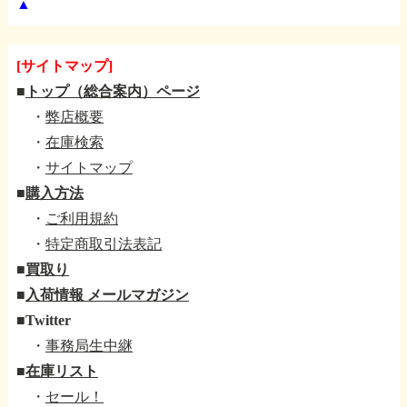
▲
[サイトマップ]
■
トップ（総合案内）ページ
・
弊店概要
・
在庫検索
・
サイトマップ
■
購入方法
・
ご利用規約
・
特定商取引法表記
■
買取り
■
入荷情報 メールマガジン
■
Twitter
・
事務局生中継
■
在庫リスト
・
セール！