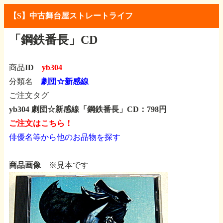
【S】中古舞台屋ストレートライフ
「鋼鉄番長」CD
商品ID
yb304
分類名
劇団☆新感線
ご注文タグ
yb304 劇団☆新感線「鋼鉄番長」CD：798円
ご注文はこちら！
俳優名等から他のお品物を探す
商品画像
※見本です