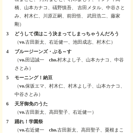
橋、山本カナコ、礒野慎吾、
吉田メタル、中谷さと
み、村木仁、川原正嗣、前田悟、
武田浩二、藤家
剛）
3
どうして僕はこう決まってしまっちゃうんだろう
（vo.古田新太、右近健一、池田成志、村木仁）
4
ブルージーンズ・ぶる～す
（vo.田辺誠一 cho.村木よし子、山本カナコ、中谷
さとみ）
5
モーニング！納豆
（vo.保坂エマ、村木仁、村木よし子、山本カナコ、
中谷さとみ）
6
天牙御免のうた
（vo.古田新太、高田聖子、右近健一）
7
踊れ！学園祭
（vo.右近健一 cho.古田新太、高田聖子、粟根まこ