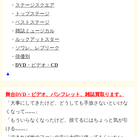
・
ステージスクエア
・
トップステージ
・
ベストステージ
・
雑誌ミュージカル
・
ルックアットスター
・
ソワレ、レプリーク
・
俳優別
・
DVD・ビデオ・CD
▲
舞台DVD・ビデオ、パンフレット、雑誌買取ります。
「大事にしてきたけど、どうしても手放さないといけな
くなって……」
「もういらなくなったけど、捨てるにはちょっと気が引
ける……」