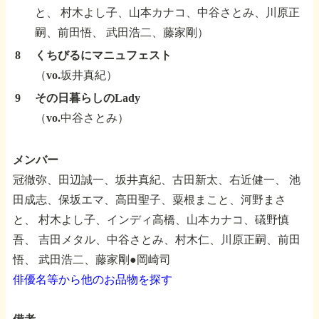
と、
村木よし子、山本カナコ、中谷さとみ、川原正
嗣、前田悟、
武田浩二、藤家剛）
8
くちびるにマニュフェスト
（vo.坂井真紀）
9
その日暮らしのLady
（vo.中谷さとみ）
メンバー
冠徹弥、田辺誠一、坂井真紀、古田新太、右近健一、
池
田成志、保坂エマ、高田聖子、粟根まこと、河野まさ
と、
村木よし子、インディ高橋、山本カナコ、礒野慎
吾、
吉田メタル、中谷さとみ、村木仁、川原正嗣、前田
悟、
武田浩二、藤家剛●岡崎司
俳優名等から他のお品物を探す