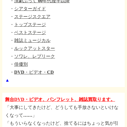
・
演劇ぶっく 00年代後半以降
・
シアターガイド
・
ステージスクエア
・
トップステージ
・
ベストステージ
・
雑誌ミュージカル
・
ルックアットスター
・
ソワレ、レプリーク
・
俳優別
・
DVD・ビデオ・CD
▲
舞台DVD・ビデオ、パンフレット、雑誌買取ります。
「大事にしてきたけど、どうしても手放さないといけな
くなって……」
「もういらなくなったけど、捨てるにはちょっと気が引