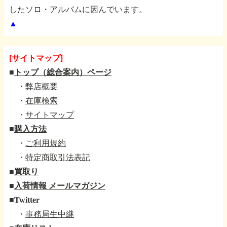
したソロ・アルバムに因んでいます。
▲
[サイトマップ]
■
トップ（総合案内）ページ
・
弊店概要
・
在庫検索
・
サイトマップ
■
購入方法
・
ご利用規約
・
特定商取引法表記
■
買取り
■
入荷情報 メールマガジン
■
Twitter
・
事務局生中継