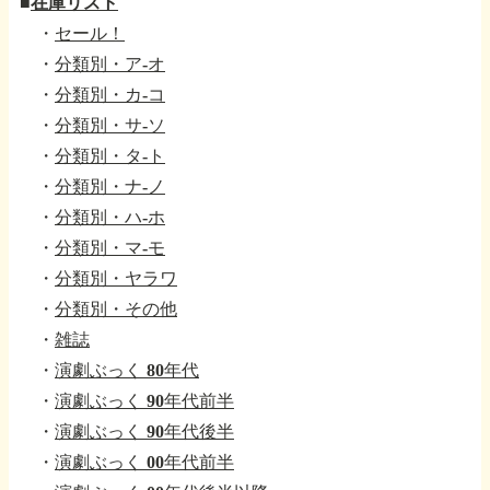
■
在庫リスト
・
セール！
・
分類別・ア-オ
・
分類別・カ-コ
・
分類別・サ-ソ
・
分類別・タ-ト
・
分類別・ナ-ノ
・
分類別・ハ-ホ
・
分類別・マ-モ
・
分類別・ヤラワ
・
分類別・その他
・
雑誌
・
演劇ぶっく 80年代
・
演劇ぶっく 90年代前半
・
演劇ぶっく 90年代後半
・
演劇ぶっく 00年代前半