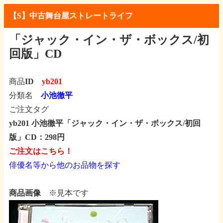
【S】中古舞台屋ストレートライフ
「ジャック・イン・ザ・ボックス/初
回版」CD
商品ID
yb201
分類名
小池徹平
ご注文タグ
yb201 小池徹平「ジャック・イン・ザ・ボックス/初回
版」CD：298円
ご注文はこちら！
俳優名等から他のお品物を探す
商品画像
※見本です