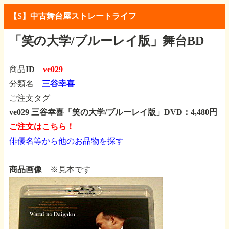
【S】中古舞台屋ストレートライフ
「笑の大学/ブルーレイ版」舞台BD
商品ID
ve029
分類名
三谷幸喜
ご注文タグ
ve029 三谷幸喜「笑の大学/ブルーレイ版」DVD：4,480円
ご注文はこちら！
俳優名等から他のお品物を探す
商品画像
※見本です