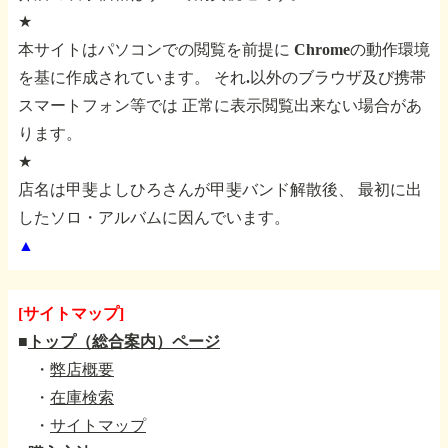
★
本サイトはパソコンでの閲覧を前提に
Chromeの動作環境
を基に作成されています。
それ.以外のブラウザ及び携帯
スマートフォン等では
正常に表示閲覧出来ない場合があ
ります。
★
店名は甲斐よしひろさんが甲斐バンド解散後、
最初に出
したソロ・アルバムに因んでいます。
▲
[サイトマップ]
■
トップ（総合案内）ページ
・
弊店概要
・
在庫検索
・
サイトマップ