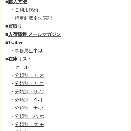
■
購入方法
・
ご利用規約
・
特定商取引法表記
■
買取り
■
入荷情報 メールマガジン
■
Twitter
・
事務局生中継
■
在庫リスト
・
セール！
・
分類別・ア-オ
・
分類別・カ-コ
・
分類別・サ-ソ
・
分類別・タ-ト
・
分類別・ナ-ノ
・
分類別・ハ-ホ
・
分類別・マ-モ