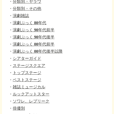
・
分類別・ヤラワ
・
分類別・その他
・
演劇雑誌
・
演劇ぶっく 80年代
・
演劇ぶっく 90年代前半
・
演劇ぶっく 90年代後半
・
演劇ぶっく 00年代前半
・
演劇ぶっく 00年代後半以降
・
シアターガイド
・
ステージスクエア
・
トップステージ
・
ベストステージ
・
雑誌ミュージカル
・
ルックアットスター
・
ソワレ、レプリーク
・
俳優別