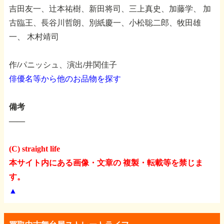
吉田友一、辻本祐樹、新田将司、三上真史、加藤学、
加
古臨王、長谷川哲朗、別紙慶一、小松聡二郎、牧田雄
一、
木村靖司
作/パニッシュ、演出/井関佳子
俳優名等から他のお品物を探す
備考
――
(C) straight life
本サイト内にある画像・文章の 複製・転載等を禁じま
す。
▲