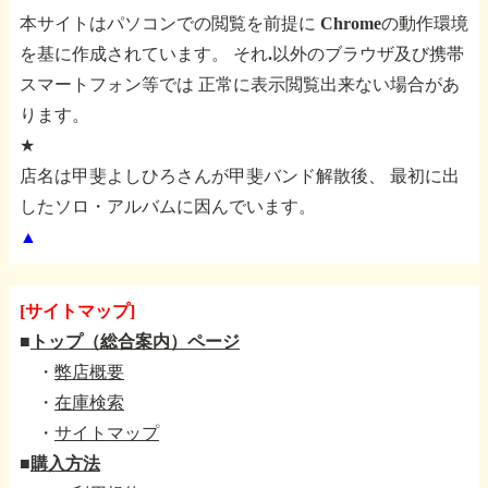
本サイトはパソコンでの閲覧を前提に
Chromeの動作環境
を基に作成されています。
それ.以外のブラウザ及び携帯
スマートフォン等では
正常に表示閲覧出来ない場合があ
ります。
★
店名は甲斐よしひろさんが甲斐バンド解散後、
最初に出
したソロ・アルバムに因んでいます。
▲
[サイトマップ]
■
トップ（総合案内）ページ
・
弊店概要
・
在庫検索
・
サイトマップ
■
購入方法