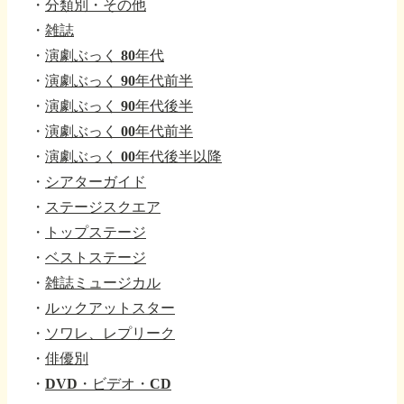
・
分類別・その他
・
雑誌
・
演劇ぶっく 80年代
・
演劇ぶっく 90年代前半
・
演劇ぶっく 90年代後半
・
演劇ぶっく 00年代前半
・
演劇ぶっく 00年代後半以降
・
シアターガイド
・
ステージスクエア
・
トップステージ
・
ベストステージ
・
雑誌ミュージカル
・
ルックアットスター
・
ソワレ、レプリーク
・
俳優別
・
DVD・ビデオ・CD