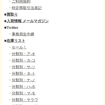
・
ご利用規約
・
特定商取引法表記
■
買取り
■
入荷情報 メールマガジン
■
Twitter
・
事務局生中継
■
在庫リスト
・
セール！
・
分類別・ア-オ
・
分類別・カ-コ
・
分類別・サ-ソ
・
分類別・タ-ト
・
分類別・ナ-ノ
・
分類別・ハ-ホ
・
分類別・マ-モ
・
分類別・ヤラワ