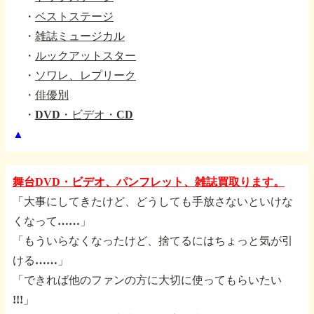
・
ベストステージ
・
雑誌ミュージカル
・
ルックアットスター
・
ソワレ、レプリーク
・
俳優別
・
DVD・ビデオ・CD
▲
舞台DVD・ビデオ、パンフレット、雑誌買取ります。
「大事にしてきたけど、どうしても手放さないといけな
くなって……」
「もういらなくなったけど、捨てるにはちょっと気が引
ける……」
「できれば他のファンの方に大切に使ってもらいたい
!!!」