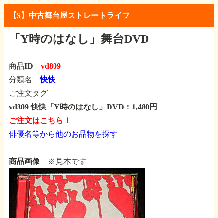
【S】中古舞台屋ストレートライフ
「Y時のはなし」舞台DVD
商品ID
vd809
分類名
快快
ご注文タグ
vd809 快快「Y時のはなし」DVD：1,480円
ご注文はこちら！
俳優名等から他のお品物を探す
商品画像
※見本です