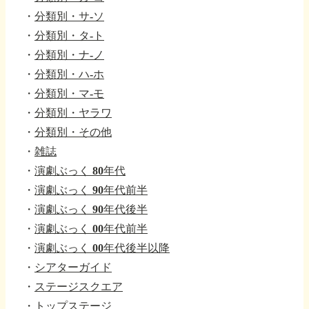
・
分類別・サ-ソ
・
分類別・タ-ト
・
分類別・ナ-ノ
・
分類別・ハ-ホ
・
分類別・マ-モ
・
分類別・ヤラワ
・
分類別・その他
・
雑誌
・
演劇ぶっく 80年代
・
演劇ぶっく 90年代前半
・
演劇ぶっく 90年代後半
・
演劇ぶっく 00年代前半
・
演劇ぶっく 00年代後半以降
・
シアターガイド
・
ステージスクエア
・
トップステージ