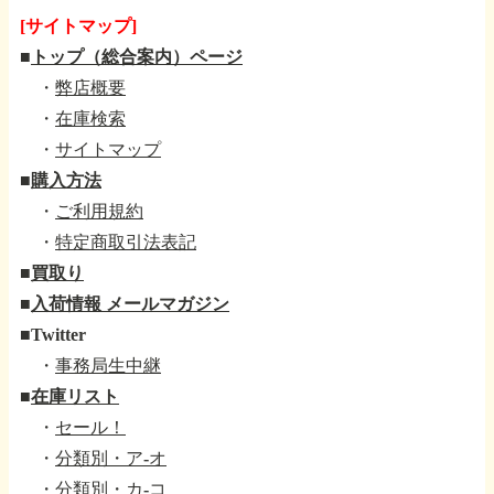
[サイトマップ]
■
トップ（総合案内）ページ
・
弊店概要
・
在庫検索
・
サイトマップ
■
購入方法
・
ご利用規約
・
特定商取引法表記
■
買取り
■
入荷情報 メールマガジン
■
Twitter
・
事務局生中継
■
在庫リスト
・
セール！
・
分類別・ア-オ
・
分類別・カ-コ