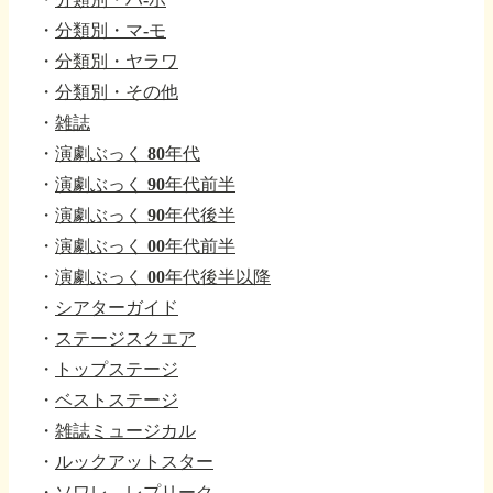
・
分類別・マ-モ
・
分類別・ヤラワ
・
分類別・その他
・
雑誌
・
演劇ぶっく 80年代
・
演劇ぶっく 90年代前半
・
演劇ぶっく 90年代後半
・
演劇ぶっく 00年代前半
・
演劇ぶっく 00年代後半以降
・
シアターガイド
・
ステージスクエア
・
トップステージ
・
ベストステージ
・
雑誌ミュージカル
・
ルックアットスター
・
ソワレ、レプリーク