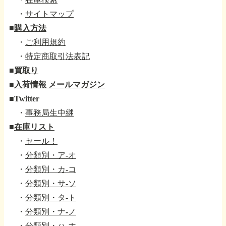
・
サイトマップ
■
購入方法
・
ご利用規約
・
特定商取引法表記
■
買取り
■
入荷情報 メールマガジン
■
Twitter
・
事務局生中継
■
在庫リスト
・
セール！
・
分類別・ア-オ
・
分類別・カ-コ
・
分類別・サ-ソ
・
分類別・タ-ト
・
分類別・ナ-ノ
・
分類別・ハ-ホ