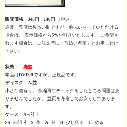
販売価格 348円→148円
（税込）
通常、弊店は後払い制ですが、前払いをしていただける
場合は、
表示価格から5%お引きいたします。
ご希望さ
れます場合は、ご注文時に「前払い希望」とお申し付け
下さい。
状態
廃盤
本品はDVD-Rですが、正規品です。
ディスク A/並
小さな傷有り。
全編再生チェックをしたところ問題はあ
りませんでしたが、
盤質を考慮してお安くしてありま
す。
ケース A+/並上
SS=未開封 S=良 A=並 B=少し劣る C=劣る