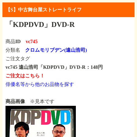
【S】中古舞台屋ストレートライフ
「KDPDVD」DVD-R
商品ID
vc745
分類名
クロムモリブデン(遠山浩司)
ご注文タグ
vc745 遠山浩司「KDPDVD」DVD-R：148円
ご注文はこちら！
俳優名等から他のお品物を探す
商品画像
※見本です