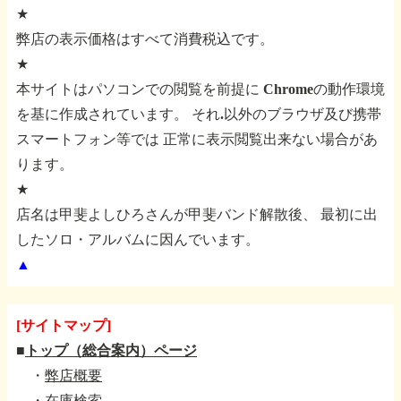
★
弊店の表示価格はすべて消費税込です。
★
本サイトはパソコンでの閲覧を前提に
Chromeの動作環境
を基に作成されています。
それ.以外のブラウザ及び携帯
スマートフォン等では
正常に表示閲覧出来ない場合があ
ります。
★
店名は甲斐よしひろさんが甲斐バンド解散後、
最初に出
したソロ・アルバムに因んでいます。
▲
[サイトマップ]
■
トップ（総合案内）ページ
・
弊店概要
・
在庫検索