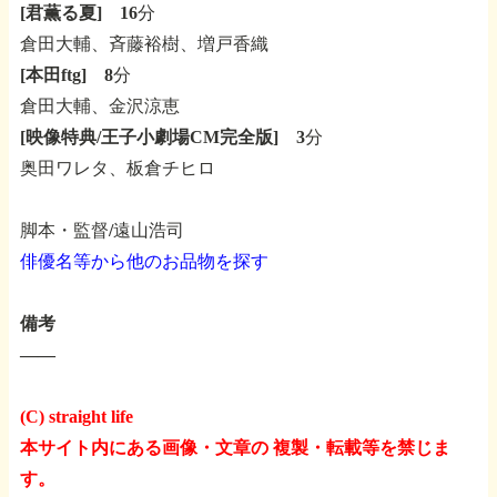
[君薫る夏]
16分
倉田大輔、斉藤裕樹、増戸香織
[本田ftg]
8分
倉田大輔、金沢涼恵
[映像特典/王子小劇場CM完全版]
3分
奥田ワレタ、板倉チヒロ
脚本・監督/遠山浩司
俳優名等から他のお品物を探す
備考
――
(C) straight life
本サイト内にある画像・文章の 複製・転載等を禁じま
す。