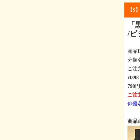
【S
「黒執
/
商品
分
ご注
rt3
798円
ご注
俳優
商品