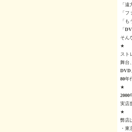
「遠
「フ
「も
「D
そん
★
スト
舞台
DV
80
★
200
実店
★
弊店
・東京