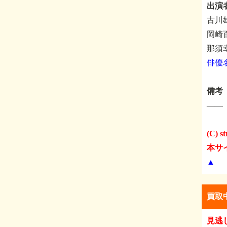
出演
古川
岡崎
那須
俳優
備考
――
(C) st
本サ
▲
買取
見逃