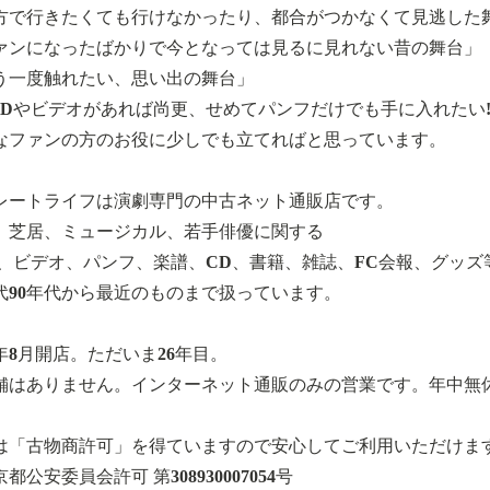
方で行きたくても行けなかったり、都合がつかなくて見逃した
ァンになったばかりで今となっては見るに見れない昔の舞台」
う一度触れたい、思い出の舞台」
VDやビデオがあれば尚更、せめてパンフだけでも手に入れたい
なファンの方のお役に少しでも立てればと思っています。
レートライフは演劇専門の中古ネット通販店です。
、芝居、ミュージカル、若手俳優に関する
D、ビデオ、パンフ、楽譜、CD、書籍、雑誌、FC会報、グッズ
年代90年代から最近のものまで扱っています。
0年8月開店。ただいま26年目。
舗はありません。インターネット通販のみの営業です。年中無
は「古物商許可」を得ていますので安心してご利用いただけま
都公安委員会許可 第308930007054号