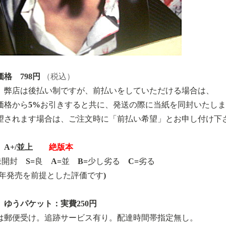
格 798円
（税込）
、弊店は後払い制ですが、前払いをしていただける場合は、
価格から5%お引きすると共に、発送の際に当紙を同封いたし
望されます場合は、ご注文時に「前払い希望」とお申し付け下
A+/並上
絶版本
=未開封 S=良 A=並 B=少し劣る C=劣る
17年発売を前提とした評価です)
 ゆうパケット：実費250円
は郵便受け。追跡サービス有り。配達時間帯指定無し。