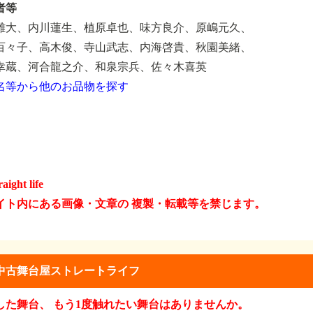
者等
雄大、内川蓮生、植原卓也、味方良介、原嶋元久、
百々子、高木俊、寺山武志、内海啓貴、秋園美緒、
幸蔵、河合龍之介、和泉宗兵、佐々木喜英
名等から他のお品物を探す
raight life
イト内にある画像・文章の 複製・転載等を禁じます。
中古舞台屋ストレートライフ
した舞台、 もう1度触れたい舞台はありませんか。