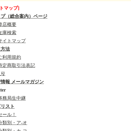
トマップ]
ップ（総合案内）ページ
弊店概要
在庫検索
サイトマップ
入方法
ご利用規約
特定商取引法表記
取り
情報 メールマガジン
ter
事務局生中継
庫リスト
セール！
分類別・ア-オ
分類別・カ-コ