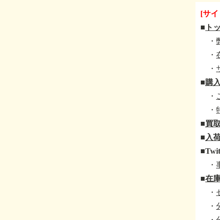
[サイ
■
ト
・
・
・
■
購
・
・
■
買
■
入荷
■
Twit
・
■
在
・
・
・