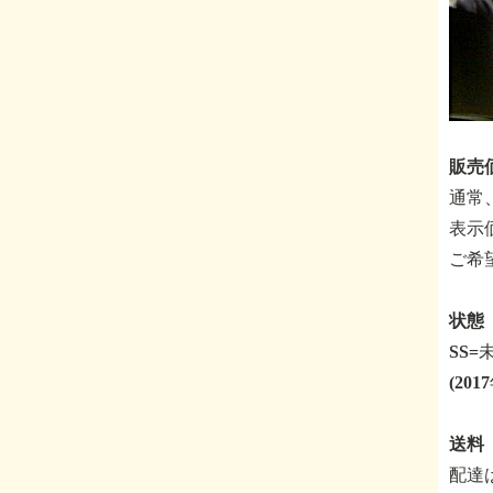
販売価
通常
表示
ご希
状態 
SS
(20
送料
配達