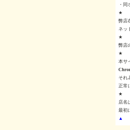
・同
★
弊店
ネッ
★
弊店
★
本サ
Ch
それ
正常
★
店名
最初
▲