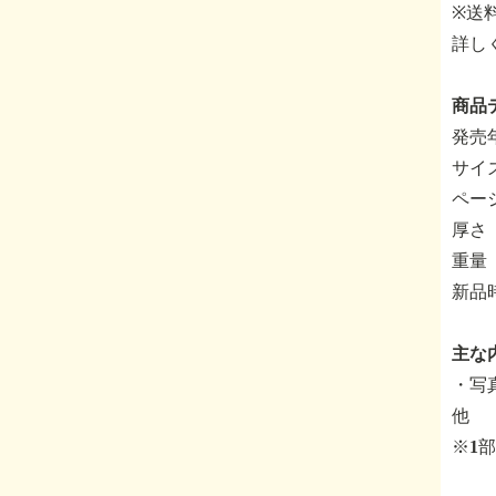
※送
詳し
商品
発売年
サイズ
ページ
厚さ
重量 
新品
主な
・写
他
※1