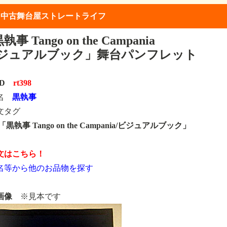
】中古舞台屋ストレートライフ
事 Tango on the Campania
ビジュアルブック」舞台パンフレット
ID
rt398
類名
黒執事
文タグ
98「黒執事 Tango on the Campania/ビジュアルブック」
文はこちら！
名等から他のお品物を探す
画像
※見本です