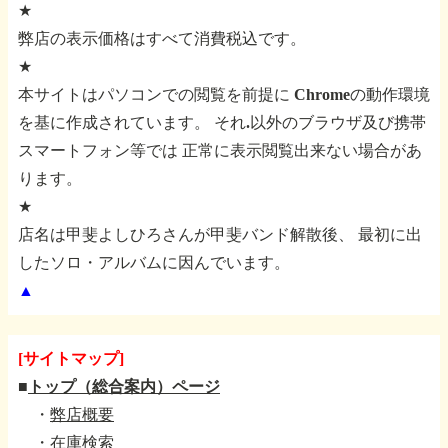
★
弊店の表示価格はすべて消費税込です。
★
本サイトはパソコンでの閲覧を前提に
Chromeの動作環境
を基に作成されています。
それ.以外のブラウザ及び携帯
スマートフォン等では
正常に表示閲覧出来ない場合があ
ります。
★
店名は甲斐よしひろさんが甲斐バンド解散後、
最初に出
したソロ・アルバムに因んでいます。
▲
[サイトマップ]
■
トップ（総合案内）ページ
・
弊店概要
・
在庫検索