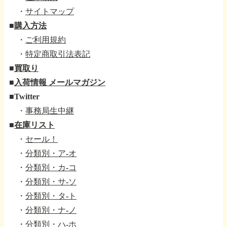
・
サイトマップ
■
購入方法
・
ご利用規約
・
特定商取引法表記
■
買取り
■
入荷情報 メールマガジン
■
Twitter
・
事務局生中継
■
在庫リスト
・
セール！
・
分類別・ア-オ
・
分類別・カ-コ
・
分類別・サ-ソ
・
分類別・タ-ト
・
分類別・ナ-ノ
・
分類別・ハ-ホ