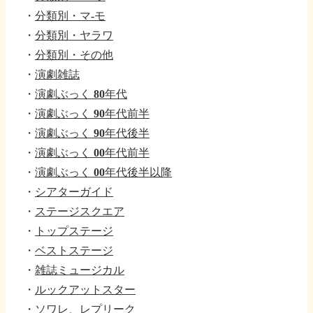
・
分類別・マ-モ
・
分類別・ヤラワ
・
分類別・その他
・
演劇雑誌
・
演劇ぶっく 80年代
・
演劇ぶっく 90年代前半
・
演劇ぶっく 90年代後半
・
演劇ぶっく 00年代前半
・
演劇ぶっく 00年代後半以降
・
シアターガイド
・
ステージスクエア
・
トップステージ
・
ベストステージ
・
雑誌ミュージカル
・
ルックアットスター
・
ソワレ、レプリーク