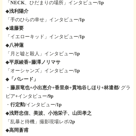
「NECK、ひだまりの場所」インタビュー/1p
◆
浅利陽介
「手のひらの幸せ」インタビュー/1p
◆
遠藤要
「イエローキッド」インタビュー/1p
◆
八神蓮
「月と嘘と殺人」インタビュー/1p
◆
平原綾香+藤澤ノリマサ
「オーシャンズ」インタビュー/1p
◆
「パレード」
・
藤原竜也+小出恵介+香里奈+貫地谷しほり+林遣都
/
グラ
ビア+インタビュー/9p
・
行定勲
/インタビュー/1p
◆
浅野忠信、美波、小池栄子、山田孝之
「乱暴と待機」撮影現場レポ/2p
◆
高岡蒼甫