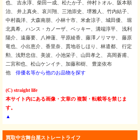
也、
吉永淳、柴田一成、松たか子、仲村トオル、阪本順
治、
井上真央、哀川翔、三池崇史、堺雅人、竹内結子、
中村義洋、大森南朋、小林十市、米倉涼子、城田優、
堀
北真希、ハンス・カノーザ、ベッキー、溝端淳平、
浅利
陽介、遠藤要、八神蓮、平原綾香、藤澤ノリマサ、
藤原
竜也、小出恵介、香里奈、貫地谷しほり、林遣都、
行定
勲、浅野忠信、美波、小池栄子、山田孝之、
高岡蒼甫、
二宮和也、松山ケンイチ、加藤和樹、
豊楽依布
他
俳優名等から他のお品物を探す
(C) straight life
本サイト内にある画像・文章の 複製・転載等を禁じま
す。
▲
買取中古舞台屋ストレートライフ