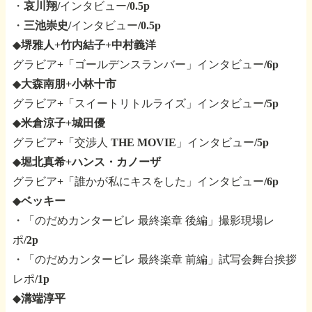
・
哀川翔
/インタビュー/0.5p
・
三池崇史
/インタビュー/0.5p
◆
堺雅人+竹内結子+中村義洋
グラビア+「ゴールデンスランバー」インタビュー/6p
◆
大森南朋+小林十市
グラビア+「スイートリトルライズ」インタビュー/5p
◆
米倉涼子+城田優
グラビア+「交渉人 THE MOVIE」インタビュー/5p
◆
堀北真希+ハンス・カノーザ
グラビア+「誰かが私にキスをした」インタビュー/6p
◆
ベッキー
・「のだめカンタービレ 最終楽章 後編」撮影現場レ
ポ/2p
・「のだめカンタービレ 最終楽章 前編」試写会舞台挨拶
レポ/1p
◆
溝端淳平