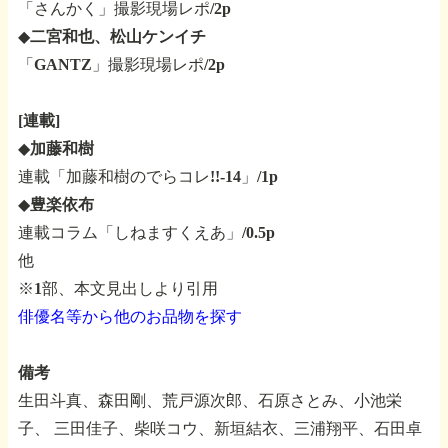
「さんかく」撮影現場レポ/2p
◆
二宮和也、松山ケンイチ
「GANTZ」撮影現場レポ/2p
[連載]
◆
加藤和樹
連載「加藤和樹のでらコレ!!-14」/1p
◆
豊楽依布
連載コラム「しねますくえあ」/0.5p
他
※1部、本文見出しより引用
俳優名等から他のお品物を探す
備考
生田斗真、森田剛、荒戸源次郎、石原さとみ、小池栄
子、
三田佳子、柴咲コウ、新垣結衣、三浦翔平、石田卓