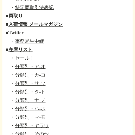
・
特定商取引法表記
■
買取り
■
入荷情報 メールマガジン
■
Twitter
・
事務局生中継
■
在庫リスト
・
セール！
・
分類別・ア-オ
・
分類別・カ-コ
・
分類別・サ-ソ
・
分類別・タ-ト
・
分類別・ナ-ノ
・
分類別・ハ-ホ
・
分類別・マ-モ
・
分類別・ヤラワ
・
分類別・その他