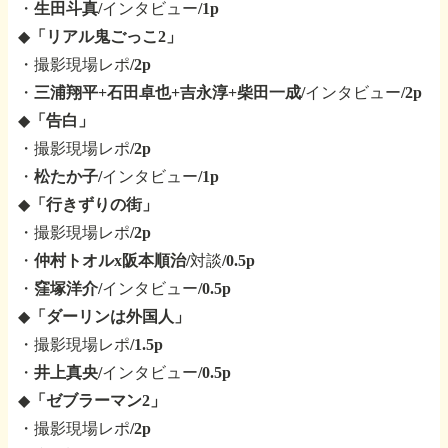
・
生田斗真
/インタビュー/1p
◆
「リアル鬼ごっこ2」
・撮影現場レポ/2p
・
三浦翔平+石田卓也+吉永淳+柴田一成
/インタビュー/2p
◆
「告白」
・撮影現場レポ/2p
・
松たか子
/インタビュー/1p
◆
「行きずりの街」
・撮影現場レポ/2p
・
仲村トオルx阪本順治
/対談/0.5p
・
窪塚洋介
/インタビュー/0.5p
◆
「ダーリンは外国人」
・撮影現場レポ/1.5p
・
井上真央
/インタビュー/0.5p
◆
「ゼブラーマン2」
・撮影現場レポ/2p