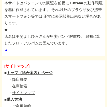
本サイトはパソコンでの閲覧を前提に
Chromeの動作環境
を基に作成されています。
それ.以外のブラウザ及び携帯
スマートフォン等では
正常に表示閲覧出来ない場合があ
ります。
★
店名は甲斐よしひろさんが甲斐バンド解散後、
最初に出
したソロ・アルバムに因んでいます。
▲
[サイトマップ]
■
トップ（総合案内）ページ
・
弊店概要
・
在庫検索
・
サイトマップ
■
購入方法
・
ご利用規約