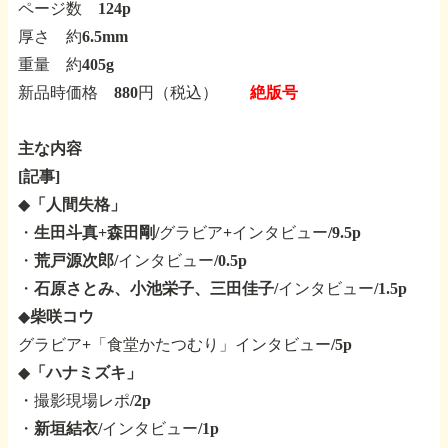
ページ数 124p
厚さ 約6.5mm
重量 約405g
新品時価格 880円（税込）
絶版号
主な内容
[記事]
◆
「人間失格」
・
生田斗真+森田剛
/グラビア+インタビュー/9.5p
・
荒戸源次郎
/インタビュー/0.5p
・
石原さとみ、小池栄子、三田佳子
/インタビュー/1.5p
◆
柴咲コウ
グラビア+「食堂かたつむり」インタビュー/5p
◆
「ハナミズキ」
・撮影現場レポ/2p
・
新垣結衣
/インタビュー/1p