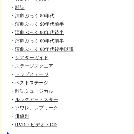
・
雑誌
・
演劇ぶっく 80年代
・
演劇ぶっく 90年代前半
・
演劇ぶっく 90年代後半
・
演劇ぶっく 00年代前半
・
演劇ぶっく 00年代後半以降
・
シアターガイド
・
ステージスクエア
・
トップステージ
・
ベストステージ
・
雑誌ミュージカル
・
ルックアットスター
・
ソワレ、レプリーク
・
俳優別
・
DVD・ビデオ・CD
▲