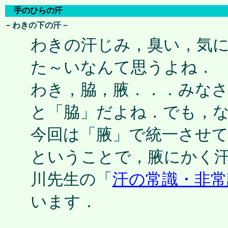
手のひらの汗
－わきの下の汗－
わきの汗じみ，臭い，気
た～いなんて思うよね．
わき，脇，腋．．．みな
と「脇」だよね．でも，
今回は「腋」で統一させ
ということで，腋にかく
川先生の「
汗の常識・非常
います．