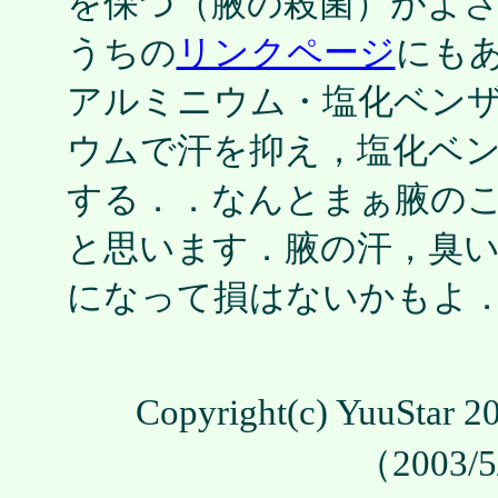
を保つ（腋の殺菌）がよ
うちの
リンクページ
にも
アルミニウム・塩化ベン
ウムで汗を抑え，塩化ベ
する．．なんとまぁ腋の
と思います．腋の汗，臭
になって損はないかもよ
Copyright(c) YuuStar 20
（2003/5