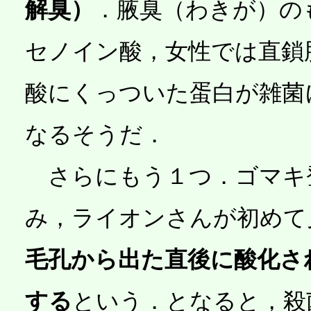
解臭）
．腋臭（わきが）のも
セノイン酸，女性では直鎖
酸にくっついた蛋白が雑菌
なるそうだ．
さらにもう１つ．ゴマキ登
み，ライオンさんが初めて
毛孔から出た直後に酸化さ
する
という．となると，殺