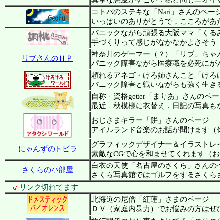
真摯な態度がすごい．私と同じニオイを感じ
コトバのステキな「Nari」さんのページ「
いっぱいのありがとうで，こころがあたたか
パニックながら頑張る大阪ママ「くる
手づくりって感じがなかなかよさそう．夜
神奈川のゲーマー（？）「リブ」ちゃ
リブさんのＨＰ
パニック障害ながら医療職を必死にがんば
頼れるアネゴ・けろ姉さんこと「けろ
パニック障害と戦いながらも強く生きる姿
自称・資格getter「まりあ」さんのペ
最近，秋模様に衣替え．日記の写真もなかな
おじさまキラー「餅」さんのページ
アイルランド音楽のお話が聞けます（
グラフィックデザイナー＆イラストレ
にゃんずのトビラ
素敵なCGで心を和ませてくれます（
白衣の天使「名古屋のさくら」さんの
さくらの小部屋
さくら写真館ではゴルフをするさくら
リンク切れてます
北海道の尼僧「紅蓮」さまのページ
ＤＶ（家庭内暴力）でお悩みの方はぜひ一