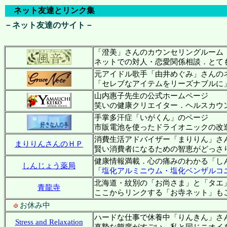
ネット友達とリンク集
－ネット友達のサイト－
「澄美」さんのカウンセリングルーム
ネットでの対人・恋愛関係相談．とても優し
元アイドル歌手「由井めぐみ」さんの
「セレブなアイテムをリーズナブルに」．
山内惠子先生の公式ホームページ
笑いの健康クリエイター．ヘルスカウンセ
手掌多汗症「いがくん」のページ
市販電池を使ったドライオニックの改造が
消費生活アドバイザー「まりりん」さ
まりりんさんのＨＰ
賢い消費者になるための智恵がどっさり？
健康情報満載．心の痛みのわかる「し
しんじょう薬局
「
塩化アルミニウム・塩化ベンザルコ
北海道・紋別の「お尚さま」と「タエ
青龍寺
ここからリンクする「お寺ネット」も
お休み中
ハードな仕事で休養中「りんきん」さ
Stress and Relaxation