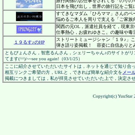
旅行関係のお仕事をされてる「のりの
日本を飛び出し，世界の旅行記をご覧にな
すてきなマダム「ひろママ」さんのペ
悩めるご本人を周りで支える「ご家族
関西の元OL，派遣社員を経て，現東京
仕事熱心，お疲れゆきこ。の趣味や毒
ストリートミュージシャン「１９♪」
１９るす♪のHP
弾き語り姿掲載！ 容姿に自信ありと
ともぴょんさん，智恵るんさん，シェリーちゃん♪のサイトがリ
てます(^^)/~~see you again!（03/1/25）
ここに紹介させていただいたサイトは，ネットを通じて知り合
相互リンクご希望の方，URLと，できれば簡単な紹介文を
メー
掲載につきましては，私が拝見させていただいた上で，決定さ
Copyright(c) YuuStar 