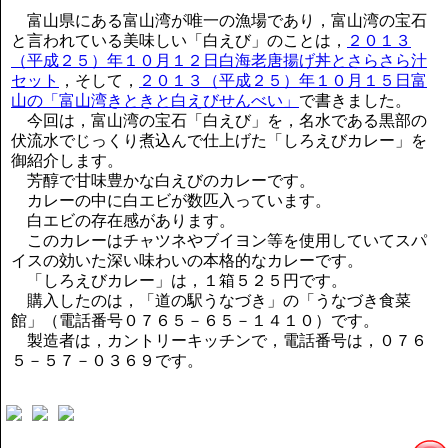
講演のご案内
富山県にある富山湾が唯一の漁場であり，富山湾の宝石
気をつけたい法律のポイント
と言われている美味しい「白えび」のことは，
２０１３
武田正男の独り言
（平成２５）年１０月１２日白海老唐揚げ丼とさらさら汁
セット
，そして，
２０１３（平成２５）年１０月１５日富
山の「富山湾きときと白えびせんべい」
で書きました。
今回は，富山湾の宝石「白えび」を，名水である黒部の
伏流水でじっくり煮込んで仕上げた「しろえびカレー」を
御紹介します。
芳醇で甘味豊かな白えびのカレーです。
カレーの中に白エビが数匹入っています。
白エビの存在感があります。
このカレーはチャツネやブイヨン等を使用していてスパ
イスの効いた深い味わいの本格的なカレーです。
「しろえびカレー」は，１箱５２５円です。
購入したのは，「道の駅うなづき」の「うなづき食菜
館」（電話番号０７６５－６５－１４１０）です。
製造者は，カントリーキッチンで，電話番号は，０７６
５－５７－０３６９です。