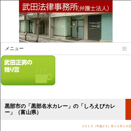
メニュー
Home
所属弁護士
事務所所訓
法律相談案内
弁護士料について
事務所所在地
黒部市の「黒部名水カレー」の「しろえびカレ
リンク集
ー」（富山県）
顧問契約について
２０１３（平成２５）年１０月１６