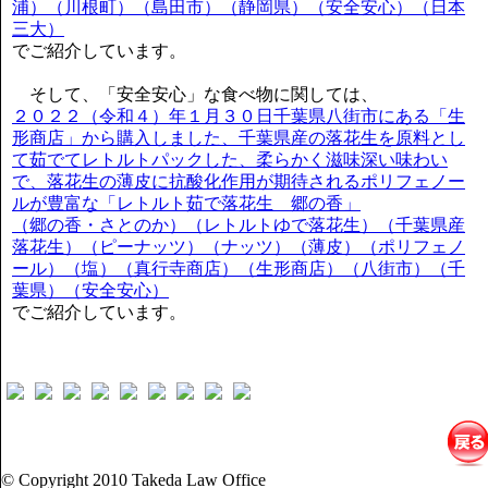
浦）（川根町）（島田市）（静岡県）（安全安心）（日本
三大）
でご紹介しています。
そして、「安全安心」な食べ物に関しては、
２０２２（令和４）年１月３０日千葉県八街市にある「生
形商店」から購入しました、千葉県産の落花生を原料とし
て茹でてレトルトパックした、柔らかく滋味深い味わい
で、落花生の薄皮に抗酸化作用が期待されるポリフェノー
ルが豊富な「レトルト茹で落花生 郷の香」
（郷の香・さとのか）（レトルトゆで落花生）（千葉県産
落花生）（ピーナッツ）（ナッツ）（薄皮）（ポリフェノ
ール）（塩）（真行寺商店）（生形商店）（八街市）（千
葉県）（安全安心）
でご紹介しています。
© Copyright 2010 Takeda Law Office