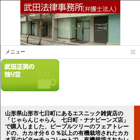
メニュー
Home
所属弁護士
事務所所訓
法律相談案内
弁護士料について
事務所所在地
山形県山形市七日町にあるエスニック雑貨店の
リンク集
「じゃらんじゃらん 七日町・ナナビーンズ店」
で購入しました、ピープルツリーのフェアトレー
顧問契約について
ドの、カカオ分６０％以上の有機栽培されたカカ
オ豆のビターチョコレートで、有機栽培されたレ