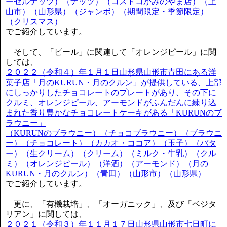
ーゼルナッツ）（ナッツ）（コストコかみのやま店）（上
山市）（山形県）（ジャンボ）（期間限定・季節限定）
（クリスマス）
でご紹介しています。
そして、「ピール」に関連して「オレンジピール」に関
しては、
２０２２（令和４）年１月１日山形県山形市青田にある洋
菓子店「月のKURUN・月のクルン」が提供している、上部
にしっかりしたチョコレートのプレートがあり、その下に
クルミ、オレンジピール、アーモンドがふんだんに練り込
まれた香り豊かなチョコレートケーキがある「KURUNのブ
ラウニー」
（KURUNのブラウニー）（チョコブラウニー）（ブラウニ
ー）（チョコレート）（カカオ・ココア）（玉子）（バタ
ー）（生クリーム）（クリーム）（ミルク・牛乳）（クル
ミ）（オレンジピール）（洋酒）（アーモンド）（月の
KURUN・月のクルン）（青田）（山形市）（山形県）
でご紹介しています。
更に、「有機栽培」、「オーガニック」、及び「ベジタ
リアン」に関しては、
２０２１（令和３）年１１月１７日山形県山形市七日町に