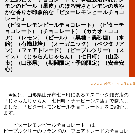
講演のご案内
モンのピール（果皮）のほろ苦さとレモンの爽や
気をつけたい法律のポイント
かな香りが印象的な「ビターレモンピールチョコ
武田正男の独り言
レート」
（ビターレモンピールチョコレート）（ビターチ
ョコレート）（チョコレート）（カカオ・ココ
ア）（レモン）（ピール）（黒糖・黒砂糖）（水
飴）（有機栽培）（オーガニック）（ベジタリア
ン）（フェアトレード）（ピープルツリー）（ス
イス）（じゃらんじゃらん）（七日町）（山形
市）（山形県）（期間限定・季節限定）（安全安
心）
２０２２（令和４）年２月１１
今回は、山形県山形市七日町にあるエスニック雑貨店の
「じゃらんじゃらん 七日町・ナナビーンズ店」で購入し
ました、「ビターレモンピールチョコレート」をご紹介し
ます。
「ビターレモンピールチョコレート」は、
ピープルツリーのブランドの、フェアトレードのチョコレ