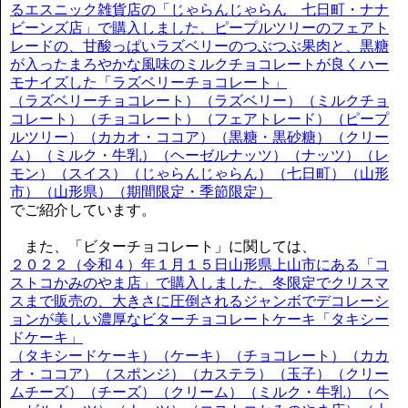
るエスニック雑貨店の「じゃらんじゃらん 七日町・ナナ
ビーンズ店」で購入しました、ピープルツリーのフェアト
レードの、甘酸っぱいラズベリーのつぶつぶ果肉と、黒糖
が入ったまろやかな風味のミルクチョコレートが良くハー
モナイズした「ラズベリーチョコレート」
（ラズベリーチョコレート）（ラズベリー）（ミルクチョ
コレート）（チョコレート）（フェアトレード）（ピープ
ルツリー）（カカオ・ココア）（黒糖・黒砂糖）（クリー
ム）（ミルク・牛乳）（ヘーゼルナッツ）（ナッツ）（レ
モン）（スイス）（じゃらんじゃらん）（七日町）（山形
市）（山形県）（期間限定・季節限定）
でご紹介しています。
また、「ビターチョコレート」に関しては、
２０２２（令和４）年１月１５日山形県上山市にある「コ
ストコかみのやま店」で購入しました、冬限定でクリスマ
スまで販売の、大きさに圧倒されるジャンボでデコレーシ
ョンが美しい濃厚なビターチョコレートケーキ「タキシー
ドケーキ」
（タキシードケーキ）（ケーキ）（チョコレート）（カカ
オ・ココア）（スポンジ）（カステラ）（玉子）（クリー
ムチーズ）（チーズ）（クリーム）（ミルク・牛乳）（ヘ