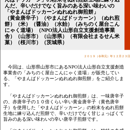
講演のご案内
んだ、辛いだけでなく旨みのある深い味わいの
気をつけたい法律のポイント
「やまんばドッカーンぬれぬれ御煎餅」
武田正男の独り言
（黄金唐辛子）（やまんばドッカーン）（ぬれ煎
餅）（米）（醤油）（水飴）（みちのく屋台こん
にゃく道場）（NPO法人山形自立支援創造事業
舎）（山形市）（山形県）（有限会社まるせん米
菓）（桜川市）（茨城県）
２０１９（令和元）年１２月２３
今回は、山形県山形市にあるNPO法人山形自立支援創造
事業舎の「みちのく屋台こんにゃく道場」が販売してい
る、「やまんばドッカーンぬれぬれ御煎餅」をご紹介しま
す。
「やまんばドッカーンぬれぬれ御煎餅」は、一味唐辛子
の、赤唐辛子の１０倍くらい辛い黄金唐辛子（黄色唐辛
子）を使用した「やまんばドッカーン」の粉末をぬれ煎餅
生地に練り込んだ煎餅で、辛いだけでなく甘じょっぱくて
旨みのある深い味わいの辛い唐辛子煎餅です。