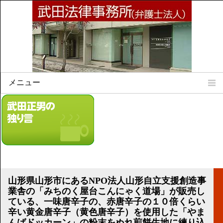
メニュー
Home
所属弁護士
事務所所訓
法律相談案内
弁護士料について
事務所所在地
山形県山形市にあるNPO法人山形自立支援創造事
リンク集
業舎の「みちのく屋台こんにゃく道場」が販売し
ている、一味唐辛子の、赤唐辛子の１０倍くらい
顧問契約について
辛い黄金唐辛子（黄色唐辛子）を使用した「やま
んばドッカーン」の粉末をぬれ煎餅生地に練り込