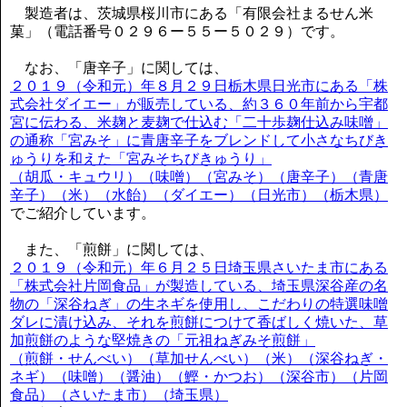
製造者は、茨城県桜川市にある「有限会社まるせん米
菓」（電話番号０２９６ー５５ー５０２９）です。
なお、「唐辛子」に関しては、
２０１９（令和元）年８月２９日栃木県日光市にある「株
式会社ダイエー」が販売している、約３６０年前から宇都
宮に伝わる、米麹と麦麹で仕込む「二十歩麹仕込み味噌」
の通称「宮みそ」に青唐辛子をブレンドして小さなちびき
ゅうりを和えた「宮みそちびきゅうり」
（胡瓜・キュウリ）（味噌）（宮みそ）（唐辛子）（青唐
辛子）（米）（水飴）（ダイエー）（日光市）（栃木県）
でご紹介しています。
また、「煎餅」に関しては、
２０１９（令和元）年６月２５日埼玉県さいたま市にある
「株式会社片岡食品」が製造している、埼玉県深谷産の名
物の「深谷ねぎ」の生ネギを使用し、こだわりの特選味噌
ダレに漬け込み、それを煎餅につけて香ばしく焼いた、草
加煎餅のような堅焼きの「元祖ねぎみそ煎餅」
（煎餅・せんべい）（草加せんべい）（米）（深谷ねぎ・
ネギ）（味噌）（醤油）（鰹・かつお）（深谷市）（片岡
食品）（さいたま市）（埼玉県）