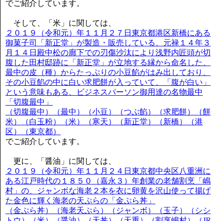
でご紹介しています。
そして、「米」に関しては、
２０１９（令和元）年１１月２７日東京都港区新橋にある
御菓子司「新正堂」が製造・販売している、元禄１４年３
月１４日殿中松の廊下での刃傷沙汰により浅野内匠頭が切
腹した田村邸跡に「新正堂」が立地する縁から命名した、
最中の皮（種）からたっぷりの小豆餡がはみ出しており、
その小豆餡の中に白い求肥餅が入っていて、「腹が白い」
という意味もある、ビジネスパーソン御用達の名物最中
「切腹最中」
（切腹最中）（最中）（小豆）（つぶ餡）（求肥餅）（餅
米）（白玉粉）（米）（寒天）（新正堂）（新橋）（港
区）（東京都）
でご紹介しています。
更に、「醤油」に関しては、
２０１９（令和元）年１１月２４日東京都中央区八重洲に
ある江戸時代の１８５０（嘉永３）年創業の老舗割烹「嶋
村」の、ジャンボな海老２本を衣に卵黄を沢山使って揚げ
た金色に輝く海老の天ぷらの「金ぷら丼」
（金ぷら丼）（海老天ぷら）（ジャンボ）（玉子）（シシ
トウ）（米）（醤油）（天丼）（天重）（割烹嶋村）（JR