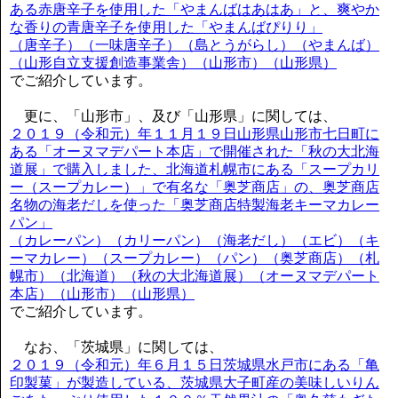
ある赤唐辛子を使用した「やまんばはあはあ」と、爽やか
な香りの青唐辛子を使用した「やまんばぴりり」
（唐辛子）（一味唐辛子）（島とうがらし）（やまんば）
（山形自立支援創造事業舎）（山形市）（山形県）
でご紹介しています。
更に、「山形市」、及び「山形県」に関しては、
２０１９（令和元）年１１月１９日山形県山形市七日町に
ある「オーヌマデパート本店」で開催された「秋の大北海
道展」で購入しました、北海道札幌市にある「スープカリ
ー（スープカレー）」で有名な「奥芝商店」の、奥芝商店
名物の海老だしを使った「奥芝商店特製海老キーマカレー
パン」
（カレーパン）（カリーパン）（海老だし）（エビ）（キ
ーマカレー）（スープカレー）（パン）（奥芝商店）（札
幌市）（北海道）（秋の大北海道展）（オーヌマデパート
本店）（山形市）（山形県）
でご紹介しています。
なお、「茨城県」に関しては、
２０１９（令和元）年６月１５日茨城県水戸市にある「亀
印製菓」が製造している、茨城県大子町産の美味しいりん