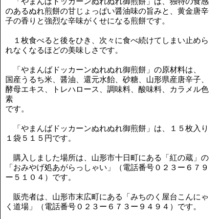
「やまんばドッカーンぬれぬれ御煎餅」は、独特の食感
のあるぬれ煎餅の甘じょっぱい醤油味の旨みと、黄金唐辛
子の香りと強烈な辛味がくせになる煎餅です。
１枚食べると後をひき、次々に食べ続けてしまい止めら
れなくなるほどの美味しさです。
「やまんばドッカーンぬれぬれ御煎餅」の原材料は、
国産うるち米、醤油、還元水飴、砂糖、山形県産唐辛子、
酵母エキス、トレハロース、調味料、酸味料、カラメル色
素
です。
「やまんばドッカーンぬれぬれ御煎餅」は、１５枚入り
１袋５１５円です。
購入しました場所は、山形市十日町にある「紅の蔵」の
「おみやげ処あがらっしゃい」（電話番号０２３ー６７９
ー５１０４）です。
販売者は、山形市末広町にある「みちのく屋台こんにゃ
く道場」（電話番号０２３ー６７３ー９４９４）です。