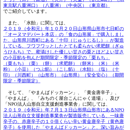
東京駅八重洲口）（八重洲）（中央区）（東京都）
でご紹介しています。
また、「水飴」に関しては、
２０１９（令和元）年１０月２０日山形県山形市七日町の
「オーヌマデパート本店」の「食の山形展」で購入しまし
た、山形県川西町にある「十印（じゅうじるし）」が製造
している、フワフワッとしたとても柔らかい求肥餅（ぎゅ
うひもち）で、蜜漬けした優しい甘さの栗とほどよい甘さ
の小豆餡を包んだ期間限定・季節限定の「栗もち」
（栗もち）（栗）（餅）（求肥餅）（餅米）（米）（米
粉）（小豆）（つぶ餡）（こし餡）（水飴）（塩）（十
印）（川西町）（山形市）（山形県）（安全安心）（期間
限定・季節限定）
そして、「やまんばドッカーン」、「黄金唐辛子」、
「やまんば」、「みちのく屋台こんにゃく道場」、及び
「NPO法人山形自立支援創造事業舎」に関しては、
２０１９（令和元）年７月１３日山形県山形市にあるNPO
法人山形自立支援創造事業舎が製造販売している、一味唐
辛子の、赤唐辛子の１０倍くらい辛い黄金唐辛子（黄色唐
辛子）を使用した「やまんばドッカーン」と、深い旨みが