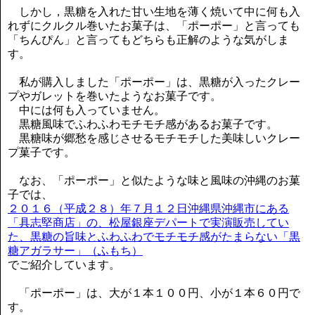
しかし，黒糖を入れた甘い生地を薄く焼いて中に何も入
れずにクルクル巻いたお菓子は、「ポーポー」と言っても
「ちんぴん」と言ってもどちらも正解のような気がしま
す。
私が購入しました「ポーポー」は、黒糖が入ったクレー
プやガレットを巻いたようなお菓子です。
中には何も入っていません。
黒糖風味でふわふわモチモチ感があるお菓子です。
黒糖味が郷愁を感じさせるモチモチした美味しいクレー
プ菓子です。
なお、「ポーポー」と似たような味と風味の沖縄のお菓
子では、
２０１６（平成２８）年７月１２日沖縄県沖縄市にある
「具志堅商店」の、松屋銀座デパートで実演販売してい
た、黒糖の旨味とふわふわでモチモチ感がたまらない「黒
糖アガラサー」（ふもち）
でご紹介しています。
「ポーポー」は、大が１本１００円、小が１本６０円で
す。