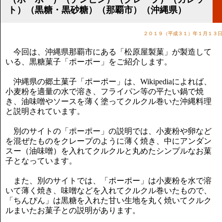
講演のご案内
ト）（黒糖・黒砂糖）（那覇市）（沖縄県）
気をつけたい法律のポイント
武田正男の独り言
２０１９（平成３１）年１月１３
今回は、沖縄県那覇市にある「松原屋製菓」が製造して
いる、黒糖菓子「ポーポー」をご紹介します。
沖縄県の郷土菓子「ポーポー」は、Wikipediaによれば、
小麦粉を適量の水で溶き、フライパン等の平たい鍋で焼
き、油味噌やソースを薄く塗ってクルクル巻いた沖縄料理
と説明されています。
別のサイトの「ポーポー」の説明では、小麦粉や卵など
を混ぜたものをクレープのように薄く焼き、中にアンダン
スー（油味噌）を入れてクルクルと丸めたシンプルなお菓
子となっています。
また、別のサイトでは、「ポーポー」は小麦粉を水で溶
いて薄く焼き、味噌などを入れてクルクル巻いたもので、
「ちんぴん」は黒糖を入れた甘い生地を丸く焼いてクルク
ルまいたお菓子との説明があります。