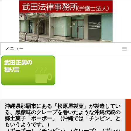
メニュー
Home
所属弁護士
事務所所訓
法律相談案内
弁護士料について
事務所所在地
沖縄県那覇市にある「松原屋製菓」が製造してい
リンク集
る、黒糖味のクレープを巻いたような沖縄伝統の
郷土菓子「ポーポー」（沖縄では「チンビン」と
顧問契約について
もいうようです。）
（ポーポー）（チンビン）（クレープ）（ガレッ