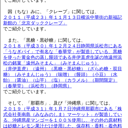
でご紹介しています。
因（ちな）みに、「クレープ」に関しては、
２０１１（平成２３）年１１月１３日横浜中華街の新福記
新館の「北京ダッククレープ」
でご紹介しています。
また、「黒糖・黒砂糖」に関しては、
２０１８（平成３０）年１２月２４日静岡県浜松市にある
「うなぎパイ」で有名な「春華堂」が製造している、黒糖
を使った黄金色の蒸し饅頭である井伊直虎生誕の地遠州浜
松の銘菓「遠州みそまん」（みそまんじゅう）
（井伊直虎）（遠州）（黒糖・黒砂糖）（ざらめ糖・双目
糖）（みそまんじゅう）（味噌）（饅頭）（小豆）（水
飴）（醤油）（山芋）（塩）（カラメル）（期間限定）
（春華堂）（浜松市）（静岡県）
でご紹介しています。
そして、「那覇市」、及び「沖縄県」に関しては、
２０１９（平成３１）年１月７日沖縄県那覇市にある「株
式会社美南島（みなみのしま）マーケット」が製造してい
る、沖縄県産マンゴーを１００％使用し、その外の原材料
は砂糖とレモン果汁だけ使用した、保存料・香料・着色料