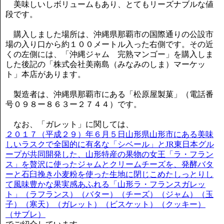
美味しいしボリュームもあり、とてもリーズナブルな値
段です。
購入しました場所は、沖縄県那覇市の国際通りの公設市
場の入り口から約１００メートル入った右側です。その近
くの左側には、「沖縄ジャム 完熟マンゴー」を購入しま
した後記の「株式会社美南島（みなみのしま）マーケッ
ト」本店があります。
製造者は、沖縄県那覇市にある「松原屋製菓」（電話番
号０９８ー８６３ー２７４４）です。
なお、「ガレット」に関しては、
２０１７（平成２９）年６月５日山形県山形市にある美味
しいラスクで全国的に有名な「シベール」とJR東日本グル
ープが共同開発した、山形特産の果物の女王「ラ・フラン
ス」を贅沢に使ったジャムとクリームチーズを、発酵バタ
ーと石臼挽き小麦粉を使った生地に閉じこめたしっとりし
て風味豊かな果実感あふれる「山形ラ・フランスガレッ
ト」（ラフランス）（バター）（チーズ）（ジャム）（玉
子）（寒天）（ガレット）（ビスケット）（クッキー）
（サブレ）