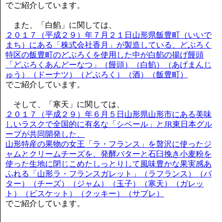
でご紹介しています。
また、「白餡」に関しては、
２０１７（平成２９）年７月２１日山形県飯豊町（いいで
まち）にある「株式会社香月」が製造している、どぶろく
特区の飯豊町のどぶろくを使用した中が白餡の揚げ饅頭
「どぶろくあんどーなつ」（饅頭）（白餡）（あげまんじ
ゅう）（ドーナツ）（どぶろく）（酒）（飯豊町）
でご紹介しています。
そして、「寒天」に関しては、
２０１７（平成２９）年６月５日山形県山形市にある美味
しいラスクで全国的に有名な「シベール」とJR東日本グル
ープが共同開発した、
山形特産の果物の女王「ラ・フランス」を贅沢に使ったジ
ャムとクリームチーズを、発酵バターと石臼挽き小麦粉を
使った生地に閉じこめたしっとりして風味豊かな果実感あ
ふれる「山形ラ・フランスガレット」（ラフランス）（バ
ター）（チーズ）（ジャム）（玉子）（寒天）（ガレッ
ト）（ビスケット）（クッキー）（サブレ）
でご紹介しています。