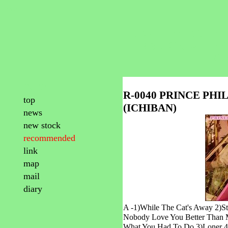
reco
このコーナーでは、ジャ
します。CD、レコー
て
news
R-0040 PRINCE PHI
top
(ICHIBAN)
news
new stock
recommended
link
map
mail
diary
A -1)While The Cat's Away 2)St
Nobody Love You Better Than 
What You Had To Do 3)Loner 4)