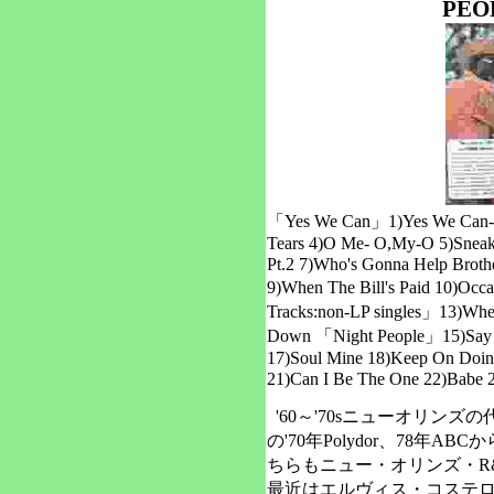
PEO
「Yes We Can」1)Yes We Can-Pt.
Tears 4)O Me- O,My-O 5)Sneaki
Pt.2 7)Who's Gonna Help Brothe
9)When The Bill's Paid 10)Occ
Tracks:non-LP singles」13)Wh
Down 「Night People」15)Say I
17)Soul Mine 18)Keep On Doing
21)Can I Be The One 22)Babe 2
'60～'70sニューオリン
の'70年Polydor、78年
ちらもニュー・オリンズ・R
最近はエルヴィス・コステ