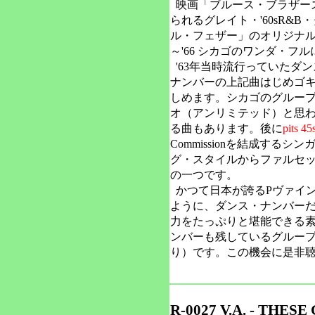
映画「ブルース・ブラザー
られるグレイト・'60sR&
ル・フェザー」のオリジナル
～'66 シカゴのワンダ・フ
'63年当時流行っていたダ
ナンバーの上記曲はじめゴ
しめます。シカゴのグルー
オ（アンリミテッド）と思
る曲もあります。後に
pits 45
Commissionを結成する
グ・スタイルからファルセ
の一つです。
かつて日本が誇るPヴァイン
ように、ダンス・ナンバーだ
力をたっぷりと堪能できる
ンバーも残しているグループ
り）です。この機会に是非
R-0027 V.A. - THES