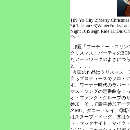
1)N-Yo-City 2)Merry Christmas
5)Chestnutz 6)WinterFunkyLand 
Night 10)Sleigh Ride 11)Dis-Ch
Ever
邦題「ブーチィー・コリン
クリスマス・パーティのBG
たアートワークのよさにつ
と、、、。
今回の作品はクリスマス・
自らプロデュースでソロ・
す。ワーナー時代のラバー
マス・ソングの定番曲をこっ
オ・ファンク・グループの
参加。そして豪華参加アーテ
名MC、ダニー・レイ、③⑤
はスヌープ・ドッグ、⑥は
ド・マックナイト、マイク
ンソン、キャッシュ・ワディ