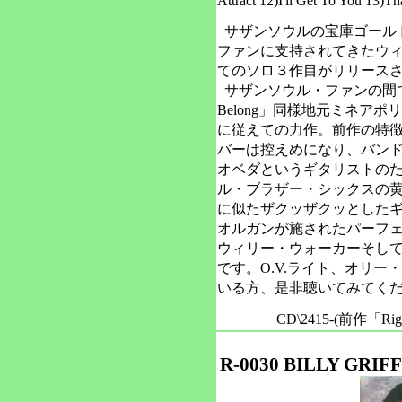
Attract 12)I'll Get To You 13)T
サザンソウルの宝庫ゴール
ファンに支持されてきたウィ
てのソロ３作目がリリース
サザンソウル・ファンの間で話題
Belong」同様地元ミネア
に従えての力作。前作の特
バーは控えめになり、バン
オベダというギタリストのた
ル・ブラザー・シックスの
に似たザクッザクッとした
オルガンが施されたパーフ
ウィリー・ウォーカーそし
です。O.V.ライト、オリ
いる方、是非聴いてみてく
CD\2415-(前作「Righ
R-0030 BILLY GRIFF