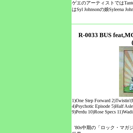
ゲエのアーティストではTanto M
はSyl Johnsonの娘Syleena J
R-0033 BUS feat,
1)One Step Forward 2)Twistin'(
4)Psychotic Episode 5)Half As
9)Perdu 10)Rose Specs 11)Wad
'80s中期の「ロック・マ