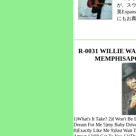
が、ス
英Exp
にもお
R-0031 WILLIE W
MEMPHISAPO
1)What's It Take? 2)I Won't Be
Dream For Me 5)my Baby Drive
8)Exactly Like Me 9)Just Wait 