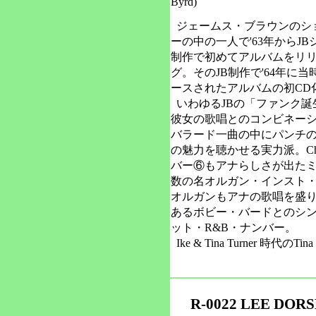
Byrd)
ジェームス・ブラウンのシ
ーの中の一人で'63年からJ
制作で初めてアルバムをリ
グ。そのJB制作で'64年に当
ースされたアルバムの初CD
いわゆるJBの「ファンク誕
彼女の歌唱とのコンビネー
バラード一曲の中にパンチ
の魅力を聴かせる実力派。Chuck Ja
バー⑥もアナらしさが出たミッ
数の名オルガン・インスト・
オルガンもアナの歌唱を盛
あるボビー・バードとのシングル
ット・R&B・ナンバー。
Ike & Tina Turner 時代
R-0022 LEE DORS