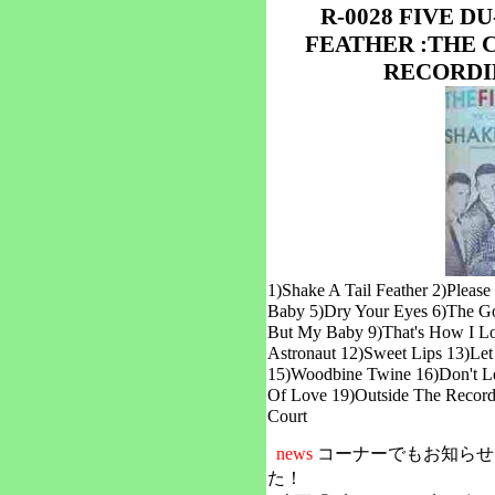
R-0028 FIVE DU
FEATHER :THE 
RECORDI
1)Shake A Tail Feather 2)Plea
Baby 5)Dry Your Eyes 6)The 
But My Baby 9)That's How I Lo
Astronaut 12)Sweet Lips 13)Le
15)Woodbine Twine 16)Don't Le
Of Love 19)Outside The Record
Court
news
コーナーでもお知らせ
た！