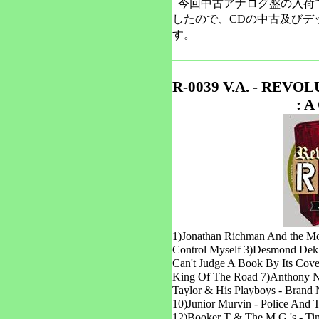
今回中古アナログ盤の入荷
したので、CDの中古及びデ
す。
R-0039 V.A. - REV
: 
1)Jonathan Richman And the Mod
Control Myself 3)Desmond Dekke
Can't Judge A Book By Its Cover
King Of The Road 7)Anthony N
Taylor & His Playboys - Brand 
10)Junior Murvin - Police And T
12)Booker T & The M.G.'s - Ti