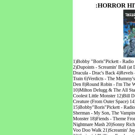
:HORROR HI
1)Bobby "Boris"Pickett - Radi
2)Dupoints - Screamin' Ball (at
Dracula - Drac's Back 4)Revels 
Train 6)Verdicts - The Mummy's
Den 8)Round Robin - I'm The W
10)Milton Delugg & The All Sta
Coolest Little Monster 12)Bill 
Creature (From Outer Space) 14
15)Bobby"Boris"Pickett - Radio
Sherman - My Son, The Vampire
Monster 18)Fiends - Theme Fro
Nightmare Mash 20)Sonny Richa
Voo Doo Walk 21)Screamin' Ja