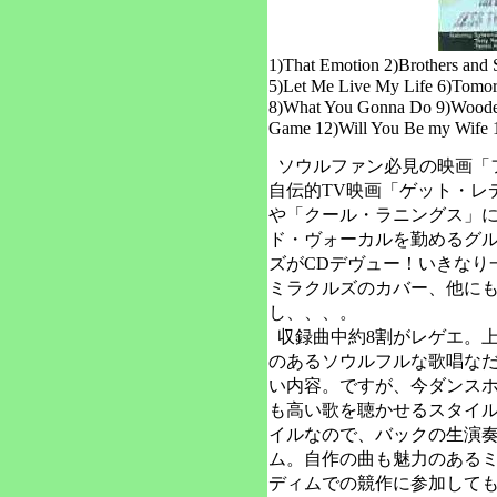
1)That Emotion 2)Brothers and 
5)Let Me Live My Life 6)Tomor
8)What You Gonna Do 9)Wooden
Game 12)Will You Be my Wife
ソウルファン必見の映画「
自伝的TV映画「ゲット・レ
や「クール・ラニングス」
ド・ヴォーカルを勤めるグ
ズがCDデヴュー！いきなり
ミラクルズのカバー、他に
し、、、。
収録曲中約8割がレゲエ。
のあるソウルフルな歌唱な
い内容。ですが、今ダンス
も高い歌を聴かせるスタイ
イルなので、バックの生演
ム。自作の曲も魅力のある
ディムでの競作に参加して