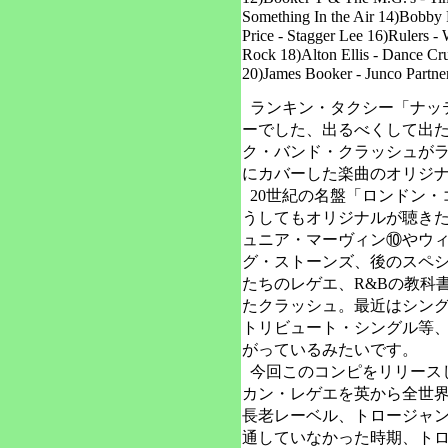
Something In the Air 14)Bobby 
Price - Stagger Lee 16)Rulers 
Rock 18)Alton Ellis - Dance Cr
20)James Booker - Junco Partne
ランキン・タクシー「ナッ
ーでした、出るべくして出たコン
ク・バンド・クラッシュがラ
にカバーした楽曲のオリジナ
20世紀の名盤「ロンドン・
うしてもオリジナルが聴き
ュニア・マーヴィン⑩やウ
グ・ストーンズ、後のスペ
たちのレゲエ、R&Bの教科
たクラッシュ。最近はシン
トリビュート・シングル等
がっているみたいです。
今回このコンピをリリース
カン・レゲエを英から全世
長老レーベル、トロージャ
通していなかった時期、ト