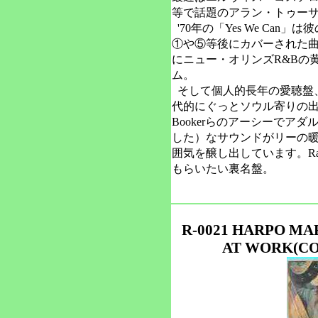
等で話題のアラン・トゥー
'70年の「Yes We Ca
①や⑤等後にカバーされた
にニュー・オリンズR&Bの
ム。
そして個人的長年の愛聴盤、初CD
代的にぐっとソウル寄りの出来
Bookerらのアーシーでアダ
した）なサウンドがリーの
囲気を醸し出しています。Ran
もらいたい裏名盤。
R-0021 HARPO MA
AT WORK(CO