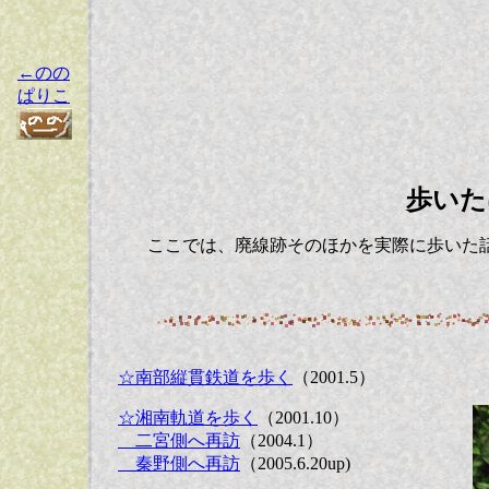
←のの
ぱりこ
歩いた
ここでは、廃線跡そのほかを実際に歩いた
☆南部縦貫鉄道を歩く
（2001.5）
☆湘南軌道を歩く
（2001.10）
二宮側へ再訪
（2004.1）
秦野側へ再訪
（2005.6.20up)