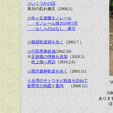
☆いくつかの話
表示の乱れ修正（2004.2）
☆向ヶ丘遊園モノレール
・モノレール跡2019年5月
・はしらのはなし・索引
☆鶴居軌道跡を歩く
（2002.7 ）
☆行田馬車鉄道
(2002.10)
※
足袋蔵の情報を追加
（2018.3）
・
吹上側へ再訪
（2010.2.6）
☆西沢森林軌道を歩く
（2003.11）
☆台湾のサトウキビ鉄道を訪ねて
『
新營市の地図
と
案内
（2006.12）
川
ありま
ほ