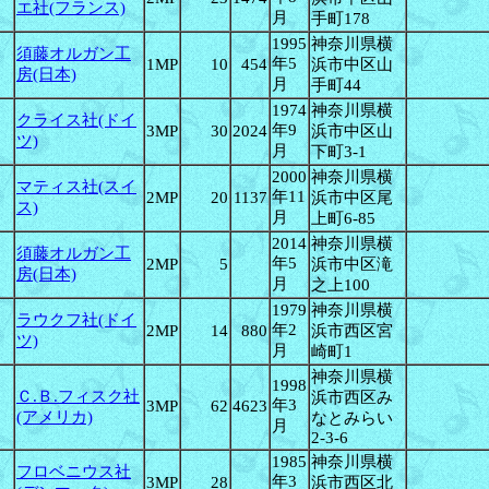
エ社(フランス)
月
手町178
1995
神奈川県横
須藤オルガン工
年5
1MP
10
454
浜市中区山
房(日本)
月
手町44
1974
神奈川県横
クライス社(ドイ
年9
3MP
30
2024
浜市中区山
ツ)
月
下町3-1
2000
神奈川県横
マティス社(スイ
年11
2MP
20
1137
浜市中区尾
ス)
月
上町6-85
2014
神奈川県横
須藤オルガン工
年5
2MP
5
浜市中区滝
房(日本)
月
之上100
1979
神奈川県横
ラウクフ社(ドイ
年2
2MP
14
880
浜市西区宮
ツ)
月
崎町1
神奈川県横
1998
Ｃ.Ｂ.フィスク社
浜市西区み
年3
3MP
62
4623
(アメリカ)
なとみらい
月
2-3-6
1985
神奈川県横
フロベニウス社
年3
3MP
28
浜市西区北