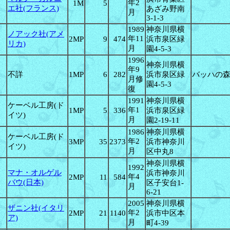
年2
1M
5
エ社(フランス)
あざみ野南
月
3-1-3
1989
神奈川県横
ノアック社(アメ
年11
2MP
9
474
浜市泉区緑
リカ)
月
園4-5-3
1996
神奈川県横
年9
不詳
1MP
6
282
浜市泉区緑
バッハの
月修
園4-5-3
復
1991
神奈川県横
ケーベル工房(ド
年1
1MP
5
336
浜市泉区緑
イツ)
月
園2-19-11
1986
神奈川県横
ケーベル工房(ド
年2
3MP
35
2373
浜市神奈川
イツ)
月
区中丸8
神奈川県横
1992
マナ・オルゲル
浜市神奈川
年4
2MP
11
584
バウ(日本)
区子安台1-
月
6-21
2005
神奈川県横
ザニン社(イタリ
年2
2MP
21
1140
浜市中区本
ア)
月
町4-39