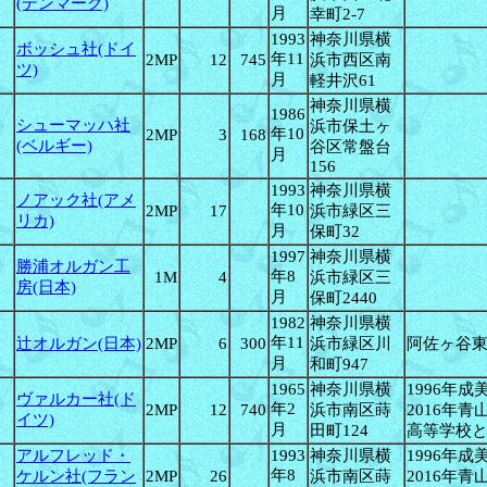
(デンマーク)
月
幸町2-7
1993
神奈川県横
ボッシュ社(ドイ
年11
2MP
12
745
浜市西区南
ツ)
月
軽井沢61
神奈川県横
1986
シューマッハ社
浜市保土ヶ
年10
2MP
3
168
(ベルギー)
谷区常盤台
月
156
1993
神奈川県横
ノアック社(アメ
年10
2MP
17
浜市緑区三
リカ)
月
保町32
1997
神奈川県横
勝浦オルガン工
年8
1M
4
浜市緑区三
房(日本)
月
保町2440
1982
神奈川県横
年11
辻オルガン(日本)
2MP
6
300
浜市緑区川
阿佐ヶ谷
月
和町947
1965
神奈川県横
1996年
ヴァルカー社(ド
年2
2MP
12
740
浜市南区蒔
2016年
イツ)
月
田町124
高等学校
アルフレッド・
1993
神奈川県横
1996年
年8
ケルン社(フラン
2MP
26
浜市南区蒔
2016年