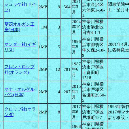
2021
シュッケ社(ドイ
関東学院
浜市金沢区
年3
2MP
9
564
ツ)
工：望月
六浦東1-50-
月
1
2004
神奈川県横
草苅オルガン工
年10
1M
3
浜市港北区
房(日本)
月
日吉4-1-1
神奈川県横
1996
マンダー社(イギ
2001年
浜市都筑区
年5
1MP
5
リス)
に名称変
牛久保2-18-
月
9
神奈川県横
1987
フレントロップ
浜市戸塚区
年6
2MP
12
781
社(オランダ)
上倉田町
月
1518
神奈川県横
2015
マナ・オルゲル
浜市戸塚区
年1
2MP
4
207
バウ(日本)
名瀬町2950-
月
5
2017
神奈川県横
1993年製
クロップ社(オラ
年6
2MP
8
浜市戸塚区
2017年
ンダ)
月
戸塚町157
より移設
神奈川県横
1968