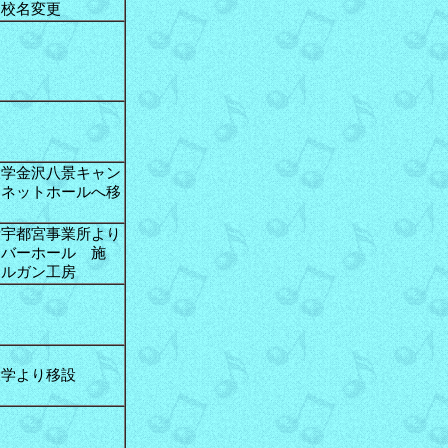
と校名変更
大学金沢八景キャン
ンネットホールへ移
所宇都宮事業所より
ーバーホール 施
オルガン工房
大学より移設