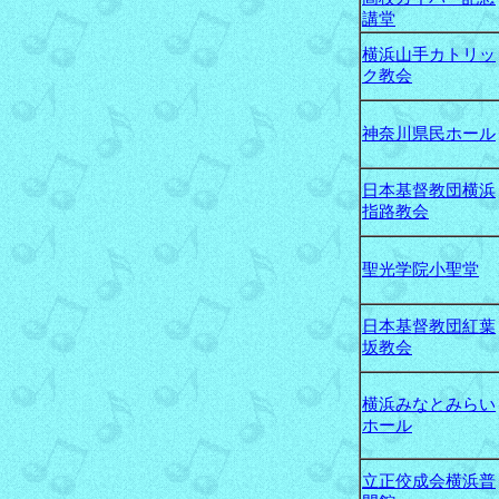
講堂
横浜山手カトリッ
ク教会
神奈川県民ホール
日本基督教団横浜
指路教会
聖光学院小聖堂
日本基督教団紅葉
坂教会
横浜みなとみらい
ホール
立正佼成会横浜普