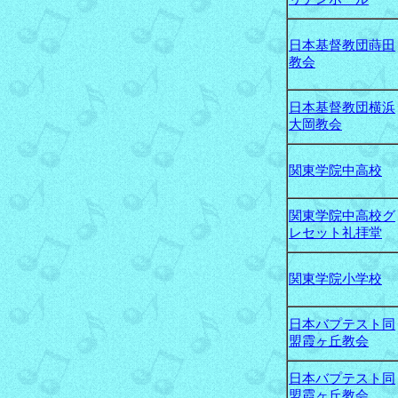
日本基督教団蒔田
教会
日本基督教団横浜
大岡教会
関東学院中高校
関東学院中高校グ
レセット礼拝堂
関東学院小学校
日本バプテスト同
盟霞ヶ丘教会
日本バプテスト同
盟霞ヶ丘教会