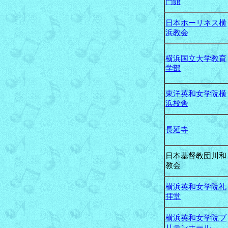
門館
日本ホーリネス横
浜教会
横浜国立大学教育
学部
東洋英和女学院横
浜校舎
長延寺
日本基督教団川和
教会
横浜英和女学院礼
拝堂
横浜英和女学院ブ
リテンホール