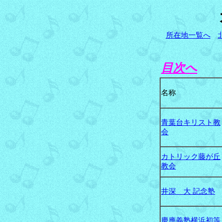
所在地一覧へ
目次へ
名称
青葉台キリスト教
会
カトリック藤が丘
教会
井深 大 記念塾
慶應義塾横浜初等