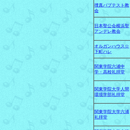
捜真バプテスト教
会
日本聖公会横浜聖
アンデレ教会
オルガンハウス☆
下町ハレ
関東学院六浦中
学・高校礼拝堂
関東学院大学人間
環境学部礼拝堂
関東学院大学六浦
礼拝堂