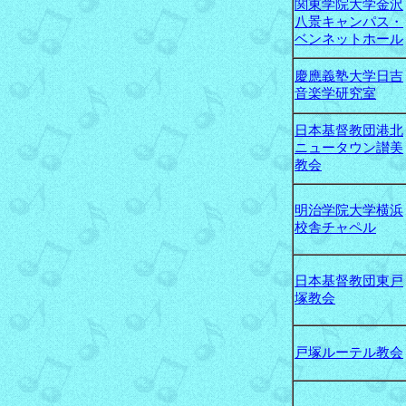
関東学院大学金沢
八景キャンパス・
ベンネットホール
慶應義塾大学日吉
音楽学研究室
日本基督教団港北
ニュータウン讃美
教会
明治学院大学横浜
校舎チャペル
日本基督教団東戸
塚教会
戸塚ルーテル教会