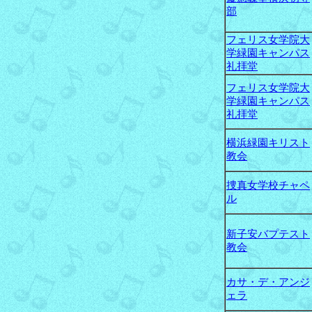
部
フェリス女学院大
学緑園キャンパス
礼拝堂
フェリス女学院大
学緑園キャンパス
礼拝堂
横浜緑園キリスト
教会
捜真女学校チャペ
ル
新子安バプテスト
教会
カサ・デ・アンジ
ェラ