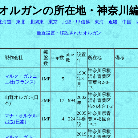
オ
ルガンの所在地・神奈川
北海道
東北
北関東
東京
北陸・甲信越
東海
近畿
中国
最近設置・移設されたオルガン
鍵
pipe
設置
製作会社
盤
stop数
所在地
備考
数
年
数
神奈川県横
1996
マルク・ガルニ
浜市青葉区
年3
1MP
5
エ社(フランス)
青葉台2-8-
月
13
神奈川県横
山野オルガン(日
2002
2MP
17
994
浜市青葉区
年
本)
柿の木台1-2
2005
神奈川県青
マナ・オルゲル
年移
1MP
4
224
葉区松風台
バウ(日本)
設
15-2
神奈川県横
2019
マルク・ガルニ
浜市青葉区