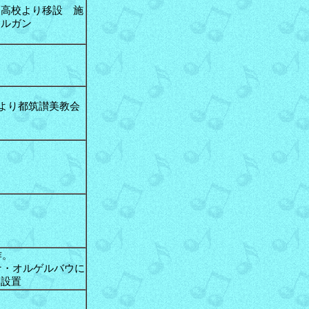
中高校より移設 施
オルガン
4月より都筑讃美教会
更
作。
マナ・オルゲルバウに
・設置