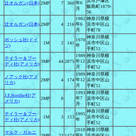
浜市戸塚区
年6
辻オルガン(日本)
2MP
7
360
飯島町1879-
月
56
1982
神奈川県横
年6
辻オルガン(日本)
2MP
4
216
浜市中区山
月
手町78
神奈川県横
ボッシュ社(ドイ
1970
1M
2
141
浜市中区山
年
ツ)
手町52
1989
神奈川県横
テイラー＆ブー
年12
3MP
44
2875
浜市中区山
ディ社(アメリカ)
月
手町52
1989
神奈川県横
ノアック社(アメ
年12
2MP
4
174
浜市中区山
リカ)
月
手町52
1993
神奈川県横
J.F.Nordlie社(ア
年7
2MP
8
浜市中区山
メリカ)
月
手町52
神奈川県横
テイラー＆ブー
1995
1M
3
153
浜市中区山
年
ディ社(アメリカ)
手町52
2010
神奈川県横
マルク・ガルニ
年8
2MP
23
1474
浜市中区山