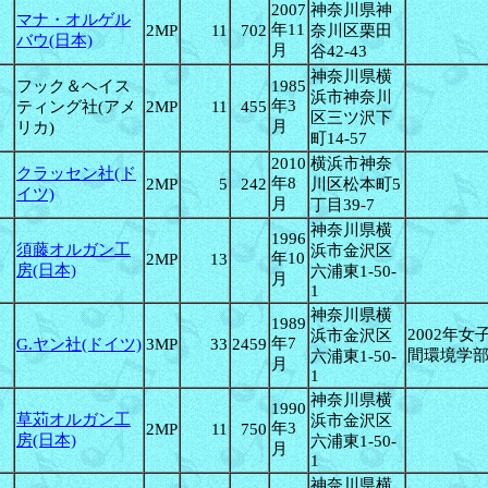
2007
神奈川県神
マナ・オルゲル
年11
2MP
11
702
奈川区栗田
バウ(日本)
月
谷42-43
神奈川県横
フック＆ヘイス
1985
浜市神奈川
年3
ティング社(アメ
2MP
11
455
区三ツ沢下
月
リカ)
町14-57
2010
横浜市神奈
クラッセン社(ド
年8
2MP
5
242
川区松本町5
イツ)
月
丁目39-7
神奈川県横
1996
須藤オルガン工
浜市金沢区
年10
2MP
13
房(日本)
六浦東1-50-
月
1
神奈川県横
1989
2002年
浜市金沢区
年7
G.ヤン社(ドイツ)
3MP
33
2459
間環境学
六浦東1-50-
月
1
神奈川県横
1990
草苅オルガン工
浜市金沢区
年3
2MP
11
750
房(日本)
六浦東1-50-
月
1
神奈川県横