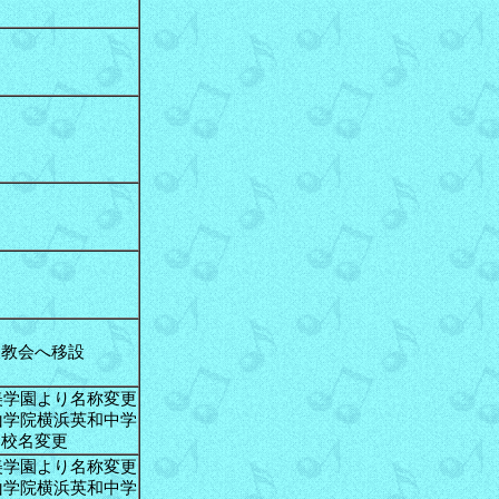
東教会へ移設
成美学園より名称変更
青山学院横浜英和中学
と校名変更
成美学園より名称変更
青山学院横浜英和中学