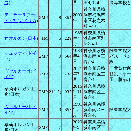
月
ス)
田町124
高等学校
神奈川県横
テイラー＆ブー
2009
浜市横浜市
2MP
8
354
年
ディ社(アメリカ)
南区花之木
町3-49
1985
神奈川県横
年3
辻オルガン(日本)
1M
5
229
浜市南区別
月
所2-4-11
1983
神奈川県横
関東学院
シュッケ社(ドイ
年4
2MP
9
564
浜市南区三
パス・ベ
ツ)
月
春台4
設
2021
神奈川県横
三豊製作
ヴァルカー社(ド
年3
2MP
11
738
浜市南区三
移設・オ
イツ)
月
春台4
工：勝浦
2016
神奈川県横
草苅オルガン工
年11
2MP
21(17)
937
浜市南区三
房(日本)
月
春台4
1991
神奈川県横
ヴァルカー社(ド
年3
2MP
9
655
浜市南区三
関東学院
イツ)
月
春台46
2020
神奈川県横
草苅オルガン工
年9
2MP
7
浜市南区三
房(日本)