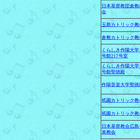
日本基督教団倉敷
会
玉島カトリック教
倉敷カトリック教
くらしき作陽大学
号館217号室
くらしき作陽大学
号館聖徳殿
作陽音楽大学聖徳
祇園カトリック教
祇園カトリック教
日本基督教会広島
束教会