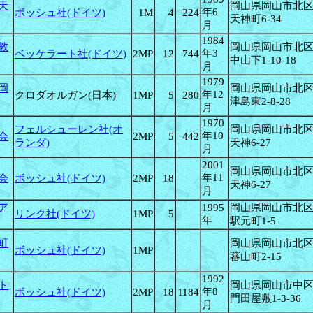
天
岡山県岡山市北
年6
ボッシュ社(ドイツ)
1M
4
224
天神町6-34
月
1984
教
岡山県岡山市北
年3
ベッケラート社(ドイツ)
2MP
12
744
中山下1-10-18
月
1979
岡
岡山県岡山市北
年12
クロダオルガン(日本)
1MP
5
280
津島東2-8-28
月
1970
フェルシューレン社(オ
岡山県岡山市北
年10
会
2MP
5
442
ランダ)
天神6-27
月
2001
岡山県岡山市北
年11
会
ボッシュ社(ドイツ)
2MP
18
天神6-27
月
ア
1995
岡山県岡山市北
リンク社(ドイツ)
1MP
5
年
駅元町1-5
町
岡山県岡山市北
ボッシュ社(ドイツ)
1MP
蕃山町2-15
1992
ト
岡山県岡山市中
年8
ボッシュ社(ドイツ)
2MP
18
1184
門田屋敷1-3-36
月