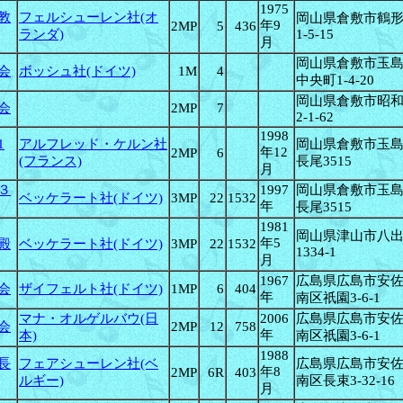
1975
教
フェルシューレン社(オ
岡山県倉敷市鶴
年9
2MP
5
436
ランダ)
1-5-15
月
岡山県倉敷市玉
会
ボッシュ社(ドイツ)
1M
4
中央町1-4-20
岡山県倉敷市昭
会
2MP
7
2-1-62
1998
1
アルフレッド・ケルン社
岡山県倉敷市玉
年12
2MP
6
(フランス)
長尾3515
月
３
1997
岡山県倉敷市玉
ベッケラート社(ドイツ)
3MP
22
1532
年
長尾3515
1981
岡山県津山市八
年5
殿
ベッケラート社(ドイツ)
3MP
22
1532
1334-1
月
1967
広島県広島市安
会
ザイフェルト社(ドイツ)
1MP
6
404
年
南区祇園3-6-1
マナ・オルゲルバウ(日
2006
広島県広島市安
会
2MP
12
758
年
本)
南区祇園3-6-1
1988
長
フェアシューレン社(ベ
広島県広島市安
年8
2MP
6R
403
ルギー)
南区長束3-32-16
月