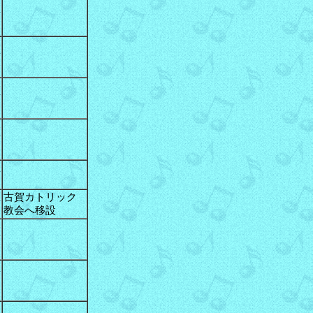
区
区
区
区
区
区
古賀カトリック
教会へ移設
区
区