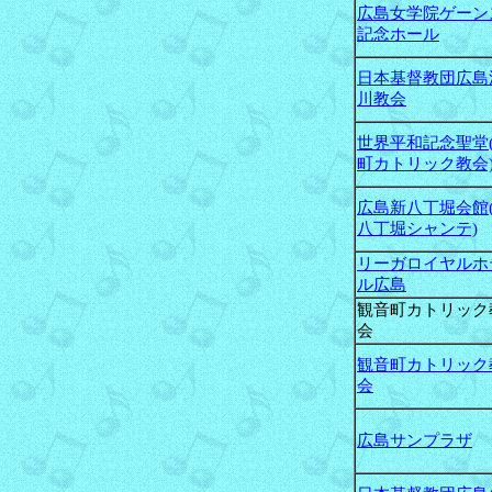
広島女学院ゲーン
記念ホール
日本基督教団広島
川教会
世界平和記念聖堂
町カトリック教会
広島新八丁堀会館
八丁堀シャンテ)
リーガロイヤルホ
ル広島
観音町カトリック
会
観音町カトリック
会
広島サンプラザ