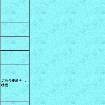
伯
区
区
区
区
区
区
広島長束教会へ
移設
区