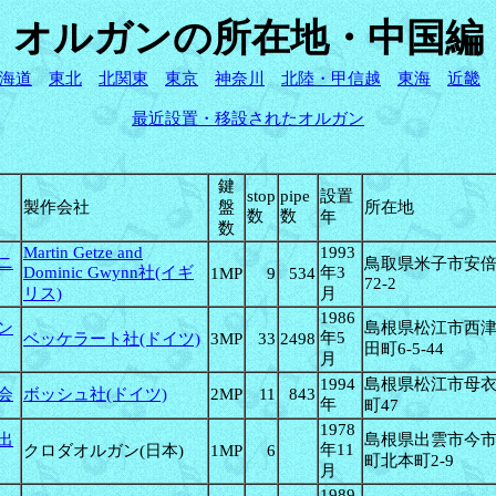
オ
ルガンの所在地・中国編
海道
東北
北関東
東京
神奈川
北陸・甲信越
東海
近畿
最近設置・移設されたオルガン
鍵
stop
pipe
設置
製作会社
盤
所在地
数
数
年
数
Martin Getze and
1993
ニ
鳥取県米子市安
Dominic Gwynn社(イギ
年3
1MP
9
534
72-2
リス)
月
1986
ン
島根県松江市西
年5
ベッケラート社(ドイツ)
3MP
33
2498
田町6-5-44
月
1994
島根県松江市母
会
ボッシュ社(ドイツ)
2MP
11
843
年
町47
1978
出
島根県出雲市今
年11
クロダオルガン(日本)
1MP
6
町北本町2-9
月
1989