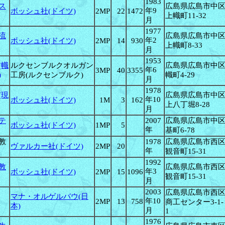
1983
ス
広島県広島市中
年9
ボッシュ社(ドイツ)
2MP
22
1472
上幟町11-32
月
1977
流
広島県広島市中
年2
ボッシュ社(ドイツ)
2MP
14
930
上幟町8-33
月
1953
(幟
ルクセンブルクオルガン
広島県広島市中
年6
3MP
40
3355
)
工房(ルクセンブルク)
幟町4-29
月
1978
(現
広島県広島市中
年10
ボッシュ社(ドイツ)
1M
3
162
上八丁堀8-28
月
テ
2007
広島県広島市中
ボッシュ社(ドイツ)
1MP
5
年
基町6-78
教
1978
広島県広島市西
ヴァルカー社(ドイツ)
2MP
20
年
観音町15-31
1992
教
広島県広島市西
年3
ボッシュ社(ドイツ)
2MP
15
1096
観音町15-31
月
2003
広島県広島市西
マナ・オルゲルバウ(日
年10
2MP
13
758
商工センター3-1-
本)
月
1
1976