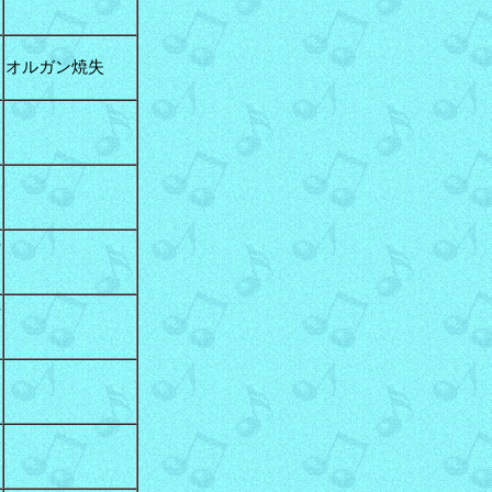
山
オルガン焼失
山
山
芝
町
山
野