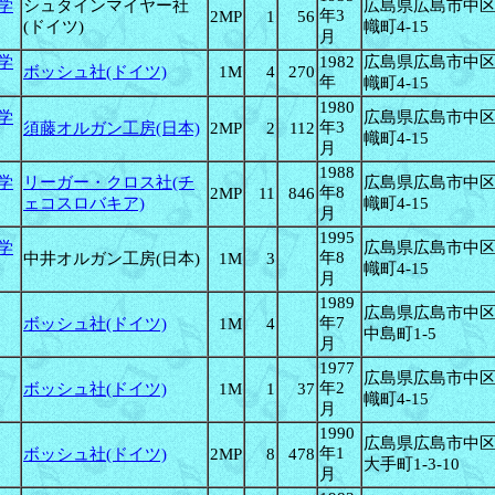
学
シュタインマイヤー社
広島県広島市中
年3
2MP
1
56
(ドイツ)
幟町4-15
月
学
1982
広島県広島市中
ボッシュ社(ドイツ)
1M
4
270
年
幟町4-15
1980
学
広島県広島市中
年3
須藤オルガン工房(日本)
2MP
2
112
幟町4-15
月
1988
学
リーガー・クロス社(チ
広島県広島市中
年8
2MP
11
846
ェコスロバキア)
幟町4-15
月
1995
学
広島県広島市中
年8
中井オルガン工房(日本)
1M
3
幟町4-15
月
1989
広島県広島市中
年7
ボッシュ社(ドイツ)
1M
4
中島町1-5
月
1977
広島県広島市中
年2
ボッシュ社(ドイツ)
1M
1
37
幟町4-15
月
1990
広島県広島市中
年1
ボッシュ社(ドイツ)
2MP
8
478
大手町1-3-10
月