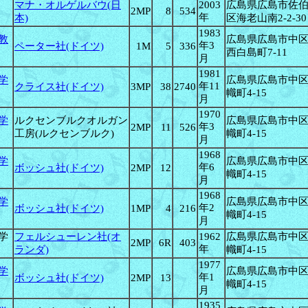
マナ・オルゲルバウ(日
2003
広島県広島市佐
2MP
8
534
年
本)
区海老山南2-2-30
1983
教
広島県広島市中
年3
ペーター社(ドイツ)
1M
5
336
西白島町7-11
月
1981
学
広島県広島市中
年11
クライス社(ドイツ)
3MP
38
2740
幟町4-15
月
1970
学
ルクセンブルクオルガン
広島県広島市中
年3
2MP
11
526
工房(ルクセンブルク)
幟町4-15
月
1968
学
広島県広島市中
年6
ボッシュ社(ドイツ)
2MP
12
幟町4-15
月
1968
学
広島県広島市中
年2
ボッシュ社(ドイツ)
1MP
4
216
幟町4-15
月
学
フェルシューレン社(オ
1962
広島県広島市中
2MP
6R
403
年
ランダ)
幟町4-15
1977
学
広島県広島市中
年1
ボッシュ社(ドイツ)
2MP
13
幟町4-15
月
1935