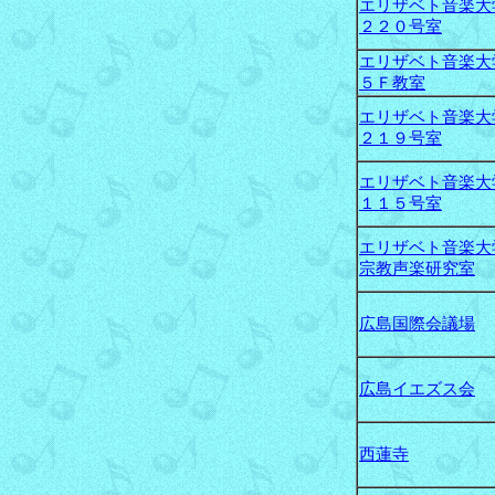
エリザベト音楽大
２２０号室
エリザベト音楽大
５Ｆ教室
エリザベト音楽大
２１９号室
エリザベト音楽大
１１５号室
エリザベト音楽大
宗教声楽研究室
広島国際会議場
広島イエズス会
西蓮寺