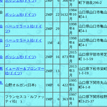
年5
校
ボッシュ社(ドイツ)
2MP
6
366
町下徳良296-2
月
1984
会
山口県山口市亀
年10
ボッシュ社(ドイツ)
2MP
22
1632
町4-1
月
1998
会
ベーッケラート社(ドイ
山口県山口市亀
年4
2MP
29
ツ)
町4-1
月
1998
会
ベーッケラート社(ドイ
山口県山口市亀
年4
1M
4
ツ)
町4-1
月
2015
山口県宇部市琴
年8
会
ボッシュ社(ドイツ)
2MP
16
873
町
1-1-59
月
2013
教
イェーガー＆ブロンマー
山口県下松市栄
年3
2MP
13
社(ドイツ)
1-1-19
月
1995
丸
山口県下関市丸
年6
山野オルガン(日本)
1MP
6
422
町4-1-8
月
1997
フランセスコ・ルファッ
山口県下関市椋
年1
1MP
6
363
ティ社( )
町3-25-37
月