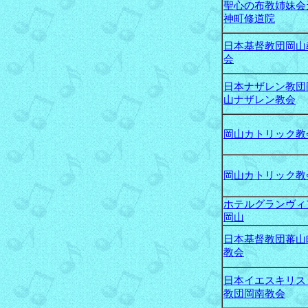
聖心の布教姉妹会
神町修道院
日本基督教団岡山
会
日本ナザレン教団
山ナザレン教会
岡山カトリック教
岡山カトリック教
ホテルグランヴィ
岡山
日本基督教団蕃山
教会
日本イエスキリス
教団岡南教会