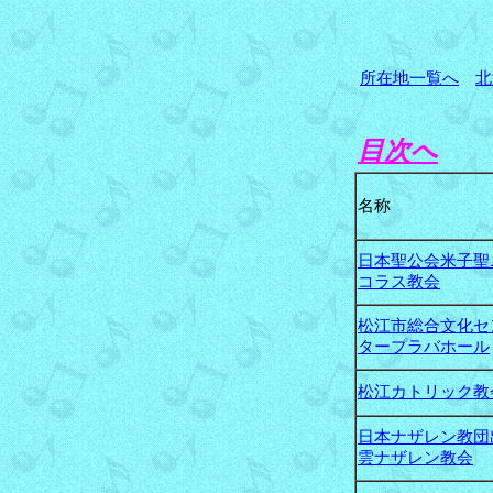
所在地一覧へ
北
目次へ
名称
日本聖公会米子聖
コラス教会
松江市総合文化セ
タープラバホール
松江カトリック教
日本ナザレン教団
雲ナザレン教会