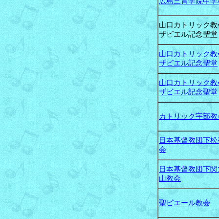
広島三育学院中学
山口カトリック教
ザビエル記念聖堂
山口カトリック教
ザビエル記念聖堂
山口カトリック教
ザビエル記念聖堂
カトリック宇部教
日本基督教団下松
会
日本基督教団下関
山教会
聖ピエール教会