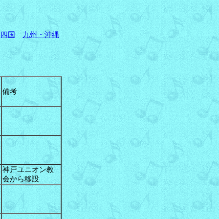
四国
九州・沖縄
備考
倍
津
衣
神戸ユニオン教
会から移設
市