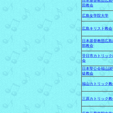
日本基督教団広島
田教会
広島女学院大学
広島キリスト教会
日本基督教団広島
部教会
廿日市カトリック
会
日本聖公会福山諸
徒教会
福山カトリック教
三原カトリック教