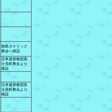
区
区
区
区
徳島カトリック
教会へ移設
日本基督教団富
区
士見町教会より
移設
区
日本基督教団富
区
士見町教会より
移設
区