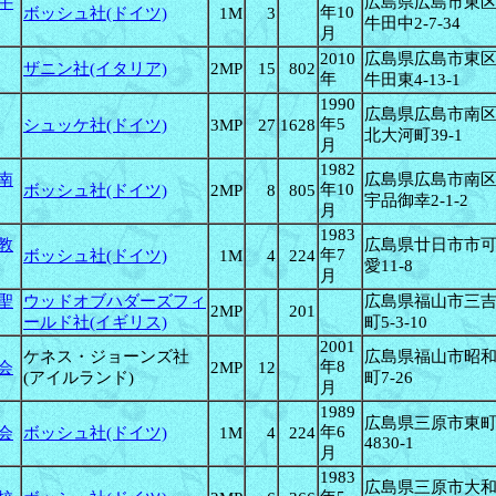
牛
広島県広島市東
年10
ボッシュ社(ドイツ)
1M
3
牛田中2-7-34
月
2010
広島県広島市東
ザニン社(イタリア)
2MP
15
802
年
牛田東4-13-1
1990
広島県広島市南
年5
シュッケ社(ドイツ)
3MP
27
1628
北大河町39-1
月
1982
南
広島県広島市南
年10
ボッシュ社(ドイツ)
2MP
8
805
宇品御幸2-1-2
月
1983
教
広島県廿日市市
年7
ボッシュ社(ドイツ)
1M
4
224
愛11-8
月
聖
ウッドオブハダーズフィ
広島県福山市三
2MP
201
ールド社(イギリス)
町5-3-10
2001
ケネス・ジョーンズ社
広島県福山市昭
年8
会
2MP
12
(アイルランド)
町7-26
月
1989
広島県三原市東
年6
会
ボッシュ社(ドイツ)
1M
4
224
4830-1
月
1983
広島県三原市大