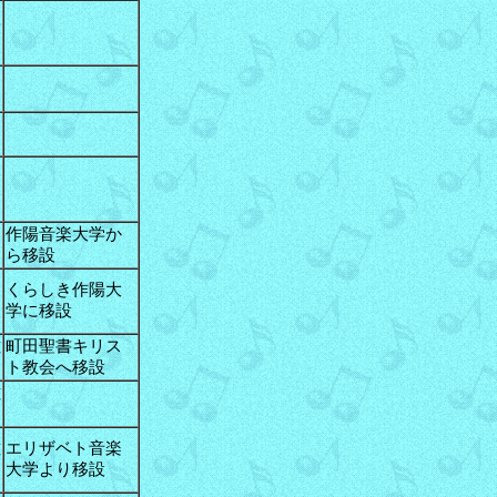
形
島
和
島
島
作陽音楽大学か
ら移設
くらしき作陽大
出
学に移設
佐
町田聖書キリス
ト教会へ移設
佐
佐
エリザベト音楽
大学より移設