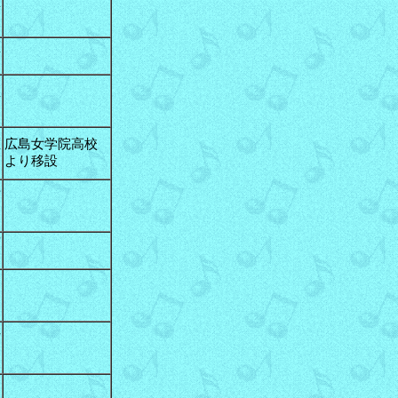
区
区
区
区
広島女学院高校
より移設
可
吉
和
町
和