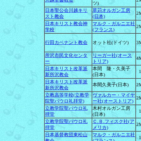
川越聖書教会
2
ツ)
日本聖公会川越キリ
草苅オルガン工房
2
スト教会
(日本)
日本キリスト教会神
マルク・ガルニエ社
2
学校
(フランス)
行田カベナント教会
オット社(ドイツ)
3
所沢市民文化センタ
リーガー社(オース
4
ー
トリア)
日本キリスト改革派
本間 隆・久美子
新所沢教会
(日本)
日本キリスト改革派
本間久美子(日本)
2
新所沢教会
立教高等学校(立教学
ヴァルカー・マイヤ
2
院聖パウロ礼拝堂)
ー社(オーストリア)
立教学院聖パウロ礼
木村オルガン工房
拝堂
(日本)
立教学院聖パウロ礼
Ｃ.Ｂ.フィスク社(ア
2
拝堂
メリカ)
日本基督教団東松山
マルク・ガルニエ社
教会
(フランス)