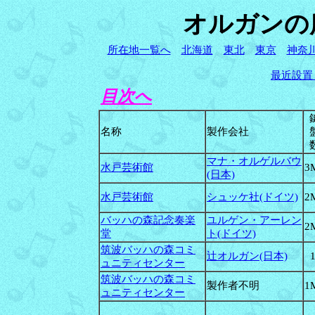
オ
ルガンの
所在地一覧へ
北海道
東北
東京
神奈
最近設置
目次へ
名称
製作会社
マナ・オルゲルバウ
水戸芸術館
3
(日本)
水戸芸術館
シュッケ社(ドイツ)
2
バッハの森記念奏楽
ユルゲン・アーレン
2
堂
ト(ドイツ)
筑波バッハの森コミ
辻オルガン(日本)
ュニティセンター
筑波バッハの森コミ
製作者不明
1
ュニティセンター