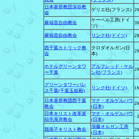
日本基督教団深谷教
ゲリエ社(フランス)
2
会
ケーベル工房(ドイ
蕨福音自由教会
3
ツ)
蕨福音自由教会
リンク社(ドイツ)
2
西千葉カトリック教
クロダオルガン(日
2
会
本)
ホテルグリーンタワ
アルフレッド・ケル
2
ー千葉
ン社(フランス)
グリーンタワーパレ
リンク社(ドイツ)
1
ス千葉(千葉玉姫殿)
日本基督教団西千葉
マナ・オルゲルバウ
2
教会
(日本)
日本キリスト改革派
マナ・オルゲルバウ
稲毛海岸教会
(日本)
須藤オルガン工房
我孫子キリスト教会
2
(日本)