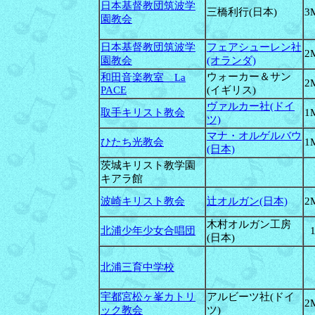
日本基督教団筑波学
三橋利行(日本)
3
園教会
日本基督教団筑波学
フェアシューレン社
2
園教会
(オランダ)
ウォーカー＆サン
和田音楽教室 La
2
PACE
(イギリス)
ヴァルカー社(ドイ
取手キリスト教会
1
ツ)
マナ・オルゲルバウ
ひたち光教会
1
(日本)
茨城キリスト教学園
キアラ館
波崎キリスト教会
辻オルガン(日本)
2
木村オルガン工房
北浦少年少女合唱団
(日本)
北浦三育中学校
宇都宮松ヶ峯カトリ
アルビーツ社(ドイ
2
ック教会
ツ)