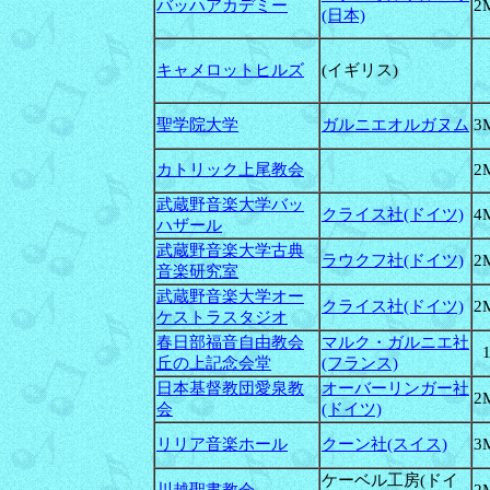
バッハアカデミー
2
(日本)
キャメロットヒルズ
(イギリス)
聖学院大学
ガルニエオルガヌム
3
カトリック上尾教会
2
武蔵野音楽大学バッ
クライス社(ドイツ)
4
ハザール
武蔵野音楽大学古典
ラウクフ社(ドイツ)
2
音楽研究室
武蔵野音楽大学オー
クライス社(ドイツ)
2
ケストラスタジオ
春日部福音自由教会
マルク・ガルニエ社
丘の上記念会堂
(フランス)
日本基督教団愛泉教
オーバーリンガー社
2
会
(ドイツ)
リリア音楽ホール
クーン社(スイス)
3
ケーベル工房(ドイ