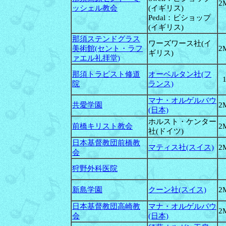
2
ッシェル教会
(イギリス)
Pedal：ビショップ
(イギリス)
那須ステンドグラス
ワーズワース社(イ
美術館(セント・ラフ
2
ギリス)
ァエル礼拝堂)
那須トラピスト修道
オーベルタン社(フ
院
ランス)
マナ・オルゲルバウ
共愛学園
2
(日本)
ホルスト・ケンター
前橋キリスト教会
2
社(ドイツ)
日本基督教団前橋教
マティス社(スイス)
2
会
狩野外科医院
新島学園
クーン社(スイス)
2
日本基督教団高崎教
マナ・オルゲルバウ
2
会
(日本)