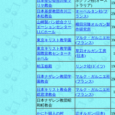
日本聖公会市川聖マ
ポグソン社(オース
1
リヤ教会
トラリア)
日本基督教団市川三
オーベルタン社(フ
2
本松教会
ランス)
山崎製パン総合クリ
横田宗隆オルガン製
エーションセンター
3
作研究所
LLCホール
マルク・ガルニエ社
東京キリスト教学園
3
(フランス)
東京キリスト教学園
草苅オルガン工房
国際宣教センターチ
(日本)
ャペル
柏玉姫殿
リンク社(ドイツ)
1
日本ナザレン教団学
マルク・ガルニエ社
2
園教会
(フランス)
日本キリスト教会房
マルク・ガルニエ社
総君津教会
(フランス)
日本ナザレン教団昭
和町教会
かにた婦人の村
辻オルガン(日本)
1