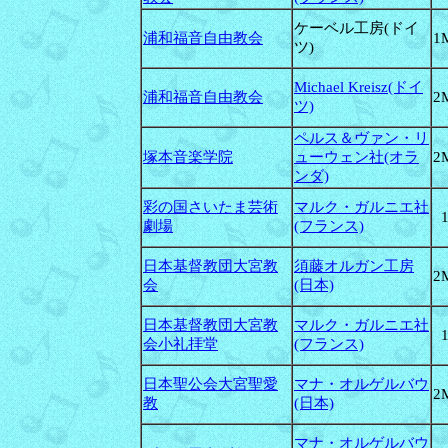
ケーベル工房(ドイ
浦和福音自由教会
1
ツ)
Michael Kreisz(ドイ
浦和福音自由教会
2
ツ)
ペルス＆ヴァン・リ
塚本音楽学院
ューウェン社(オラ
2
ンダ)
彩の国さいたま芸術
マルク・ガルニエ社
劇場
(フランス)
日本基督教団大宮教
須藤オルガン工房
2
会
(日本)
日本基督教団大宮教
マルク・ガルニエ社
会小礼拝堂
(フランス)
日本聖公会大宮聖愛
マナ・オルゲルバウ
2
教
(日本)
マナ・オルゲルバウ