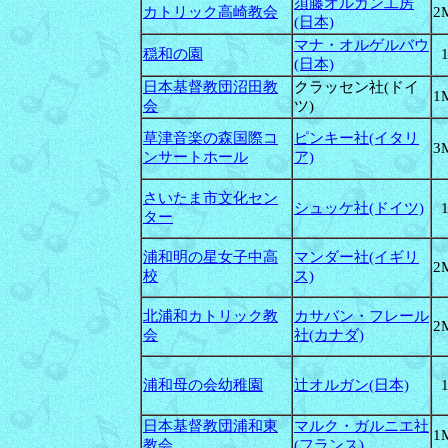
須藤オルガン工房
カトリック高崎教会
2
(日本)
マナ・オルゲルバウ
穏和の園
(日本)
日本基督教団沼田教
クラッセン社(ドイ
1
会
ツ)
草津音楽の森国際コ
ピンキー社(イタリ
3
ンサートホール
ア)
さいたま市文化セン
シュッケ社(ドイツ)
ター
浦和明の星女子中高
マンダー社(イギリ
2
校
ス)
北浦和カトリック教
カサバン・フレール
2
会
社(カナダ)
浦和母の会幼稚園
辻オルガン(日本)
日本基督教団浦和東
マルク・ガルニエ社
1
教会
(フランス)