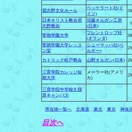
ベッケラート社(ド
習志野文化ホール
3
イツ)
日本キリスト教会習
須藤オルガン工房
志野教会
(日本)
フレントロップ社
聖徳学園大学
3
(オランダ)
聖徳学園大学レッス
シューマッハ社(ベ
2
ン室
ルギー)
カトリック松戸教会
山野オルガン(日本)
2
三育学院カレッジ短
メーラー社(アメリ
2
期大学
カ)
三育学院中学校久我
原キャンパス
所在地一覧へ
北海道
東北
東京
神奈
目次へ