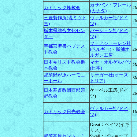
カサバン・フレール
カトリック峰教会
2
(カナダ)
三豊製作所(現ミツト
ヴァルカー社(ドイ
2
ヨ)
ツ)
栃木県総合文化セン
パーシェン社(ドイ
ター
ツ)
フェアシューレン社
宇都宮聖書バプテス
(ベルギー)
・
勝浦オ
2
ト教会
ルガン工房
日本キリスト教会栃
マナ・オルゲルバウ
2
木教会
(日本)
那須野が原ハーモニ
リーガー社(オース
3
ーホール
トリア)
日本基督教団西那須
ケーベル工房(ドイ
2
野教会
ツ)
ヴァルカー社(ドイ
カトリック日光教会
1
ツ)
Great：ベイツ(イギ
リス)
那須高原セント・ミ
Swell：ビショップ