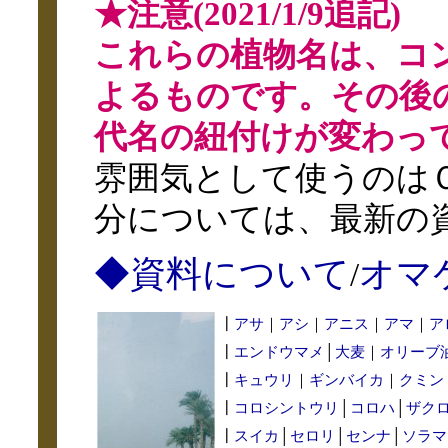
★注意(2021/1/9追記)
これらの植物名は、コ
よるものです。その後
代名の紐付けが変わっ
雰囲気として使うのは
分については、最新の
◆資料について
オマ
/
┃
アサ
｜
アシ
｜
アニス
｜
アマ
｜
ア
┃
エンドウマメ
│
大麦
｜
オリーブ
┃
キュウリ
｜
ギンバイカ
｜
クミン
┃
コロシントウリ
│
コロハ
│
ザク
┃
スイカ
│
セロリ
│
センナ
│
ソラマ