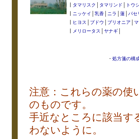
┃
タマリスク
│
タマリンド
│
トウ
┃
ニッケイ
│
乳香
│
ニラ
│
蓮
│
パセ
┃
ヒヨス
│
ブドウ
│
ブリオニア
│
マ
┃
メリロータス
│
ヤナギ
│
・
処方箋の構
注意：これらの薬の使
のものです。
手近なところに該当す
わないように。