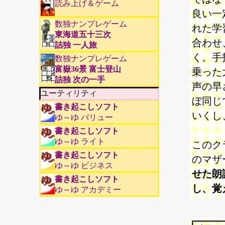
読み上げ＆ゲーム
良い一
数独ナンプレゲーム
れた学
東海道五十三次
合わせ
詰独 一人旅
く。手
数独ナンプレゲーム
富嶽36景 富士登山
乗った
詰独 次の一手
声の早
ユーティリティ
ぼ同じ
書き起こしソフト
いくし
ゆ～ゆ バリュー
書き起こしソフト
ゆ～ゆ ライト
このク
書き起こしソフト
のマザ
ゆ～ゆ ビジネス
せた朗
書き起こしソフト
し、覚
ゆ～ゆ アカデミー