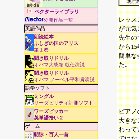
朗読
ベクターライブラリ
レッス
公開作品一覧
が元気
英語作品
朗読絵本
先生の
ふしぎの国のアリス
から1
第１巻
簡単な
聞き取りドリル
た。
オバマ大統領 就任演説
聞き取りドリル
オバマ ノーベル平和賞演説
語学ソフト
ミングル
リーダビリティ計測ソフト
ピアノ
ワーズピッカー
英単語拾い２
大きな
ゲーム
わって
朗詠・百人一首
ではな