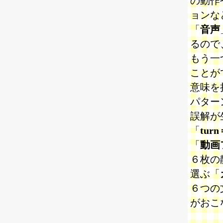
の動作
ョンな
「
音声
るので
もう一
ことが
意味を
パター
誤解が
「
turn
「
動画
６枚の
選ぶ「
６つの
がおこ