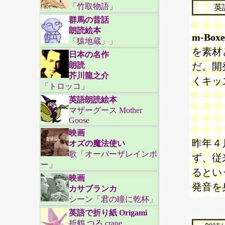
「竹取物語」
英
群馬の昔話
朗読絵本
m-Bo
「猿地蔵」」
を素材
日本の名作
朗読
だ。開
芥川龍之介
くキッ
「トロッコ」
英語朗読絵本
マザーグース Mother
Goose
映画
昨年４
オズの魔法使い
歌「オーバーザレインボ
ず、従
ー」
るとい
映画
発音を
カサブランカ
シーン「君の瞳に乾杯」
英語で折り紙 Origami
折鶴 つる crane