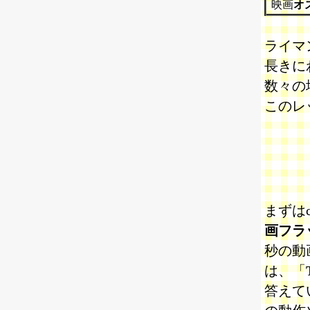
映画
オ
ライマ
長きに
数々の
このレ
まずはc
画フラ
秒の動
は、「
答えて