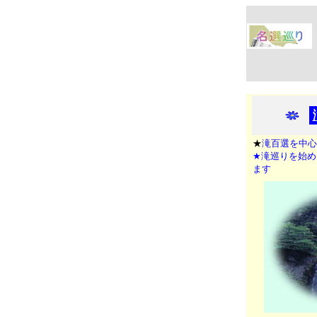
★
滝百選を中心
★滝巡りを始め
ます