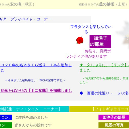
安の滝
（秋田）
釜の越桜
（山形）
９０ｍの
樹齢８００年の
のＨＰ
プライベイト・コーナー
フラダンスを楽しんでい
る
加津子
７
。
。
の部屋
。
お祭り、慰問ボ
ランティア他があります
 Ｈ２０年の名木さくら巡り ７本を追加し
★ 久しぶりに、【リンク】
した
ました
＜写真家の方から連絡を戴き、桜巡
今回歩いた福島県は、一本桜の宝庫ですね＞
した＞
 始めたばかりの【ミニ盆栽】を掲載しまし
◆ 百選の滝巡り・ ５０滝
の雑記集 ティ・タイム コーナー】
【フォトギャラリーコ
サロン.
に雑感を纏めました
加津子の部屋
ロン
皆さんからの投稿です
風景の写真