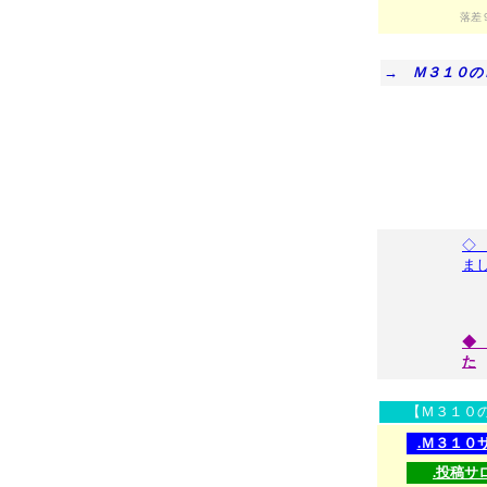
落差
→ Ｍ３１０
◇
ま
＜
◆
た
【Ｍ３１０
.Ｍ３１０
.投稿サ