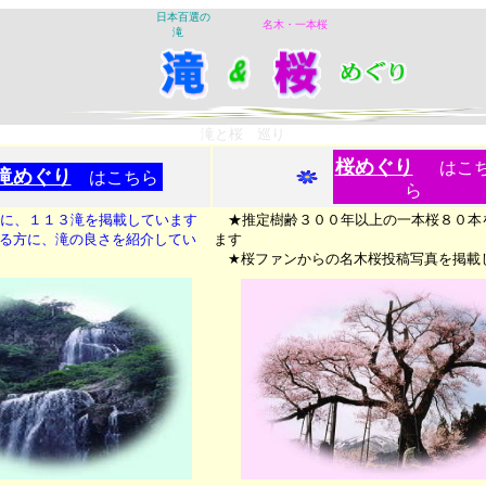
日本百選の
名木・一本桜
滝
滝と桜 巡り
桜めぐり
はこ
滝めぐり
はこちら
ら
に、１１３滝を掲載しています
★推定樹齢３００年以上の一本桜８０本
る方に、滝の良さを紹介してい
ます
★桜ファンからの名木桜投稿写真を掲載