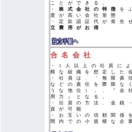
ことができる。
・
株式会社の特徴
を
度が高い会社形態
・定款認証代が発生
立費用がお得
合名会社
・1人以上の社員に
模な組織を想定した
・社員は、「無限責
などの責任を際限な
うな地位）」、『会
用力』となる。
・出資の方法、金銭
資が可能
・お互いの信頼関係
間内での小規模な企