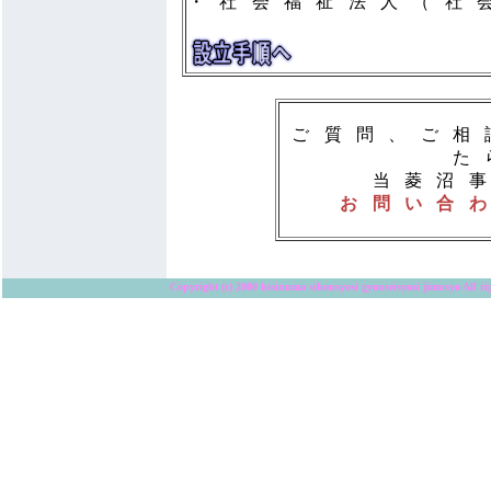
・社会福祉法人（
ご質問、ご相
た
当菱沼
お問い合
Copyright (c) 2000 hisinuma sihousyosi gyouseisyosi jimusyo All ri