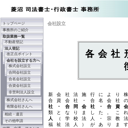
会社設立
トップページ
事務所のご紹介
取扱業務一覧
不動産登記
法人登記
各会社
改正点ポイント
会社を設立する方へ
株式会社設立
合同会社設立
合名会社設立
合資会社設立
非営利法人設立
新会社法施行により
株式会社さんへ
合資会社・合名会社
社・合同会社・合資
有限会社さんへ
類となりました。こ
相続・遺言
人
（学校法人・宗教
その他申請
福祉法人）がありま