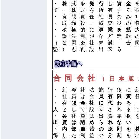
・
株式を発行し資金
て、株式を所有する
・有限責任社員のみ
・取締役・監査役の
・積極的に
事業を拡
・譲渡制限など定款
（公開会社未満、合
態）も創設出来る
合同会社
（日本版
・新会社法施行後に
・社員は
全員有限責
・
有限会社に代わる
人として設立される
・各社員は出資義務
出資は認められない
・
内部自治の原則を
得した利益の分配を