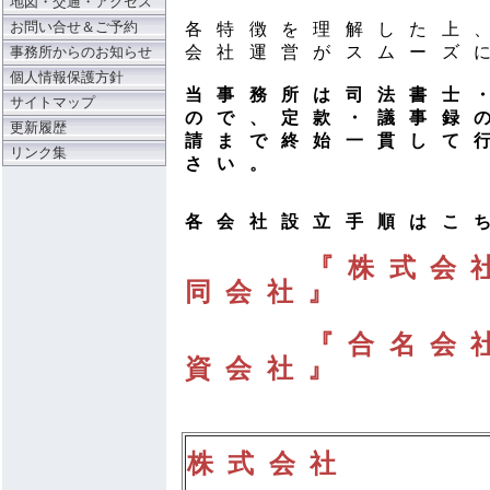
地図・交通・アクセス
お問い合せ＆ご予約
各特徴を理解した上
会社運営がスムーズ
事務所からのお知らせ
個人情報保護方針
当事務所は司法書士
サイトマップ
ので、定款・議事録
更新履歴
請まで終始一貫して
リンク集
さい。
各会社設立手順はこ
『株式会
同会社』
『合名会
資会社』
株式会社