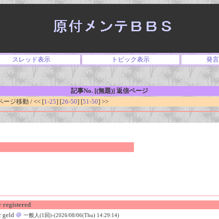
スレッド表示
トピック表示
発言
記事No. [(無題)] 返信ページ
ジ移動 / << [
1-25
] [
26-50
] [
51-50
] >>
 registered
 geld
＠
一般人(1回)-(2026/08/06(Thu) 14:29:14)