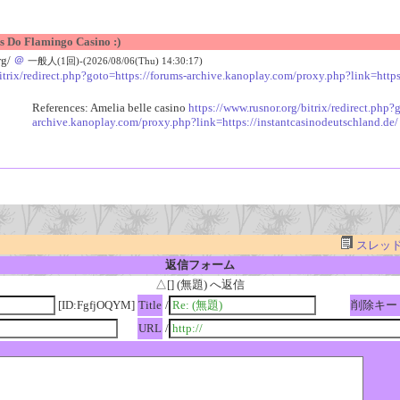
 Do Flamingo Casino :)
rg/
＠
一般人(1回)-(2026/08/06(Thu) 14:30:17)
bitrix/redirect.php?goto=https://forums-archive.kanoplay.com/proxy.php?link=https
References: Amelia belle casino
https://www.rusnor.org/bitrix/redirect.php?
archive.kanoplay.com/proxy.php?link=https://instantcasinodeutschland.de/
スレッ
返信フォーム
△[] (無題) へ返信
[ID:FgfjOQYM]
Title
/
削除キー
URL
/