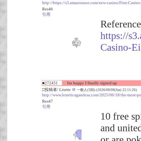
http://https://s3.amazonaws.com/new-casino/First-Casin
Res46
引用
Reference
https://s
Casino-Ei
■272451
Im happy I finally signed up
□投稿者/ Lisette
＠
一般人(5回)-(2026/08/08(Sat) 22:11:26)
http://www.lesteticagandesa.com/2025/06/18/the-most-p
Res47
引用
10 free sp
and unite
or are po