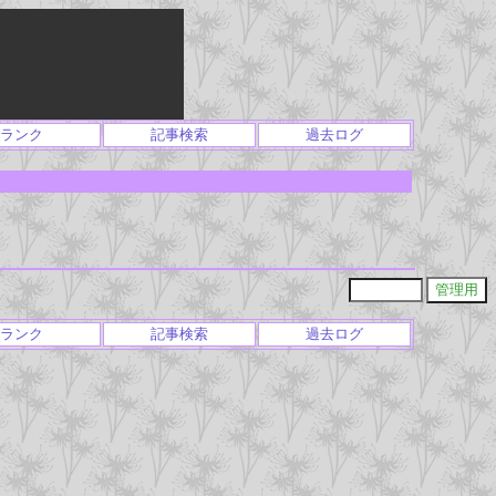
ランク
記事検索
過去ログ
ランク
記事検索
過去ログ