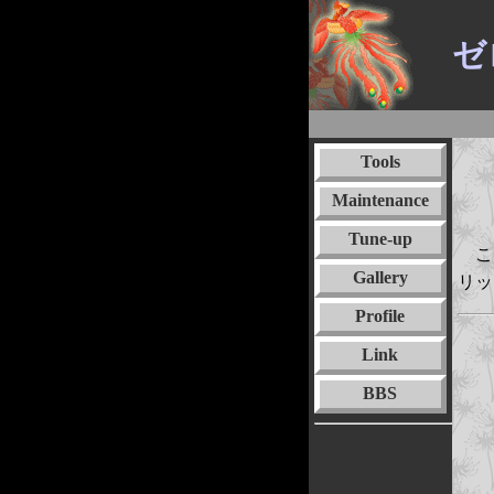
ゼ
Tools
Maintenance
Tune-up
こち
Gallery
リッ
Profile
Link
BBS