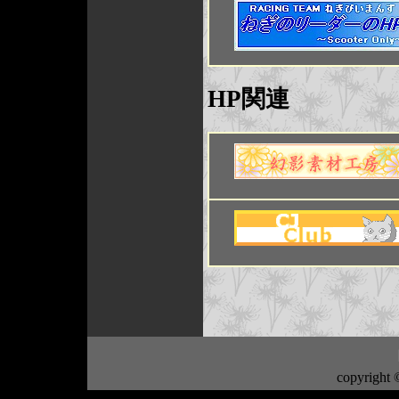
HP関連
copyright