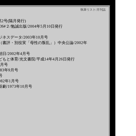
執筆リスト/月刊誌
第2号(隔月発行)
#２/勉誠出版/2004年5月10日発行
スデータ/2003年10月号
書評・別役実「母性の叛乱」）中央公論/2002年
/2002年4月号
と体育/光文書院/平成14年4月26日発行
2月号
83年9月号
号
82年1月号
/1973年10月号