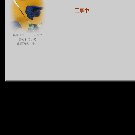
工事中
福岡ヤフードーム前に
飾られている
山崎哲の「手」