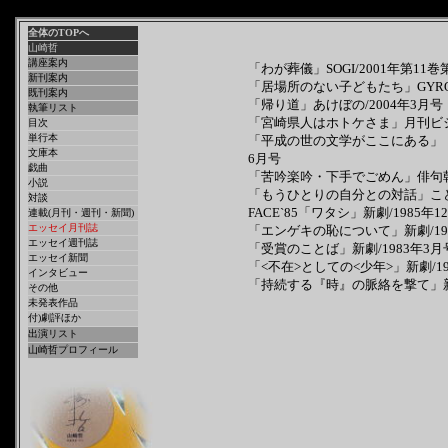
全体のTOPへ
山崎哲
講座案内
「わが葬儀」SOGI/2001年第11巻
新刊案内
「居場所のない子どもたち」GYROS
既刊案内
「帰り道」あけぼの/2004年3月号
執筆リスト
「宮崎県人はホトケさま」月刊ビジネ
目次
単行本
「平成の世の文学がここにある」（
文庫本
6月号
戯曲
「苦吟楽吟・下手でごめん」俳句朝日
小説
「もうひとりの自分との対話」こども
対談
FACE`85「ワタシ」
新劇/1985年1
連載(月刊・週刊・新聞)
エッセイ月刊誌
「エンゲキの恥について」新劇/19
エッセイ週刊誌
「受賞のことば」新劇/1983年3月
エッセイ新聞
「<不在>としての<少年>」新劇/19
インタビュー
「持続する『時』の脈絡を撃て」新劇
その他
未発表作品
付)劇評ほか
出演リスト
山崎哲プロフィール