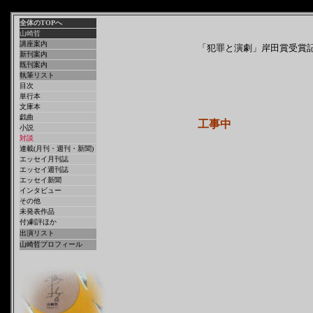
全体のTOPへ
山崎哲
講座案内
「犯罪と演劇」岸田賞受賞記念
新刊案内
既刊案内
執筆リスト
目次
単行本
文庫本
戯曲
工事中
小説
対談
連載(月刊・週刊・新聞)
エッセイ月刊誌
エッセイ週刊誌
エッセイ新聞
インタビュー
その他
未発表作品
付)劇評ほか
出演リスト
山崎哲プロフィール